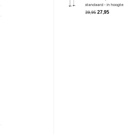
€23,00.
€19,50.
standaard - in hoogte
Oorspronkelijk
Huidige
27,95
39,95
prijs
prijs
was:
is:
€39,95.
€27,95.