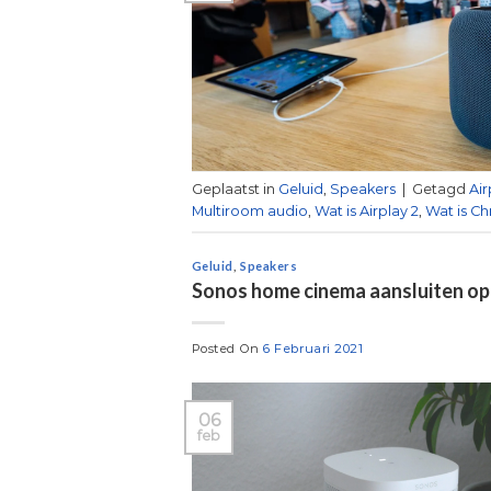
Geplaatst in
Geluid
,
Speakers
|
Getagd
Air
Multiroom audio
,
Wat is Airplay 2
,
Wat is C
Geluid
,
Speakers
Sonos home cinema aansluiten o
Posted On
6 Februari 2021
06
feb