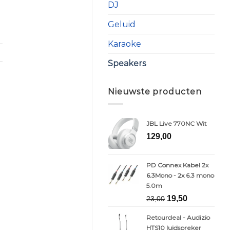
DJ
Geluid
Karaoke
Speakers
Nieuwste producten
JBL Live 770NC Wit
129,00
PD Connex Kabel 2x
6.3Mono - 2x 6.3 mono
5.0m
Oorspronkelijk
Huidige
19,50
23,00
prijs
prijs
Retourdeal - Audizio
was:
is:
HTS10 luidspreker