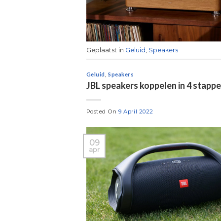
Geplaatst in
Geluid
,
Speakers
Geluid
,
Speakers
JBL speakers koppelen in 4 stapp
Posted On
9 April 2022
09
apr