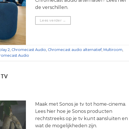
Chromecast audio alternatief? Lees hier
de verschillen.
Lees verder
→
play 2
,
Chromecast Audio
,
Chromecast audio alternatief
,
Multiroom
,
hromecast Audio
p TV
Maak met Sonos je tv tot home-cinema.
Lees hier hoe je Sonos producten
rechtstreeks op je tv kunt aansluiten en
wat de mogelijkheden zijn.