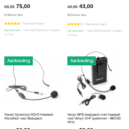
Oorspronkelijke
Huidige
Oorspronkelijke
Huidige
75,00
43,00
89,95
49,95
prijs
prijs
prijs
prijs
61.98 excl. btw
35.54 excl. btw
was:
is:
was:
is:
€89,95.
€75,00.
€49,95.
€43,00.
7 beoordelingen
5 beoordelingen
Op voorraad
— Voor 23:59 besteld, morgen
Op voorraad
— Voor 23:59 besteld, morgen
in huis
in huis
Aanbieding
Aanbieding
Power Dynamics PDH3 Headset
Vonyx BP10 bodypack met headset
Microfoon voor Bodypack
voor Vonyx UHF systemen – 863.100
MHz