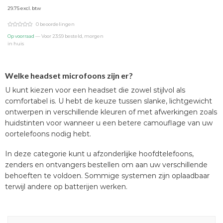
prijs
prijs
29.75 excl. btw
was:
is:
€39,95.
€36,00.
0 beoordelingen
Op voorraad
— Voor 23:59 besteld, morgen
in huis
Welke headset microfoons zijn er?
U kunt kiezen voor een headset die zowel stijlvol als
comfortabel is. U hebt de keuze tussen slanke, lichtgewicht
ontwerpen in verschillende kleuren of met afwerkingen zoals
huidstinten voor wanneer u een betere camouflage van uw
oortelefoons nodig hebt.
In deze categorie kunt u afzonderlijke hoofdtelefoons,
zenders en ontvangers bestellen om aan uw verschillende
behoeften te voldoen. Sommige systemen zijn oplaadbaar
terwijl andere op batterijen werken.