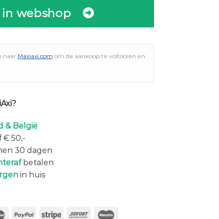
 in webshop
n naar
Maxiaxi.com
om de aankoop te voltooien en
Axi?
 & België
 € 50,-
nen 30 dagen
hteraf
betalen
rgen
in huis