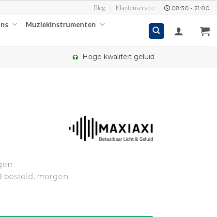
Blog
Klantenservice
08:30 - 21:00
ons
Muziekinstrumenten
Hoge kwaliteit geluid
kelijke
ige
gen
00.
9 besteld, morgen