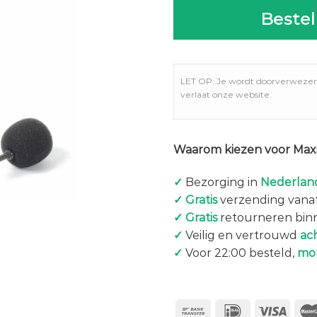
Bestel
LET OP: Je wordt doorverweze
verlaat onze website.
Waarom kiezen voor Maxi
✓
Bezorging in
Nederland
✓
Gratis
verzending vanaf
✓
Gratis
retourneren bin
✓
Veilig en vertrouwd
ac
✓
Voor 22:00 besteld,
mo