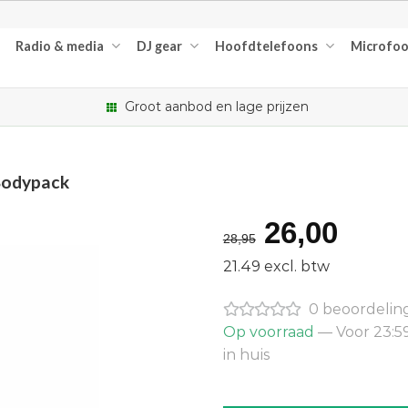
Radio & media
DJ gear
Hoofdtelefoons
Microfo
Groot aanbod en lage prijzen
Bodypack
Oorspron
Huid
26,00
28,95
prijs
prijs
21.49 excl. btw
was:
is:
0 beoordelin
€28,95.
€26,
Op voorraad
— Voor 23:5
in huis