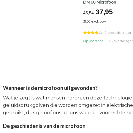
DM 60 Microfoon
Oorspronke
Huidi
37,95
45,54
prijs
prijs
31.36 excl. btw
was:
is:
€45,54.
€37,95
2 beoordelingen
Op voorraad
— 1-2 werkdage
Wanneer is de microfoon uitgevonden?
Wat je zegt is wat mensen horen, en deze technologie i
geluidsdrukgolven die worden omgezet in elektrische si
gebruikt, dus geloof ons op ons woord – voor echte h
De geschiedenis van de microfoon