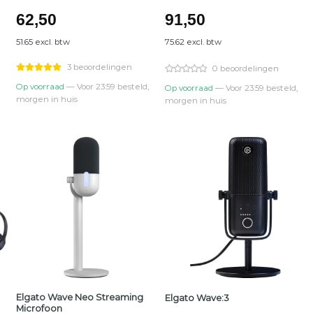
62,50
91,50
51.65 excl. btw
75.62 excl. btw
3 beoordelingen
0 beoordelingen
Op voorraad
— Voor 23:59 besteld,
Op voorraad
— Voor 23:59 besteld,
morgen in huis
morgen in huis
Elgato Wave Neo Streaming
Elgato Wave:3
Microfoon