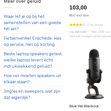
Meer over geluid
103,00
85.12 excl. btw
Waar let je op bij het
samenstellen van een goede
2 review(s)
hifi set?
Op voorraad
— Voor 23.59 uur
besteld, morgen gratis bezor
Fietsenwinkel Enschede: kies
op service, niet op korting
Beste laptop speakers getest:
welke laptop levert écht
indrukwekkend geluid?
Hoe ver moeten speakers uit
elkaar staan?
Jingles en sweepers, wat zijn
dat eigenlijk?
Blue Yeti Blackout