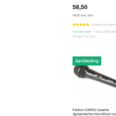
58,50
48.35 excl. btw
2 beoordelingen
Op voorraad
— Voor 23:59 best
morgen in huis
Aanbieding
Fenton DM100 zwarte
dynamische microfoon vo