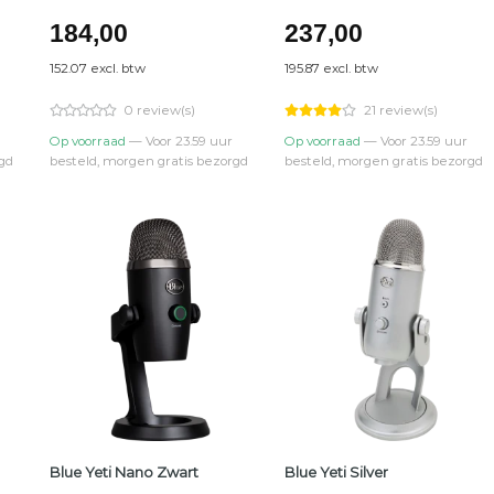
184,00
237,00
152.07 excl. btw
195.87 excl. btw
0 review(s)
21 review(s)
Op voorraad
— Voor 23.59 uur
Op voorraad
— Voor 23.59 uur
gd
besteld, morgen gratis bezorgd
besteld, morgen gratis bezorgd
Blue Yeti Nano Zwart
Blue Yeti Silver