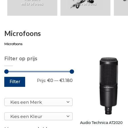
microfoons
microfoons
Microfoons
Microfoons
Filter op prijs
Min.
Max.
Prijs:
€0
—
€1.180
Filter
prijs
prijs
Kies een Merk
Kies een Kleur
Audio Technica AT2020