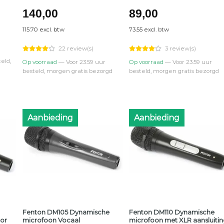
140,00
89,00
115.70 excl. btw
73.55 excl. btw
22 review(s)
3 review(s)
eld,
Op voorraad
— Voor 23.59 uur
Op voorraad
— Voor 23.59 uur
besteld, morgen gratis bezorgd
besteld, morgen gratis bezorgd
Aanbieding
Aanbieding
Fenton DM105 Dynamische
Fenton DM110 Dynamische
or
microfoon Vocaal
microfoon met XLR aansluitin