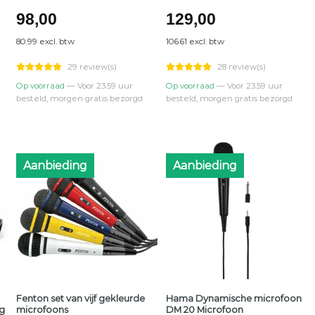
98,00
129,00
80.99 excl. btw
106.61 excl. btw
29 review(s)
28 review(s)
Op voorraad
— Voor 23.59 uur
Op voorraad
— Voor 23.59 uur
besteld, morgen gratis bezorgd
besteld, morgen gratis bezorgd
Aanbieding
Aanbieding
Fenton set van vijf gekleurde
Hama Dynamische microfoon
g
microfoons
DM 20 Microfoon