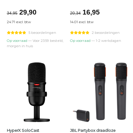
jke
Oorspronkelijke
Huidige
Oorspronkelijk
Huidige
29,90
16,95
34,95
20,34
prijs
prijs
prijs
prijs
24.71 excl. btw
14.01 excl. btw
was:
is:
was:
is:
€34,95.
€29,90.
€20,34.
€16,95.
5 beoordelingen
2 beoordelingen
Op voorraad
— Voor 23:59 besteld,
Op voorraad
— 1-2 werkdagen
morgen in huis
JBL Partybox draadloze
HyperX SoloCast