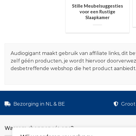
Stille Meubelsuggesties
voor een Rustige
Slaapkamer
Audiogigant maakt gebruik van affiliate links, dit
zelf géén producten, je wordt hiervoor doorverwe
desbetreffende webshop die het product aanbiedt
Bezorging in NL & BE
Groot 
Waarom shoppen via ons?