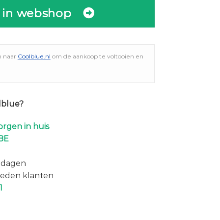
 in webshop
n naar
Coolblue.nl
om de aankoop te voltooien en
lblue?
rgen in huis
BE
 dagen
eden klanten
1