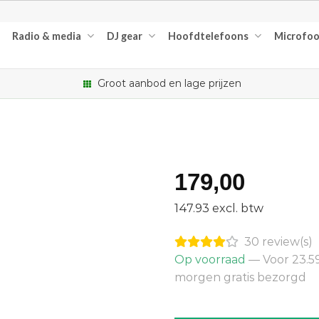
Radio & media
DJ gear
Hoofdtelefoons
Microfo
Groot aanbod en lage prijzen
179,00
147.93 excl. btw
30 review(s)
Op voorraad
— Voor 23.59
morgen gratis bezorgd