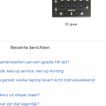
DJ gear
Recente berichten
t samenstellen van een goede hifi set?
e: kies op service, niet op korting
s getest: welke laptop levert écht indrukwekkend
ers uit elkaar staan?
at zijn dat eigenlijk?