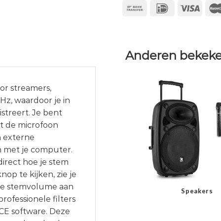
Anderen bekeke
or streamers,
Hz, waardoor je in
istreert. Je bent
dt de microfoon
n externe
n met je computer.
irect hoe je stem
op te kijken, zie je
g je stemvolume aan
Speakers
rofessionele filters
!CE software. Deze