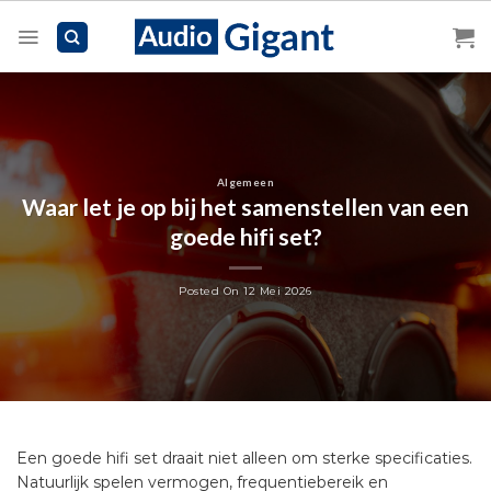
Skip
to
content
Algemeen
Waar let je op bij het samenstellen van een
goede hifi set?
Posted On
12 Mei 2026
Een goede hifi set draait niet alleen om sterke specificaties.
Natuurlijk spelen vermogen, frequentiebereik en