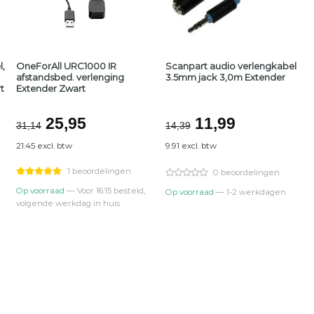
,
OneForAll URC1000 IR
Scanpart audio verlengkabel
afstandsbed. verlenging
3.5mm jack 3,0m Extender
t
Extender Zwart
jke
Oorspronkelijke
Huidige
Oorspronkelijk
Huidige
25,95
11,99
31,14
14,39
prijs
prijs
prijs
prijs
21.45 excl. btw
9.91 excl. btw
was:
is:
was:
is:
€31,14.
€25,95.
€14,39.
€11,99.
1 beoordelingen
0 beoordelingen
Op voorraad
— Voor 16:15 besteld,
Op voorraad
— 1-2 werkdagen
volgende werkdag in huis