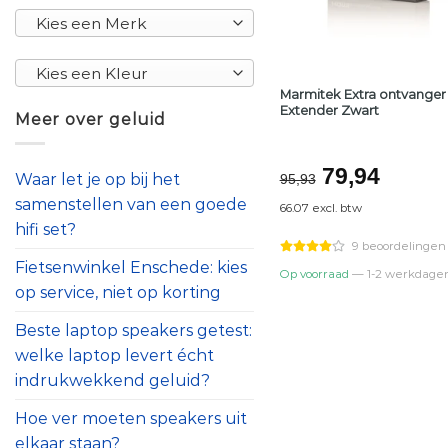
Kies een Merk
Kies een Kleur
Marmitek Extra ontvanger
Extender Zwart
Meer over geluid
Oorspronke
Huidi
79,94
Waar let je op bij het
95,93
prijs
prijs
samenstellen van een goede
66.07 excl. btw
was:
is:
hifi set?
€95,93.
€79,9
9 beoordelingen
Fietsenwinkel Enschede: kies
Op voorraad
— 1-2 werkdage
op service, niet op korting
Beste laptop speakers getest:
welke laptop levert écht
indrukwekkend geluid?
Hoe ver moeten speakers uit
elkaar staan?