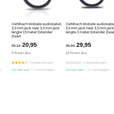
Oehlbach Mobiele audiokabel,
Oehlbach Mobiele audiokabel
3,5 mm jack naar 3,5 mm jack
3,5 mm jack naar 3,5 mm jack
lengte 1,5 meter Extender
lengte 3 meter Extender Zwar
Zwart
lijke
ge
Oorspronkelijke
Huidige
Oorspronkeli
Huidige
20,95
29,95
25,14
35,94
prijs
prijs
prijs
prijs
17.31 excl. btw
24.75 excl. btw
was:
is:
was:
is:
4.
€25,14.
€20,95.
€35,94.
€29,95.
11 beoordelingen
0 beoordelingen
n
Op voorraad
— 1-2 werkdagen
Op voorraad
— 1-2 werkdagen