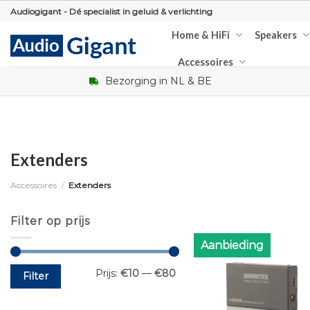
Skip
Audiogigant - Dé specialist in geluid & verlichting
to
Home & HiFi
Speakers
content
Accessoires
Bezorging in NL & BE
Extenders
Accessoires
/
Extenders
Filter op prijs
Aanbieding
Min.
Max.
Prijs:
€10
—
€80
Filter
prijs
prijs