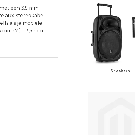
s met een 3,5 mm
ze aux-stereokabel
lfs als je mobiele
,5 mm (M) – 3,5 mm
Speakers