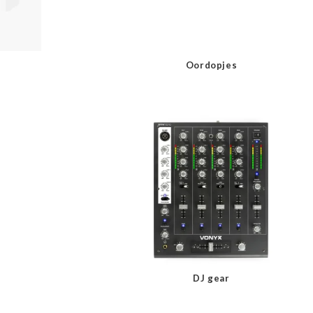
Oordopjes
DJ gear