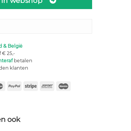
 in webshop
 & België
 € 25,-
hteraf
betalen
den klanten
n ook