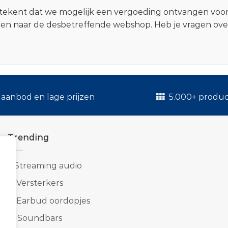
 betekent dat we mogelijk een vergoeding ontvangen voo
zen naar de desbetreffende webshop. Heb je vragen ov
.
aanbod en lage prijzen
5.000+ produ
Trending
1.
Streaming audio
2.
Versterkers
3.
Earbud oordopjes
4.
Soundbars