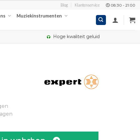
Blog
Klantenservice
08:30 - 21:00
ons
Muziekinstrumenten
Hoge kwaliteit geluid
kelijke
ige
gen
9.
dagen