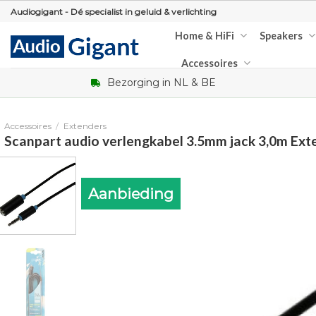
Skip
Audiogigant - Dé specialist in geluid & verlichting
to
Home & HiFi
Speakers
content
Accessoires
Bezorging in NL & BE
Accessoires
/
Extenders
Scanpart audio verlengkabel 3.5mm jack 3,0m Ext
Aanbieding