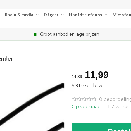
Radio & media
DJ gear
Hoofdtelefoons
Microfo
Groot aanbod en lage prijzen
ender
Oorspron
Huid
11,99
14,39
prijs
prijs
9.91 excl. btw
was:
is:
0 beoordelin
€14,39.
€11,9
Op voorraad
— 1-2 werk