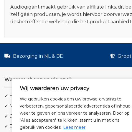
Audiogigant maakt gebruik van affiliate links, dit
zelf géén producten, je wordt hiervoor doorverwe
desbetreffende webshop die het product aanbiedt
Bezorging in NL & BE
Groot 
Waarom shoppen via ons?
Wij waarderen uw privacy
✓ Hoge kwaliteit geluid
We gebruiken cookies om uw browse-ervaring te
✓ Meer dan 5.000 producten
verbeteren, gepersonaliseerde advertenties of inhoud
weer te geven en ons verkeer te analyseren. Door op
✓ Groot aanbod en lage prijzen
"Alles accepteren" te klikken, stemt u in met ons
✓ Bezorging in NL & BE
gebruik van cookies.
Lees meer