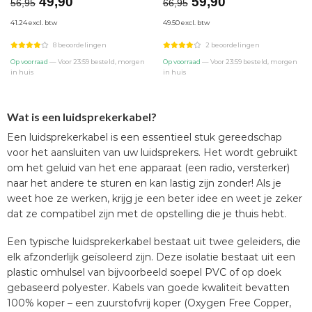
Oorspronkelijke
Huidige
Oorspronkelijke
Huidige
49,90
59,90
56,95
66,95
prijs
prijs
prijs
prijs
41.24 excl. btw
49.50 excl. btw
was:
is:
was:
is:
€56,95.
€49,90.
€66,95.
€59,90.
8 beoordelingen
2 beoordelingen
Op voorraad
— Voor 23:59 besteld, morgen
Op voorraad
— Voor 23:59 besteld, morgen
in huis
in huis
Wat is een luidsprekerkabel?
Een luidsprekerkabel is een essentieel stuk gereedschap
voor het aansluiten van uw luidsprekers. Het wordt gebruikt
om het geluid van het ene apparaat (een radio, versterker)
naar het andere te sturen en kan lastig zijn zonder! Als je
weet hoe ze werken, krijg je een beter idee en weet je zeker
dat ze compatibel zijn met de opstelling die je thuis hebt.
Een typische luidsprekerkabel bestaat uit twee geleiders, die
elk afzonderlijk geïsoleerd zijn. Deze isolatie bestaat uit een
plastic omhulsel van bijvoorbeeld soepel PVC of op doek
gebaseerd polyester. Kabels van goede kwaliteit bevatten
100% koper – een zuurstofvrij koper (Oxygen Free Copper,