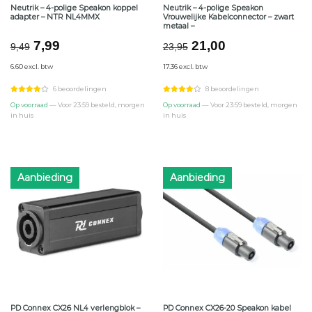
Neutrik – 4-polige Speakon koppel
Neutrik – 4-polige Speakon
adapter – NTR NL4MMX
Vrouwelijke Kabelconnector – zwart
metaal –
Oorspronkelijke
Huidige
Oorspronkelijke
Huidige
7,99
21,00
9,49
23,95
prijs
prijs
prijs
prijs
6.60 excl. btw
17.36 excl. btw
was:
is:
was:
is:
€9,49.
€7,99.
€23,95.
€21,00.
6 beoordelingen
8 beoordelingen
Op voorraad
— Voor 23:59 besteld, morgen
Op voorraad
— Voor 23:59 besteld, morgen
in huis
in huis
Aanbieding
Aanbieding
PD Connex CX26 NL4 verlengblok –
PD Connex CX26-20 Speakon kabel