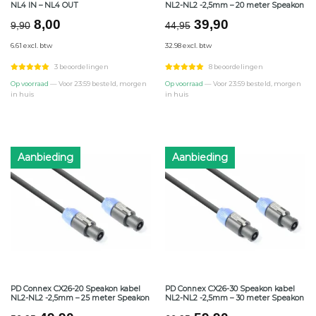
NL4 IN – NL4 OUT
NL2-NL2 -2,5mm – 20 meter Speakon
Oorspronkelijke
Huidige
Oorspronkelijke
Huidige
8,00
39,90
9,90
44,95
prijs
prijs
prijs
prijs
6.61 excl. btw
32.98 excl. btw
was:
is:
was:
is:
€9,90.
€8,00.
€44,95.
€39,90.
3 beoordelingen
8 beoordelingen
Op voorraad
— Voor 23:59 besteld, morgen
Op voorraad
— Voor 23:59 besteld, morgen
in huis
in huis
Aanbieding
Aanbieding
PD Connex CX26-20 Speakon kabel
PD Connex CX26-30 Speakon kabel
NL2-NL2 -2,5mm – 25 meter Speakon
NL2-NL2 -2,5mm – 30 meter Speakon