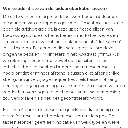
Welke aderdikte van de luidsprekerkabel kiezen?
De dikte van een luidsprekerkabel wordt bepaald door de
afmetingen van de koperen geleiders. Omdat plastic isolatie
geen elektriciteit geleidt, is deze specificatie alleen van
toepassing op hoe dik het is bedekt met katoenvezels en
lijm voor extra duurzaamheid – ook bekend als “diëlektrisch”
in audiojargon! De eenheid die wordt gebruikt om deze
dingen te bepalen? Millimeters in het kwadraat (mm2). Als
we rekening houden met zowel de capaciteit- als de
inductie-effecten, hebben langere snoeren meer metaal
nodig omdat er minder afstand is tussen elke afzonderlijke
streng, terwijl ze bij lage frequenties zoals bassen of zang
een hoger ingangsvermogen aankunnen via dikkere wanden
zonder hun vermogen te veel te belasten: wat vervorming
zou veroorzaken als het niet gecontroleerd wordt.
Met een 4 ohm luidspreker heb je dikkere draad nodig om
hetzelfde resultaat te bereiken met kortere lengtes. De
tabel hieronder geeft een indicatie van welk type en welke