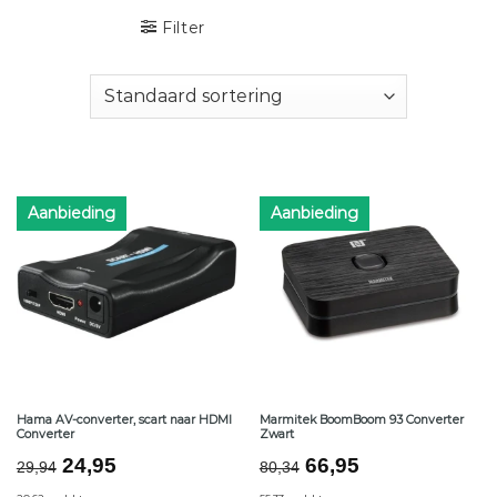
Filter
Aanbieding
Aanbieding
Hama AV-converter, scart naar HDMI
Marmitek BoomBoom 93 Converter
Converter
Zwart
Oorspronkelijke
Huidige
Oorspronkelijke
Huidige
24,95
66,95
29,94
80,34
prijs
prijs
prijs
prijs