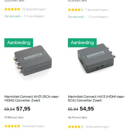
20.62 excl. btw
55.33 excl. btw
was:
is:
was:
is:
€29,94.
€24,95.
€80,34.
€66,95.
12 beoordelingen
7 beoordelingen
Op voorraad
— 1-2 werkdagen
Op voorraad
— 1-2 werkdagen
Aanbieding
Aanbieding
Marmitek Connect AH31 (RCA-naar-
Marmitek Connect HA13 (HDMI-naar-
HDMI) Converter Zwart
RCA) Converter Zwart
Oorspronkelijke
Huidige
Oorspronkelijke
Huidige
57,95
54,95
69,54
65,94
prijs
prijs
prijs
prijs
47.89 excl. btw
45.41 excl. btw
was:
is:
was:
is:
€69,54.
€57,95.
€65,94.
€54,95.
3 beoordelingen
10 beoordelingen