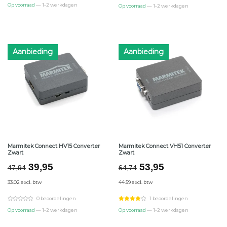
Op voorraad
— 1-2 werkdagen
Op voorraad
— 1-2 werkdagen
Aanbieding
Aanbieding
Marmitek Connect HV15 Converter
Marmitek Connect VH51 Converter
Zwart
Zwart
Oorspronkelijke
Huidige
Oorspronkelijke
Huidige
39,95
53,95
47,94
64,74
prijs
prijs
prijs
prijs
33.02 excl. btw
44.59 excl. btw
was:
is:
was:
is:
€47,94.
€39,95.
€64,74.
€53,95.
0 beoordelingen
1 beoordelingen
Op voorraad
— 1-2 werkdagen
Op voorraad
— 1-2 werkdagen