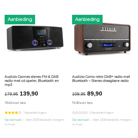
Aanbieding
Aanbieding
Audizio Cannes stereo FM & DAB
Audizio Corno retro DAB+ radio met
radio met cd speler, Bluetooth en
Bluetooth – Stereo draagbare radio
mp3
Oorspronkelijke
Huidige
Oorspronkelijke
Huidige
139,90
89,90
179,95
109,95
prijs
prijs
prijs
prijs
115.62 excl. btw
74.30 excl. btw
was:
is:
was:
is:
€179,95.
€139,90.
€109,95.
€89,90.
1 beoordelingen
0 beoordelingen
Op voorraad
— Voor 23:59 besteld, morgen
Op voorraad
— Voor 23:59 besteld, morgen
in huis
in huis