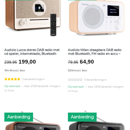
Audizio Lucca stereo DAB radio met
Audizio Milan draagbare DAB radio
cd speler, internetradio, Bluetooth
met Bluetooth, FM radio en accu –
Oorspronkelijke
Huidige
Oorspronkelijke
Huidige
199,00
64,90
239,95
79,95
prijs
prijs
prijs
prijs
164.46 excl. btw
53.64 excl. btw
was:
is:
was:
is:
€239,95.
€199,00.
€79,95.
€64,90.
5 beoordelingen
0 beoordelingen
Op voorraad
— Voor 23:59 besteld, morgen
Op voorraad
— Voor 23:59 besteld, morgen
in huis
in huis
Aanbieding
Aanbieding