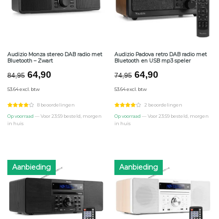
Audizio Monza stereo DAB radio met
Audizio Padova retro DAB radio met
Bluetooth – Zwart
Bluetooth en USB mp3 speler
Oorspronkelijke
Huidige
Oorspronkelijke
Huidige
64,90
64,90
84,95
74,95
prijs
prijs
prijs
prijs
53.64 excl. btw
53.64 excl. btw
was:
is:
was:
is:
€84,95.
€64,90.
€74,95.
€64,90.
8 beoordelingen
2 beoordelingen
Op voorraad
— Voor 23:59 besteld, morgen
Op voorraad
— Voor 23:59 besteld, morgen
in huis
in huis
Aanbieding
Aanbieding