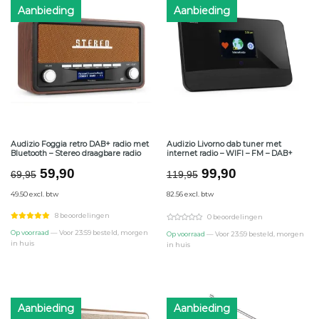
Aanbieding
Aanbieding
Audizio Foggia retro DAB+ radio met
Audizio Livorno dab tuner met
Bluetooth – Stereo draagbare radio
internet radio – WIFI – FM – DAB+
Oorspronkelijke
Huidige
Oorspronkelijke
Huidige
59,90
99,90
69,95
119,95
prijs
prijs
prijs
prijs
49.50 excl. btw
82.56 excl. btw
was:
is:
was:
is:
€69,95.
€59,90.
€119,95.
€99,90.
8 beoordelingen
0 beoordelingen
Op voorraad
— Voor 23:59 besteld, morgen
Op voorraad
— Voor 23:59 besteld, morgen
in huis
in huis
Aanbieding
Aanbieding