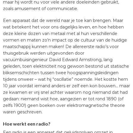
maar hij wordt nu voor vele andere doeleinden gebruikt,
zoals amusement of communicatie.
Een apparaat dat de wereld naar je toe kan brengen. Maar
wat betekent het voor ons dagelijks leven, en hoe hebben
deze kleine dozen van metaal met al hun verschillende
vormen en maten zo’n impact op de cultuur van de huidige
maatschappij kunnen maken! De allereerste radio’s voor
thuisgebruik werden uitgevonden door
vacuümbuisingenieur David Edward Armstrong, lang
geleden, toen elektriciteit nog gewoon bestond uit statische
bliksemschichten tussen twee hoogspanningsleidingen
tijdens onweer – wat hij “oscillatie” noemde. Het kostte hem
10 jaar voordat iemand anders er zelf een kon bouwen… maar
ze kwamen er vrij snel achter waarom nog niemand dat had
gedaan: niemand wist hoe, aangezien er tot rond 1890 (of
zelfs 1900!) geen boeken over elektromagnetische theorie
waren geschreven.
Hoe werkt een radio?
Een radio is een apparaat dat geluidsgolven omzet in