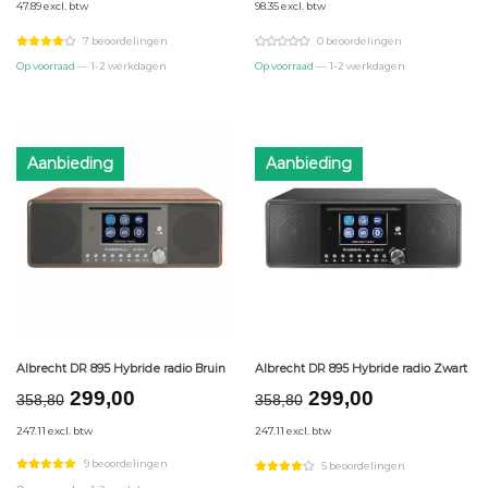
47.89 excl. btw
98.35 excl. btw
was:
is:
was:
is:
€69,54.
€57,95.
€142,80.
€119,00.
7 beoordelingen
0 beoordelingen
Op voorraad
— 1-2 werkdagen
Op voorraad
— 1-2 werkdagen
Aanbieding
Aanbieding
Albrecht DR 895 Hybride radio Bruin
Albrecht DR 895 Hybride radio Zwart
Oorspronkelijke
Huidige
Oorspronkelijke
Huidige
299,00
299,00
358,80
358,80
prijs
prijs
prijs
prijs
247.11 excl. btw
247.11 excl. btw
was:
is:
was:
is:
€358,80.
€299,00.
€358,80.
€299,00.
9 beoordelingen
5 beoordelingen