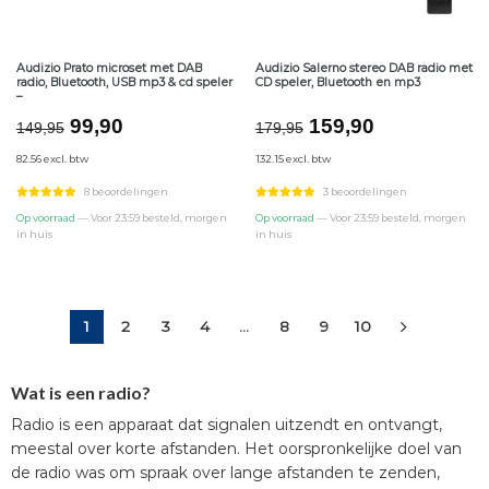
Audizio Prato microset met DAB
Audizio Salerno stereo DAB radio met
radio, Bluetooth, USB mp3 & cd speler
CD speler, Bluetooth en mp3
–
Oorspronkelijke
Huidige
Oorspronkelijke
Huidige
99,90
159,90
149,95
179,95
prijs
prijs
prijs
prijs
82.56 excl. btw
132.15 excl. btw
was:
is:
was:
is:
€149,95.
€99,90.
€179,95.
€159,90.
8 beoordelingen
3 beoordelingen
Op voorraad
— Voor 23:59 besteld, morgen
Op voorraad
— Voor 23:59 besteld, morgen
in huis
in huis
1
2
3
4
…
8
9
10
Wat is een radio?
Radio is een apparaat dat signalen uitzendt en ontvangt,
meestal over korte afstanden. Het oorspronkelijke doel van
de radio was om spraak over lange afstanden te zenden,