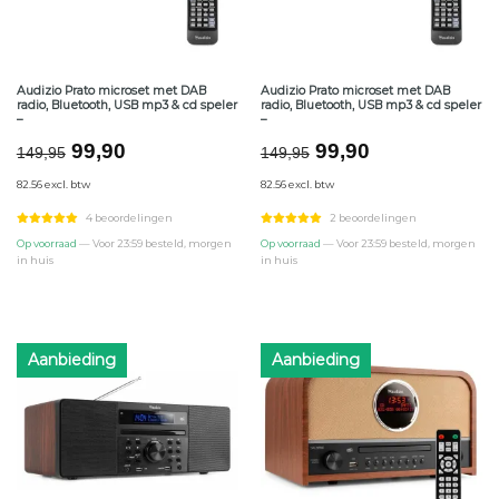
Audizio Prato microset met DAB
Audizio Prato microset met DAB
radio, Bluetooth, USB mp3 & cd speler
radio, Bluetooth, USB mp3 & cd speler
–
–
Oorspronkelijke
Huidige
Oorspronkelijke
Huidige
99,90
99,90
149,95
149,95
prijs
prijs
prijs
prijs
82.56 excl. btw
82.56 excl. btw
was:
is:
was:
is:
€149,95.
€99,90.
€149,95.
€99,90.
4 beoordelingen
2 beoordelingen
Op voorraad
— Voor 23:59 besteld, morgen
Op voorraad
— Voor 23:59 besteld, morgen
in huis
in huis
Aanbieding
Aanbieding