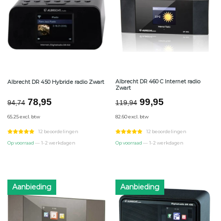
Albrecht DR 460 C Internet radio
Albrecht DR 450 Hybride radio Zwart
Zwart
Oorspronkelijke
Huidige
Oorspronkelijke
Huidige
78,95
99,95
94,74
119,94
prijs
prijs
prijs
prijs
65.25 excl. btw
82.60 excl. btw
was:
is:
was:
is:
€94,74.
€78,95.
€119,94.
€99,95.
12 beoordelingen
12 beoordelingen
Op voorraad
— 1-2 werkdagen
Op voorraad
— 1-2 werkdagen
Aanbieding
Aanbieding