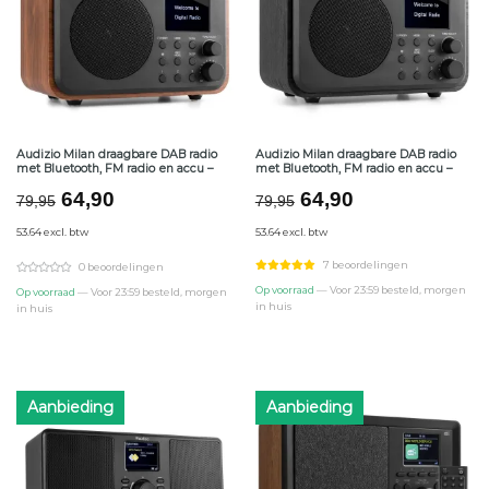
Audizio Milan draagbare DAB radio
Audizio Milan draagbare DAB radio
met Bluetooth, FM radio en accu –
met Bluetooth, FM radio en accu –
Oorspronkelijke
Huidige
Oorspronkelijke
Huidige
64,90
64,90
79,95
79,95
prijs
prijs
prijs
prijs
53.64 excl. btw
53.64 excl. btw
was:
is:
was:
is:
€79,95.
€64,90.
€79,95.
€64,90.
7 beoordelingen
0 beoordelingen
Op voorraad
— Voor 23:59 besteld, morgen
Op voorraad
— Voor 23:59 besteld, morgen
in huis
in huis
Aanbieding
Aanbieding