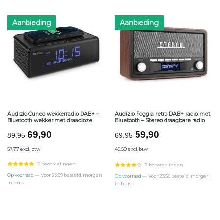
Aanbieding
Aanbieding
Audizio Cuneo wekkerradio DAB+ –
Audizio Foggia retro DAB+ radio met
Bluetooth wekker met draadloze
Bluetooth – Stereo draagbare radio
Oorspronkelijke
Huidige
Oorspronkelijke
Huidige
69,90
59,90
89,95
69,95
prijs
prijs
prijs
prijs
57.77 excl. btw
49.50 excl. btw
was:
is:
was:
is:
€89,95.
€69,90.
€69,95.
€59,90.
8 beoordelingen
7 beoordelingen
Op voorraad
— Voor 23:59 besteld, morgen
Op voorraad
— Voor 23:59 besteld, morgen
in huis
in huis