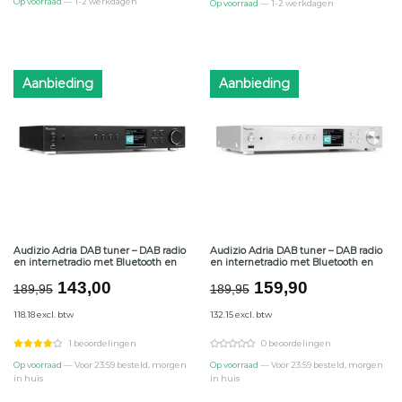
Op voorraad
— 1-2 werkdagen
Op voorraad
— 1-2 werkdagen
Aanbieding
Aanbieding
Audizio Adria DAB tuner – DAB radio
Audizio Adria DAB tuner – DAB radio
en internetradio met Bluetooth en
en internetradio met Bluetooth en
Oorspronkelijke
Huidige
Oorspronkelijke
Huidige
143,00
159,90
189,95
189,95
prijs
prijs
prijs
prijs
118.18 excl. btw
132.15 excl. btw
was:
is:
was:
is:
€189,95.
€143,00.
€189,95.
€159,90.
1 beoordelingen
0 beoordelingen
Op voorraad
— Voor 23:59 besteld, morgen
Op voorraad
— Voor 23:59 besteld, morgen
in huis
in huis