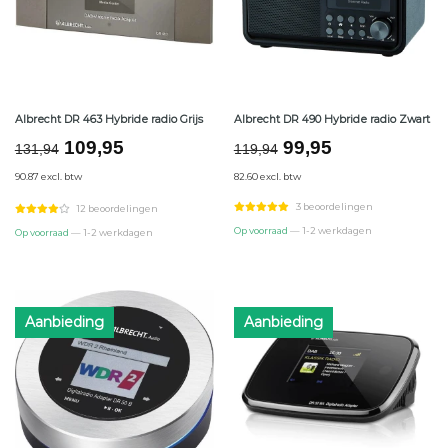
Albrecht DR 463 Hybride radio Grijs
Albrecht DR 490 Hybride radio Zwart
Oorspronkelijke
Huidige
Oorspronkelijke
Huidige
109,95
99,95
131,94
119,94
prijs
prijs
prijs
prijs
90.87 excl. btw
82.60 excl. btw
was:
is:
was:
is:
€131,94.
€109,95.
€119,94.
€99,95.
3 beoordelingen
12 beoordelingen
Op voorraad
— 1-2 werkdagen
Op voorraad
— 1-2 werkdagen
Aanbieding
Aanbieding