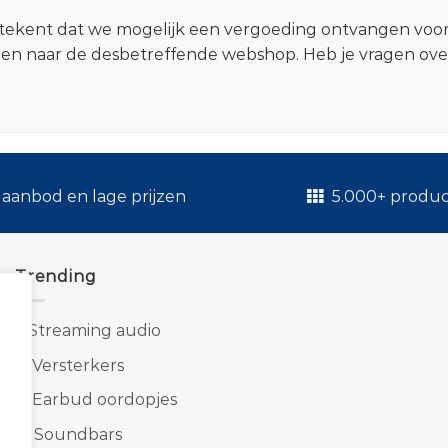
 betekent dat we mogelijk een vergoeding ontvangen voo
zen naar de desbetreffende webshop. Heb je vragen ov
.
aanbod en lage prijzen
5.000+ produ
Trending
1.
Streaming audio
2.
Versterkers
3.
Earbud oordopjes
4.
Soundbars