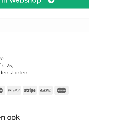
 in webshop
ve
 € 25,-
den klanten
n ook