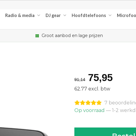
Radio & media
DJ gear
Hoofdtelefoons
Microfo
Groot aanbod en lage prijzen
Oorspron
Huid
75,95
91,14
prijs
prijs
62.77 excl. btw
was:
is:
7 beoordeli
€91,14.
€75,
Op voorraad
— 1-2 werk