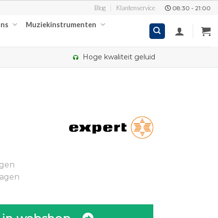
Blog
Klantenservice
08:30 - 21:00
ons
Muziekinstrumenten
Hoge kwaliteit geluid
kelijke
ige
ngen
95.
dagen