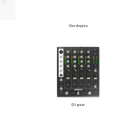
Oordopjes
DJ gear