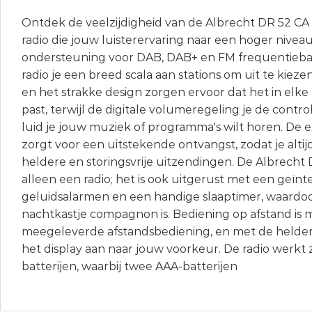
Ontdek de veelzijdigheid van de Albrecht DR 52 CA 
radio die jouw luisterervaring naar een hoger niveau 
ondersteuning voor DAB, DAB+ en FM frequentieba
radio je een breed scala aan stations om uit te kieze
en het strakke design zorgen ervoor dat het in elke
past, terwijl de digitale volumeregeling je de contr
luid je jouw muziek of programma's wilt horen. De
zorgt voor een uitstekende ontvangst, zodat je alti
heldere en storingsvrije uitzendingen. De Albrecht D
alleen een radio; het is ook uitgerust met een geïnt
geluidsalarmen en een handige slaaptimer, waardoo
nachtkastje compagnon is. Bediening op afstand is m
meegeleverde afstandsbediening, en met de helderh
het display aan naar jouw voorkeur. De radio werkt 
batterijen, waarbij twee AAA-batterijen