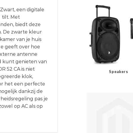
Zwart, een digitale
tilt. Met
nden, biedt deze
n. De zwarte kleur
 kamer van je huis
ole geeft over hoe
 externe antenne
jd kunt genieten van
R 52 CA is niet
Speakers
egreerde klok,
r het een perfecte
ogelijk dankzij de
eidsregeling pas je
zowel op AC als op