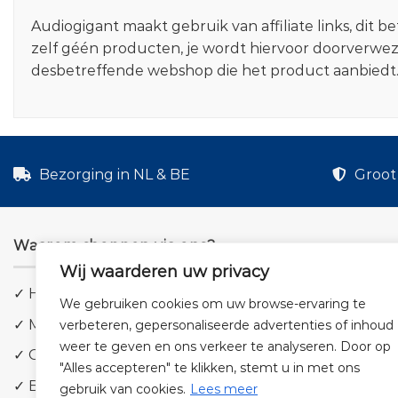
Audiogigant maakt gebruik van affiliate links, dit
zelf géén producten, je wordt hiervoor doorverwe
desbetreffende webshop die het product aanbiedt
Bezorging in NL & BE
Groot 
Waarom shoppen via ons?
Wij waarderen uw privacy
✓ Hoge kwaliteit geluid
We gebruiken cookies om uw browse-ervaring te
✓ Meer dan 5.000 producten
verbeteren, gepersonaliseerde advertenties of inhoud
weer te geven en ons verkeer te analyseren. Door op
✓ Groot aanbod en lage prijzen
"Alles accepteren" te klikken, stemt u in met ons
✓ Bezorging in NL & BE
gebruik van cookies.
Lees meer