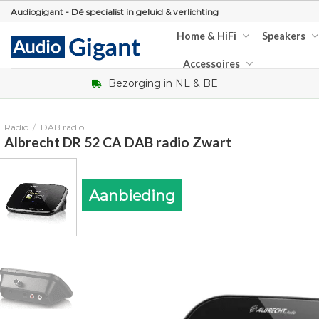
Skip
Audiogigant - Dé specialist in geluid & verlichting
to
Home & HiFi
Speakers
content
Accessoires
Bezorging in NL & BE
Radio
/
DAB radio
Albrecht DR 52 CA DAB radio Zwart
Aanbieding