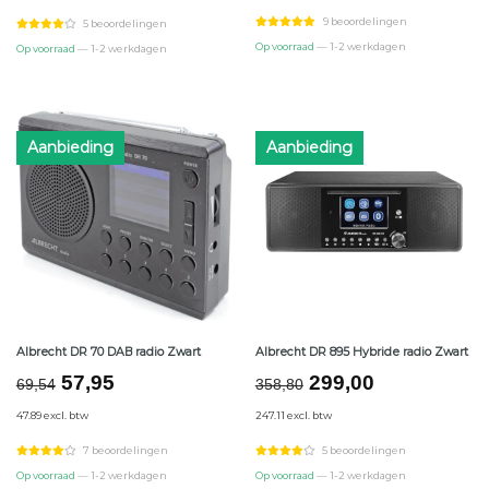
€131,94.
€109,95.
€119,94.
€99,95.
9 beoordelingen
5 beoordelingen
Op voorraad
— 1-2 werkdagen
Op voorraad
— 1-2 werkdagen
Aanbieding
Aanbieding
Albrecht DR 70 DAB radio Zwart
Albrecht DR 895 Hybride radio Zwart
Oorspronkelijke
Huidige
Oorspronkelijke
Huidige
57,95
299,00
69,54
358,80
prijs
prijs
prijs
prijs
47.89 excl. btw
247.11 excl. btw
was:
is:
was:
is:
€69,54.
€57,95.
€358,80.
€299,00.
7 beoordelingen
5 beoordelingen
Op voorraad
— 1-2 werkdagen
Op voorraad
— 1-2 werkdagen