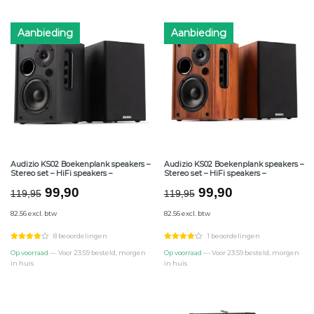
Aanbieding
Aanbieding
Audizio KS02 Boekenplank speakers –
Audizio KS02 Boekenplank speakers –
Stereo set – HiFi speakers –
Stereo set – HiFi speakers –
Oorspronkelijke
Huidige
Oorspronkelijke
Huidige
99,90
99,90
119,95
119,95
prijs
prijs
prijs
prijs
82.56 excl. btw
82.56 excl. btw
was:
is:
was:
is:
€119,95.
€99,90.
€119,95.
€99,90.
8 beoordelingen
1 beoordelingen
Op voorraad
— Voor 23:59 besteld, morgen
Op voorraad
— Voor 23:59 besteld, morgen
in huis
in huis