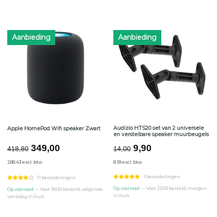
Aanbieding
Aanbieding
Audizio HTS20 set van 2 universele
Apple HomePod Wifi speaker Zwart
en verstelbare speaker muurbeugels
Oorspronkelijke
Huidige
Oorspronkelijke
Huidige
349,00
9,90
418,80
14,00
prijs
prijs
prijs
prijs
288.43 excl. btw
8.18 excl. btw
was:
is:
was:
is:
€418,80.
€349,00.
€14,00.
€9,90.
1 beoordelingen
11 beoordelingen
Op voorraad
— Voor 23:59 besteld, morgen
Op voorraad
— Voor 18:00 besteld, volgende
in huis
werkdag in huis