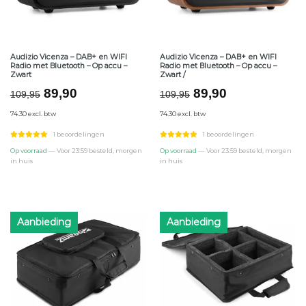
Audizio Vicenza – DAB+ en WIFI
Audizio Vicenza – DAB+ en WIFI
Radio met Bluetooth – Op accu –
Radio met Bluetooth – Op accu –
Zwart
Zwart /
Oorspronkelijke
Huidige
Oorspronkelijke
Huidige
89,90
89,90
109,95
109,95
prijs
prijs
prijs
prijs
74.30 excl. btw
74.30 excl. btw
was:
is:
was:
is:
€109,95.
€89,90.
€109,95.
€89,90.
1 beoordelingen
1 beoordelingen
Op voorraad
— Voor 23:59 besteld, morgen
Op voorraad
— Voor 23:59 besteld, morgen
in huis
in huis
Aanbieding
Aanbieding