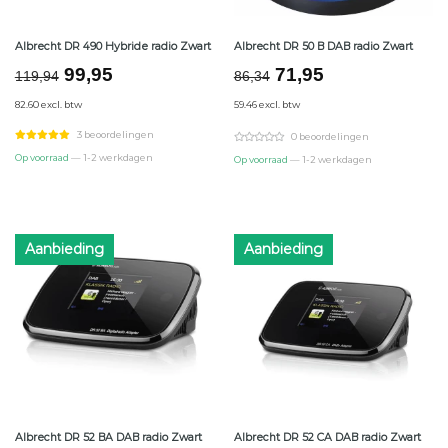
Albrecht DR 490 Hybride radio Zwart
Albrecht DR 50 B DAB radio Zwart
Oorspronkelijke
Huidige
Oorspronkelijke
Huidige
99,95
71,95
119,94
86,34
prijs
prijs
prijs
prijs
82.60 excl. btw
59.46 excl. btw
was:
is:
was:
is:
€119,94.
€99,95.
€86,34.
€71,95.
3 beoordelingen
0 beoordelingen
Op voorraad
— 1-2 werkdagen
Op voorraad
— 1-2 werkdagen
Aanbieding
Aanbieding
Albrecht DR 52 BA DAB radio Zwart
Albrecht DR 52 CA DAB radio Zwart