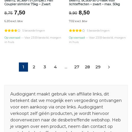
BeamZ BC38B-75 Compact Half
BeamZ BC50B-50 G-haak voor
Coupler slimline 75kg – Zwart
lichteffecten – zwart – max. 50kg
Oorspronkelijke
Huidige
Oorspronkelijke
Huidige
7,50
8,50
8,75
9,90
prijs
prijs
prijs
prijs
6.20 excl. btw
7.02 excl. btw
was:
is:
was:
is:
€8,75.
€7,50.
€9,90.
€8,50.
5 beoordelingen
5 beoordelingen
Op voorraad
— Voor 23:59 besteld, morgen
Op voorraad
— Voor 23:59 besteld, morgen
in huis
in huis
1
2
3
4
…
27
28
29
Audiogigant maakt gebruik van affiliate links, dit
betekent dat we mogelijk een vergoeding ontvangen
voor een aankoop via onze links. Audiogigant
verkoopt zelf géén producten, je wordt hiervoor
doorverwezen naar de desbetreffende webshop. Heb
je vragen over een product, neem dan contact op