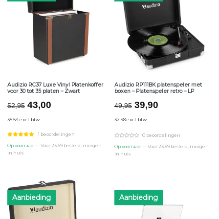
Audizio RC37 Luxe Vinyl Platenkoffer
Audizio RP111BK platenspeler met
voor 30 tot 35 platen – Zwart
boxen – Platenspeler retro – LP
Oorspronkelijke
Huidige
Oorspronkelijke
Huidige
43,00
39,90
52,95
49,95
prijs
prijs
prijs
prijs
35.54 excl. btw
32.98 excl. btw
was:
is:
was:
is:
€52,95.
€43,00.
€49,95.
€39,90.
1 beoordelingen
0 beoordelingen
Op voorraad
— Voor 23:59 besteld, morgen
Op voorraad
— Voor 23:59 besteld, morgen
in huis
in huis
Aanbieding
Aanbieding