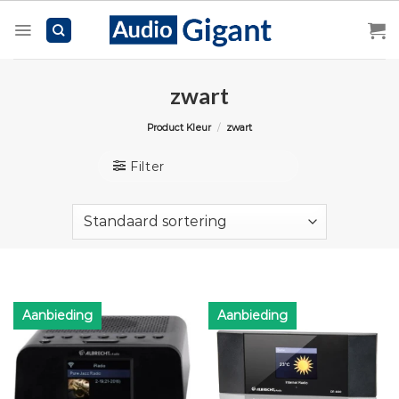
Skip
to
content
zwart
Product Kleur
/
zwart
Filter
Aanbieding
Aanbieding