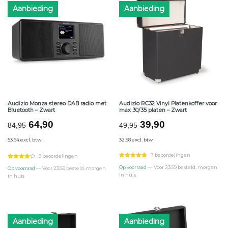
Aanbieding
Aanbieding
Audizio Monza stereo DAB radio met
Audizio RC32 Vinyl Platenkoffer voor
Bluetooth – Zwart
max 30/35 platen – Zwart
Oorspronkelijke
Huidige
Oorspronkelijke
Huidige
64,90
39,90
84,95
49,95
prijs
prijs
prijs
prijs
53.64 excl. btw
32.98 excl. btw
was:
is:
was:
is:
€84,95.
€64,90.
€49,95.
€39,90.
7 beoordelingen
8 beoordelingen
Op voorraad
— Voor 23:59 besteld, morgen
Op voorraad
— Voor 23:59 besteld, morgen
in huis
in huis
Aanbieding
Aanbieding