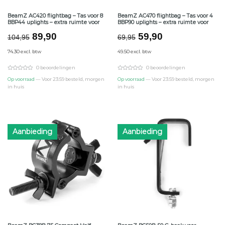
BeamZ AC420 flightbag – Tas voor 8
BeamZ AC470 flightbag – Tas voor 4
BBP44 uplights – extra ruimte voor
BBP90 uplights – extra ruimte voor
Oorspronkelijke
Huidige
Oorspronkelijke
Huidige
89,90
59,90
104,95
69,95
prijs
prijs
prijs
prijs
74.30 excl. btw
49.50 excl. btw
was:
is:
was:
is:
€104,95.
€89,90.
€69,95.
€59,90.
0 beoordelingen
0 beoordelingen
Op voorraad
— Voor 23:59 besteld, morgen
Op voorraad
— Voor 23:59 besteld, morgen
in huis
in huis
Aanbieding
Aanbieding