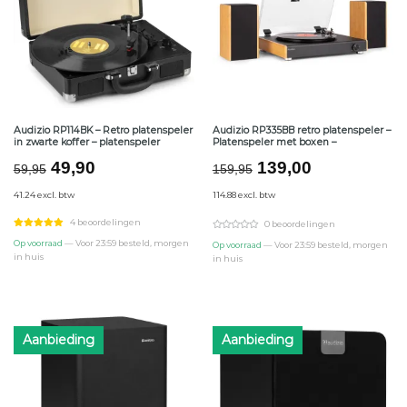
Audizio RP114BK – Retro platenspeler
Audizio RP335BB retro platenspeler –
in zwarte koffer – platenspeler
Platenspeler met boxen –
Oorspronkelijke
Huidige
Oorspronkelijke
Huidige
49,90
139,00
59,95
159,95
prijs
prijs
prijs
prijs
41.24 excl. btw
114.88 excl. btw
was:
is:
was:
is:
€59,95.
€49,90.
€159,95.
€139,00.
4 beoordelingen
0 beoordelingen
Op voorraad
— Voor 23:59 besteld, morgen
Op voorraad
— Voor 23:59 besteld, morgen
in huis
in huis
Aanbieding
Aanbieding