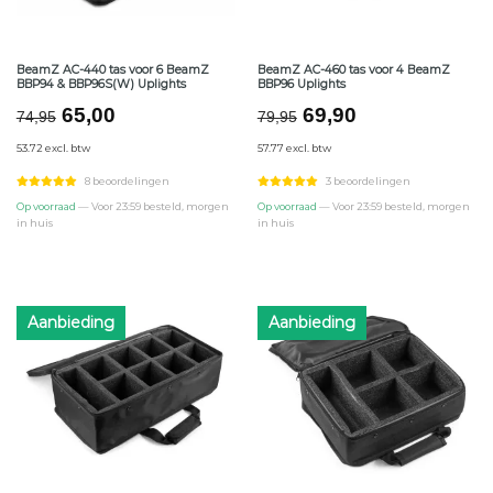
BeamZ AC-440 tas voor 6 BeamZ
BeamZ AC-460 tas voor 4 BeamZ
BBP94 & BBP96S(W) Uplights
BBP96 Uplights
Oorspronkelijke
Huidige
Oorspronkelijke
Huidige
65,00
69,90
74,95
79,95
prijs
prijs
prijs
prijs
53.72 excl. btw
57.77 excl. btw
was:
is:
was:
is:
€74,95.
€65,00.
€79,95.
€69,90.
8 beoordelingen
3 beoordelingen
Op voorraad
— Voor 23:59 besteld, morgen
Op voorraad
— Voor 23:59 besteld, morgen
in huis
in huis
Aanbieding
Aanbieding