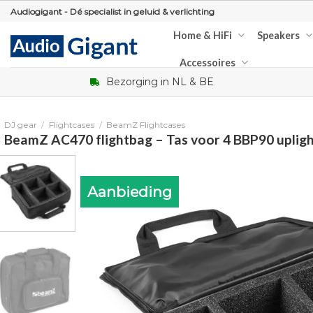
Skip
Audiogigant - Dé specialist in geluid & verlichting
to
Home & HiFi
Speakers
content
Accessoires
Bezorging in NL & BE
DJ gear
/
Flightcases
/
BeamZ Flightcases
BeamZ AC470 flightbag – Tas voor 4 BBP90 upligh
Aanbieding