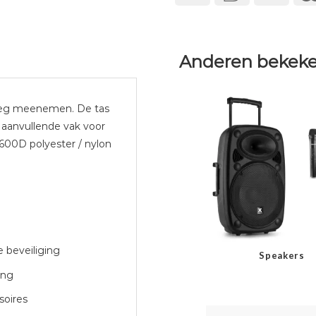
Anderen bekeke
eg meenemen. De tas
 aanvullende vak voor
 600D polyester / nylon
 beveiliging
Speakers
ing
soires