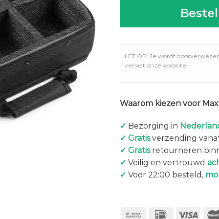
Bestel
LET OP: Je wordt doorverweze
verlaat onze website.
Waarom kiezen voor Maxi
✓
Bezorging in
Nederland
✓
Gratis
verzending vanaf
✓
Gratis
retourneren bin
✓
Veilig en vertrouwd
ac
✓
Voor 22:00 besteld,
mo