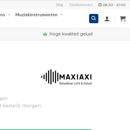
Blog
Klantenservice
08:30 - 21:00
ons
Muziekinstrumenten
Hoge kwaliteit geluid
kelijke
ige
gen
90.
9 besteld, morgen