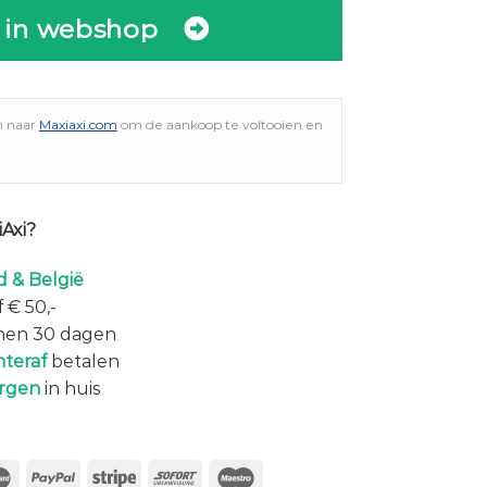
 in webshop
n naar
Maxiaxi.com
om de aankoop te voltooien en
Axi?
 & België
 € 50,-
nen 30 dagen
hteraf
betalen
rgen
in huis