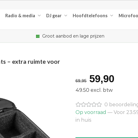
Radio & media
DJ gear
Hoofdtelefoons
Microfo
Groot aanbod en lage prijzen
ts – extra ruimte voor
Oorspron
Huid
59,90
69,95
prijs
prijs
49.50 excl. btw
was:
is:
0 beoordelin
€69,95.
€59,
Op voorraad
— Voor 23:5
in huis