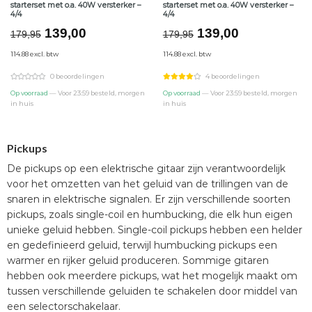
starterset met o.a. 40W versterker –
starterset met o.a. 40W versterker –
4/4
4/4
Oorspronkelijke
Huidige
Oorspronkelijke
Huidige
139,00
139,00
179,95
179,95
prijs
prijs
prijs
prijs
114.88 excl. btw
114.88 excl. btw
was:
is:
was:
is:
€179,95.
€139,00.
€179,95.
€139,00.
0 beoordelingen
4 beoordelingen
Op voorraad
— Voor 23:59 besteld, morgen
Op voorraad
— Voor 23:59 besteld, morgen
in huis
in huis
Pickups
De pickups op een elektrische gitaar zijn verantwoordelijk
voor het omzetten van het geluid van de trillingen van de
snaren in elektrische signalen. Er zijn verschillende soorten
pickups, zoals single-coil en humbucking, die elk hun eigen
unieke geluid hebben. Single-coil pickups hebben een helder
en gedefinieerd geluid, terwijl humbucking pickups een
warmer en rijker geluid produceren. Sommige gitaren
hebben ook meerdere pickups, wat het mogelijk maakt om
tussen verschillende geluiden te schakelen door middel van
een selectorschakelaar.