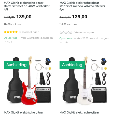
MAX GigKit elektrische gitaar
MAX GigKit elektrische gitaar
starterset met o.a. 40W versterker –
starterset met o.a. 40W versterker –
4/4
4/4
Oorspronkelijke
Huidige
Oorspronkelijke
Huidige
139,00
139,00
179,95
179,95
prijs
prijs
prijs
prijs
114.88 excl. btw
114.88 excl. btw
was:
is:
was:
is:
€179,95.
€139,00.
€179,95.
€139,00.
8 beoordelingen
0 beoordelingen
Op voorraad
— Voor 23:59 besteld, morgen
Op voorraad
— Voor 23:59 besteld, morgen
in huis
in huis
Aanbieding
Aanbieding
MAX GigKit elektrische gitaar
MAX GigKit elektrische gitaar