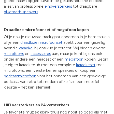
goede naam opgebouwd in de geluidsindustrie en biedt
alles van professionele
eindversterkers
tot draagbare
bluetooth speakers
.
Draadloze microfoonset of megafoon kopen
Of je nou je nieuwste track gaat opnemen in je homestudio
of je een
draadloze microfoonset
zoekt voor een gezellig
avondje
karaoke
, bij ons kun je terecht. Wij bieden diverse
microfoons
en
accessoires
aan, maar je kunt bij ons ook
onder andere een headset of een
megafoon
kopen. Begin
je eigen karaokeclub met een complete
karaokeset
met
microfoons, een versterker en speakers of koop een
podcastmicrofoon
voor het opnemen van een geweldige
podcast. Van retro tot modern of zelfs in een mooi fel
kleurtje – het kan allemaal!
HiFi versterkers en PA versterkers
Je favoriete muziek klonk thuis nog nooit zo goed als met