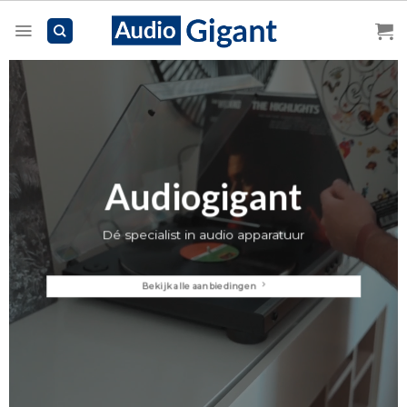
Skip
to
content
Audiogigant
Dé specialist in audio apparatuur
Bekijk alle aanbiedingen