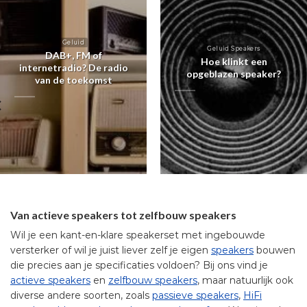
Geluid
Geluid Speakers
DAB+, FM of
Hoe klinkt een
internetradio? De radio
opgeblazen speaker?
van de toekomst
Van actieve speakers tot zelfbouw speakers
Wil je een kant-en-klare speakerset met ingebouwde
versterker of wil je juist liever zelf je eigen
speakers
bouwen
die precies aan je specificaties voldoen? Bij ons vind je
actieve speakers
en
zelfbouw speakers
, maar natuurlijk ook
diverse andere soorten, zoals
passieve speakers
,
HiFi