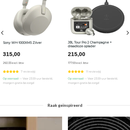
JBL Tour Pro 2 Champagne +
Sony WH-1000XM5 Zilver
draadloze oplader
315,00
215,00
260.33 excl. btw
177.69 excl. btw
7 review(s)
11 review(s)
Op voorraad
— Voor 23.59 uur besteld,
Op voorraad
— Voor 23.59 uur besteld,
morgen gratis bezorgd
morgen gratis bezorgd
Raak geïnspireerd