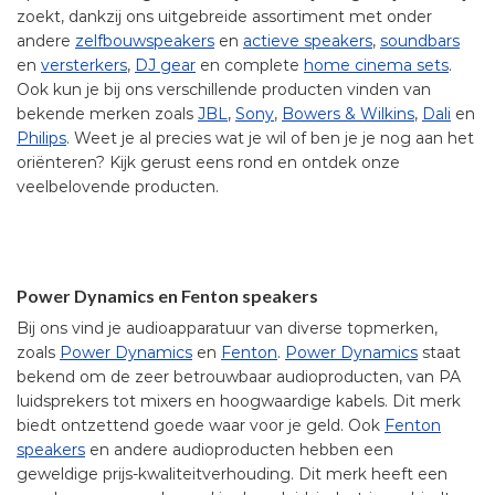
zoekt, dankzij ons uitgebreide assortiment met onder
andere
zelfbouwspeakers
en
actieve speakers
,
soundbars
en
versterkers
,
DJ gear
en complete
home cinema sets
.
Ook kun je bij ons verschillende producten vinden van
bekende merken zoals
JBL
,
Sony
,
Bowers & Wilkins
,
Dali
en
Philips
. Weet je al precies wat je wil of ben je je nog aan het
oriënteren? Kijk gerust eens rond en ontdek onze
veelbelovende producten.
Power Dynamics en Fenton speakers
Bij ons vind je audioapparatuur van diverse topmerken,
zoals
Power Dynamics
en
Fenton
.
Power Dynamics
staat
bekend om de zeer betrouwbaar audioproducten, van PA
luidsprekers tot mixers en hoogwaardige kabels. Dit merk
biedt ontzettend goede waar voor je geld. Ook
Fenton
speakers
en andere audioproducten hebben een
geweldige prijs-kwaliteitverhouding. Dit merk heeft een