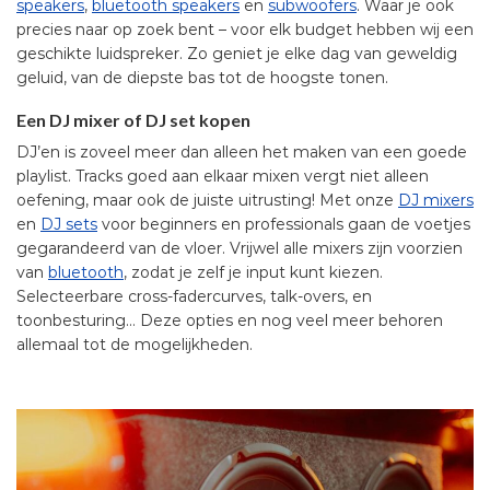
speakers
,
bluetooth speakers
en
subwoofers
. Waar je ook
precies naar op zoek bent – voor elk budget hebben wij een
geschikte luidspreker. Zo geniet je elke dag van geweldig
geluid, van de diepste bas tot de hoogste tonen.
Een DJ mixer of DJ set kopen
DJ’en is zoveel meer dan alleen het maken van een goede
playlist. Tracks goed aan elkaar mixen vergt niet alleen
oefening, maar ook de juiste uitrusting! Met onze
DJ mixers
en
DJ sets
voor beginners en professionals gaan de voetjes
gegarandeerd van de vloer. Vrijwel alle mixers zijn voorzien
van
bluetooth
, zodat je zelf je input kunt kiezen.
Selecteerbare cross-fadercurves, talk-overs, en
toonbesturing… Deze opties en nog veel meer behoren
allemaal tot de mogelijkheden.