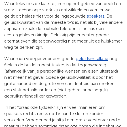
Waar televisies de laatste jaren op het gebied van beeld en
smart-technologie sterk zijn ontwikkeld en vernieuwd,
geldt dit helaas niet voor de ingebouwde
speakers
. De
geluidskwaliteit van de meeste tv’s is, net als bij vele andere
apparaten zoals de mobiele telefoon, is helaas een
achtergebleven kindje. Gelukkig zijn er echter goede
alternatieven die tegenwoordig niet meer uit de huiskamer
weg te denken zijn.
Waar men vroeger voor een goede
geluidsinstallatie
nog
flink in de buidel moest tasten, is dat tegenwoordig
(afhankelijk van je persoonlijke wensen en eisen uiteraard)
niet meer het geval. Goede geluidskwaliteit is door het
grote aanbod en de grote verscheidenheid aan merken
een stuk betaalbaarder en (niet geheel onbelangrijk)
gebruiksvriendelijker geworden.
In het “draadloze tijdperk” zijn er veel manieren om
speakers rechtstreeks op TV aan te sluiten zonder
versterker. Vroeger had je altijd een grote versterker nodig,
maar nu hebben sommige draadloze boxen die ingebouwd.