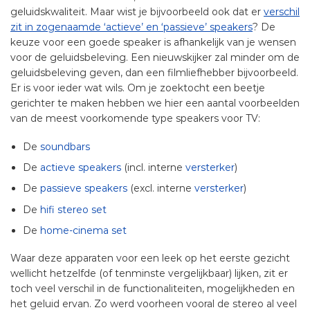
geluidskwaliteit. Maar wist je bijvoorbeeld ook dat er
verschil
zit in zogenaamde ‘actieve’ en ‘passieve’ speakers
? De
keuze voor een goede speaker is afhankelijk van je wensen
voor de geluidsbeleving. Een nieuwskijker zal minder om de
geluidsbeleving geven, dan een filmliefhebber bijvoorbeeld.
Er is voor ieder wat wils. Om je zoektocht een beetje
gerichter te maken hebben we hier een aantal voorbeelden
van de meest voorkomende type speakers voor TV:
De
soundbars
De
actieve speakers
(incl. interne
versterker
)
De
passieve speakers
(excl. interne
versterker
)
De
hifi stereo set
De
home-cinema set
Waar deze apparaten voor een leek op het eerste gezicht
wellicht hetzelfde (of tenminste vergelijkbaar) lijken, zit er
toch veel verschil in de functionaliteiten, mogelijkheden en
het geluid ervan. Zo werd voorheen vooral de stereo al veel