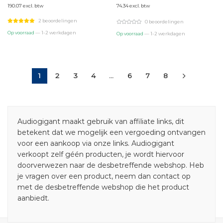
190.07 excl. btw
74.34 excl. btw
was:
is:
was:
is:
€275,98.
€229,98.
€107,94.
€89,95.
2 beoordelingen
0 beoordelingen
Op voorraad
— 1-2 werkdagen
Op voorraad
— 1-2 werkdagen
1
2
3
4
…
6
7
8
Audiogigant maakt gebruik van affiliate links, dit
betekent dat we mogelijk een vergoeding ontvangen
voor een aankoop via onze links. Audiogigant
verkoopt zelf géén producten, je wordt hiervoor
doorverwezen naar de desbetreffende webshop. Heb
je vragen over een product, neem dan contact op
met de desbetreffende webshop die het product
aanbiedt.