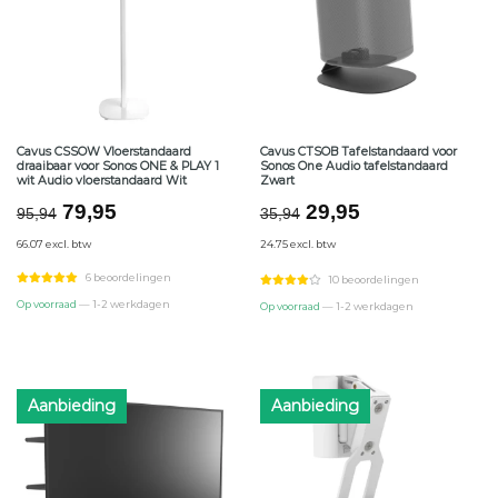
Cavus CSSOW Vloerstandaard
Cavus CTSOB Tafelstandaard voor
draaibaar voor Sonos ONE & PLAY 1
Sonos One Audio tafelstandaard
wit Audio vloerstandaard Wit
Zwart
Oorspronkelijke
Huidige
Oorspronkelijke
Huidige
79,95
29,95
95,94
35,94
prijs
prijs
prijs
prijs
66.07 excl. btw
24.75 excl. btw
was:
is:
was:
is:
€95,94.
€79,95.
€35,94.
€29,95.
6 beoordelingen
10 beoordelingen
Op voorraad
— 1-2 werkdagen
Op voorraad
— 1-2 werkdagen
Aanbieding
Aanbieding