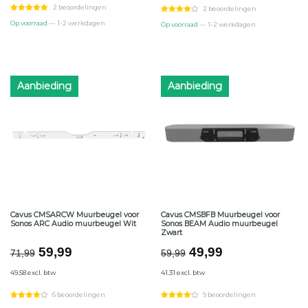
€38,34.
€31,95.
€71,99.
€59,99.
2 beoordelingen
2 beoordelingen
Op voorraad
— 1-2 werkdagen
Op voorraad
— 1-2 werkdagen
Aanbieding
Aanbieding
Cavus CMSARCW Muurbeugel voor
Cavus CMSBFB Muurbeugel voor
Sonos ARC Audio muurbeugel Wit
Sonos BEAM Audio muurbeugel
Zwart
Oorspronkelijke
Huidige
Oorspronkelijke
Huidige
59,99
49,99
71,99
59,99
prijs
prijs
prijs
prijs
49.58 excl. btw
41.31 excl. btw
was:
is:
was:
is:
€71,99.
€59,99.
€59,99.
€49,99.
6 beoordelingen
9 beoordelingen