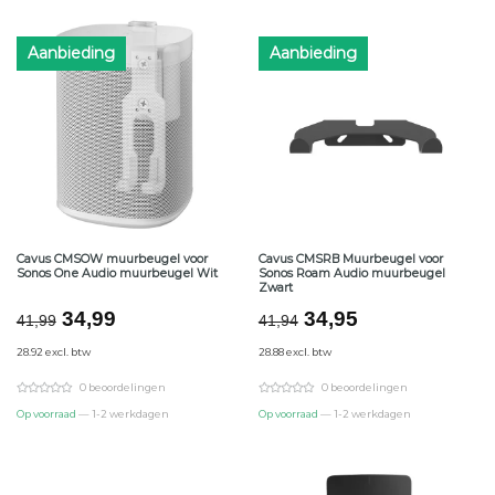
Aanbieding
Aanbieding
Cavus CMSOW muurbeugel voor
Cavus CMSRB Muurbeugel voor
Sonos One Audio muurbeugel Wit
Sonos Roam Audio muurbeugel
Zwart
Oorspronkelijke
Huidige
Oorspronkelijke
Huidige
34,99
34,95
41,99
41,94
prijs
prijs
prijs
prijs
28.92 excl. btw
28.88 excl. btw
was:
is:
was:
is:
€41,99.
€34,99.
€41,94.
€34,95.
0 beoordelingen
0 beoordelingen
Op voorraad
— 1-2 werkdagen
Op voorraad
— 1-2 werkdagen