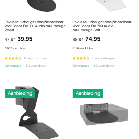
Cavus Muurbeugel draai/kantelbaar
Cavus Muurbeugel draai/kantelbaar
voor Sonos Era 100 Audio muurbeugel
voor Sonos Era 300 Audio
Zwart
muurbeugel Wit
Oorspronkelijke
Huidige
Oorspronkelijke
Huidige
39,95
74,95
47,94
89,94
prijs
prijs
prijs
prijs
33.02 excl. btw
61.94 excl. btw
was:
is:
was:
is:
€47,94.
€39,95.
€89,94.
€74,95.
11 beoordelingen
1 beoordelingen
Op voorraad
— 1-2 werkdagen
Op voorraad
— 1-2 werkdagen
Aanbieding
Aanbieding