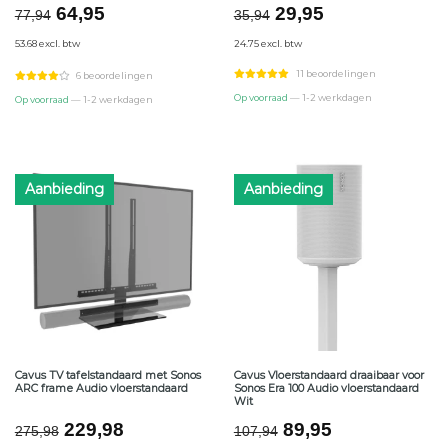
Oorspronkelijke
Huidige
Oorspronkelijke
Huidige
64,95
29,95
77,94
35,94
prijs
prijs
prijs
prijs
53.68 excl. btw
24.75 excl. btw
was:
is:
was:
is:
€77,94.
€64,95.
€35,94.
€29,95.
11 beoordelingen
6 beoordelingen
Op voorraad
— 1-2 werkdagen
Op voorraad
— 1-2 werkdagen
Aanbieding
Aanbieding
Cavus TV tafelstandaard met Sonos
Cavus Vloerstandaard draaibaar voor
ARC frame Audio vloerstandaard
Sonos Era 100 Audio vloerstandaard
Wit
Oorspronkelijke
Huidige
Oorspronkelijke
Huidige
229,98
89,95
275,98
107,94
prijs
prijs
prijs
prijs