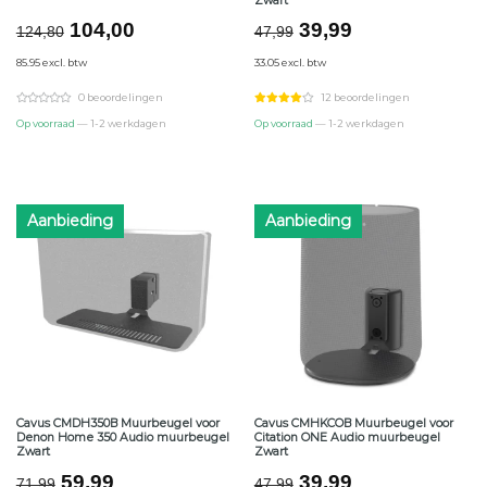
Zwart
Oorspronkelijke
Huidige
Oorspronkelijke
Huidige
104,00
39,99
124,80
47,99
prijs
prijs
prijs
prijs
85.95 excl. btw
33.05 excl. btw
was:
is:
was:
is:
€124,80.
€104,00.
€47,99.
€39,99.
0 beoordelingen
12 beoordelingen
Op voorraad
— 1-2 werkdagen
Op voorraad
— 1-2 werkdagen
Aanbieding
Aanbieding
Cavus CMDH350B Muurbeugel voor
Cavus CMHKCOB Muurbeugel voor
Denon Home 350 Audio muurbeugel
Citation ONE Audio muurbeugel
Zwart
Zwart
Oorspronkelijke
Huidige
Oorspronkelijke
Huidige
59,99
39,99
71,99
47,99