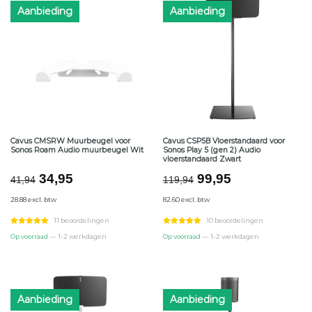
Aanbieding
Aanbieding
Cavus CMSRW Muurbeugel voor
Cavus CSP5B Vloerstandaard voor
Sonos Roam Audio muurbeugel Wit
Sonos Play 5 (gen 2) Audio
vloerstandaard Zwart
Oorspronkelijke
Huidige
Oorspronkelijke
Huidige
34,95
99,95
41,94
119,94
prijs
prijs
prijs
prijs
28.88 excl. btw
82.60 excl. btw
was:
is:
was:
is:
€41,94.
€34,95.
€119,94.
€99,95.
11 beoordelingen
10 beoordelingen
Op voorraad
— 1-2 werkdagen
Op voorraad
— 1-2 werkdagen
Aanbieding
Aanbieding