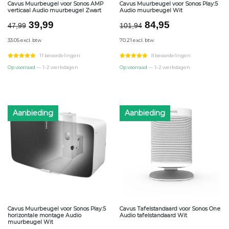
Cavus Muurbeugel voor Sonos AMP
Cavus Muurbeugel voor Sonos Play:5
verticaal Audio muurbeugel Zwart
Audio muurbeugel Wit
Oorspronkelijke
Huidige
Oorspronkelijke
Huidige
39,99
84,95
47,99
101,94
prijs
prijs
prijs
prijs
33.05 excl. btw
70.21 excl. btw
was:
is:
was:
is:
€47,99.
€39,99.
€101,94.
€84,95.
11 beoordelingen
8 beoordelingen
Op voorraad
— 1-2 werkdagen
Op voorraad
— 1-2 werkdagen
Aanbieding
Aanbieding
Cavus Muurbeugel voor Sonos Play:5
Cavus Tafelstandaard voor Sonos One
horizontale montage Audio
Audio tafelstandaard Wit
muurbeugel Wit