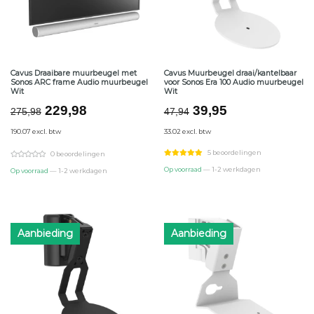
Cavus Draaibare muurbeugel met
Cavus Muurbeugel draai/kantelbaar
Sonos ARC frame Audio muurbeugel
voor Sonos Era 100 Audio muurbeugel
Wit
Wit
Oorspronkelijke
Huidige
Oorspronkelijke
Huidige
229,98
39,95
275,98
47,94
prijs
prijs
prijs
prijs
190.07 excl. btw
33.02 excl. btw
was:
is:
was:
is:
€275,98.
€229,98.
€47,94.
€39,95.
5 beoordelingen
0 beoordelingen
Op voorraad
— 1-2 werkdagen
Op voorraad
— 1-2 werkdagen
Aanbieding
Aanbieding