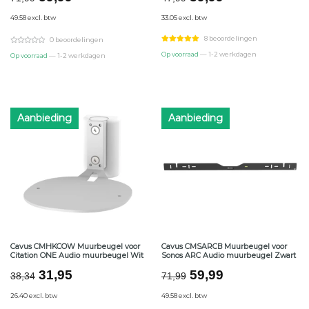
prijs
prijs
prijs
prijs
49.58 excl. btw
33.05 excl. btw
was:
is:
was:
is:
€71,99.
€59,99.
€47,99.
€39,99.
8 beoordelingen
0 beoordelingen
Op voorraad
— 1-2 werkdagen
Op voorraad
— 1-2 werkdagen
Aanbieding
Aanbieding
Cavus CMHKCOW Muurbeugel voor
Cavus CMSARCB Muurbeugel voor
Citation ONE Audio muurbeugel Wit
Sonos ARC Audio muurbeugel Zwart
Oorspronkelijke
Huidige
Oorspronkelijke
Huidige
31,95
59,99
38,34
71,99
prijs
prijs
prijs
prijs
26.40 excl. btw
49.58 excl. btw
was:
is:
was:
is: