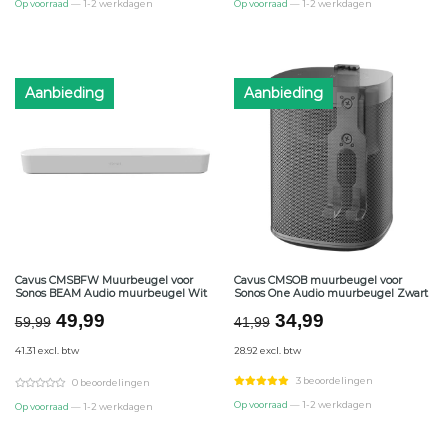
Op voorraad
— 1-2 werkdagen
Op voorraad
— 1-2 werkdagen
Aanbieding
Aanbieding
Cavus CMSBFW Muurbeugel voor
Cavus CMSOB muurbeugel voor
Sonos BEAM Audio muurbeugel Wit
Sonos One Audio muurbeugel Zwart
Oorspronkelijke
Huidige
Oorspronkelijke
Huidige
49,99
34,99
59,99
41,99
prijs
prijs
prijs
prijs
41.31 excl. btw
28.92 excl. btw
was:
is:
was:
is:
€59,99.
€49,99.
€41,99.
€34,99.
3 beoordelingen
0 beoordelingen
Op voorraad
— 1-2 werkdagen
Op voorraad
— 1-2 werkdagen