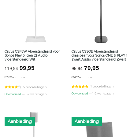
Cavus CSP5W Vloerstandaard voor
Cavus CSSOB Vloerstandaard
Sonos Play 5 (gen 2) Audio
draaibaar voor Sonos ONE & PLAY 1
vloerstandaard Wit
zwart Audio vloerstandaard Zwart
Oorspronkelijke
Huidige
Oorspronkelijke
Huidige
99,95
79,95
119,94
95,94
prijs
prijs
prijs
prijs
82.60 excl. btw
66.07 excl. btw
was:
is:
was:
is:
€119,94.
€99,95.
€95,94.
€79,95.
1 beoordelingen
5 beoordelingen
Op voorraad
— 1-2 werkdagen
Op voorraad
— 1-2 werkdagen
Aanbieding
Aanbieding