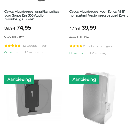
Cavus Muurbeugel draai/kantelbaar
Cavus Muurbeugel voor Sonos AMP
voor Sonos Era 300 Audio
horizontaal Audio muurbeugel Zwart
muurbeugel Zwart
Oorspronkelijke
Huidige
Oorspronkelijke
Huidige
74,95
39,99
89,94
47,99
prijs
prijs
prijs
prijs
61.94 excl. btw
33.05 excl. btw
was:
is:
was:
is:
€89,94.
€74,95.
€47,99.
€39,99.
12 beoordelingen
12 beoordelingen
Op voorraad
— 1-2 werkdagen
Op voorraad
— 1-2 werkdagen
Aanbieding
Aanbieding