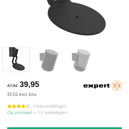
Oorspronkelijke
Huidige
39,95
47,94
prijs
prijs
33.02 excl. btw
was:
is:
€47,94.
€39,95.
11 beoordelingen
Op voorraad
— 1-2 werkdagen