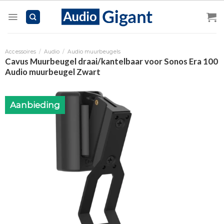
Skip
to
content
Accessoires
/
Audio
/
Audio muurbeugels
Cavus Muurbeugel draai/kantelbaar voor Sonos Era 100
Audio muurbeugel Zwart
Aanbieding