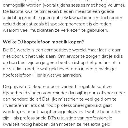
onmogelijk worden (vooral tijdens sessies met hoog volume).
De laatste kwaliteitsmerken bieden meestal een goede
afdichting zodat je geen publiekslawaai hoort en toch ander
geluid doorlaat zoals bij speakerphones; dit is de reden
waarom veel muzikanten ze verkiezen te gebruiken.
Welke DJ koptelefoon moet ik kopen?
De DJ-wereld is een competitieve wereld, maar laat je daar
niet door uit het veld slaan. Om ervoor te zorgen dat je skills
op hun best zijn en je geen beats mist op het podium of in
de studio, moet je wat geld investeren in een geweldige
hoofdtelefoon! Hier is wat we aanraden.
De prijs van DJ-koptelefoons varieert nogal. Je kunt ze
bijvoorbeeld vinden voor minder dan vijftig euro of voor meer
dan honderd dollar! Dat lijkt misschien te veel geld om te
investeren in iets dat nooit professioneel gebruikt gaat
worden, maar het hangt er eigenlijk vanaf wat je behoeften
zijn – als professionele DJ’s uitrusting van professionele
kwaliteit nodig hebben, dan moeten ze het extra geld