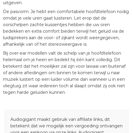
uitgeven.
De pasvorm: Je hebt een comfortabele hoofdtelefoon nodig
omdat je vele uren gaat luisteren. Let erop dat de
oorschelpen zachte kussentjes hebben die uw oren
bedekken en extra comfort bieden terwijl het geluid via de
luidsprekers aan de voor- of zijkant wordt weergegeven,
afhankelijk van of het stereoweergave is.
Bij over-ear modellen valt de schelp van je hoofdtelefoon
helemaal om je heen en bedekt hij één kant volledig. Dit
betekent dat het moeilijker zal zijn voor lawaai van buitenaf
of andere afleidingen om binnen te komen terwijl u naar
muziek luistert op een luider volume dan wanneer u in een
vliegtuig zit waar iedereen toch al slaapt omdat zij ook niet
tegen harde geluiden kunnen.
Audiogigant maakt gebruik van affiliate links, dit
betekent dat we mogelijk een vergoeding ontvangen
voor een aankoop via onze links. Audiogigant