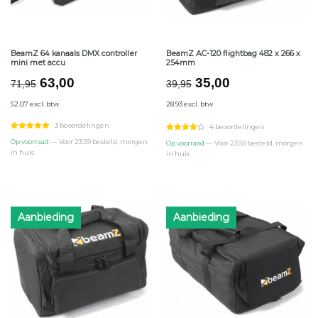
BeamZ 64 kanaals DMX controller
BeamZ AC-120 flightbag 482 x 266 x
mini met accu
254mm
Oorspronkelijke
Huidige
Oorspronkelijke
Huidige
63,00
35,00
71,95
39,95
prijs
prijs
prijs
prijs
52.07 excl. btw
28.93 excl. btw
was:
is:
was:
is:
€71,95.
€63,00.
€39,95.
€35,00.
3 beoordelingen
4 beoordelingen
Op voorraad
— Voor 23:59 besteld, morgen
Op voorraad
— Voor 23:59 besteld, morgen
in huis
in huis
Aanbieding
Aanbieding