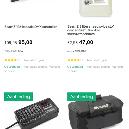
BeamZ 5 liter sneeuwvloeistof
BeamZ 192-kanaals DMX controller
concentraat 5% – Voor
sneeuwmachines
Oorspronkelijke
Huidige
Oorspronkelijke
Huidige
95,00
47,00
109,95
52,95
prijs
prijs
prijs
prijs
78.51 excl. btw
38.84 excl. btw
was:
is:
was:
is:
€109,95.
€95,00.
€52,95.
€47,00.
8 beoordelingen
8 beoordelingen
Op voorraad
— Voor 23:59 besteld, morgen
Op voorraad
— Voor 23:59 besteld, morgen
in huis
in huis
Aanbieding
Aanbieding