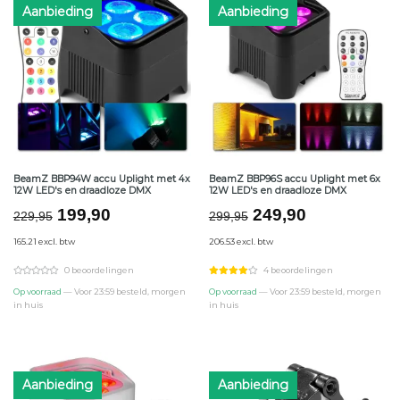
Aanbieding
Aanbieding
BeamZ BBP94W accu Uplight met 4x
BeamZ BBP96S accu Uplight met 6x
12W LED's en draadloze DMX
12W LED's en draadloze DMX
Oorspronkelijke
Huidige
Oorspronkelijke
Huidige
199,90
249,90
229,95
299,95
prijs
prijs
prijs
prijs
165.21 excl. btw
206.53 excl. btw
was:
is:
was:
is:
€229,95.
€199,90.
€299,95.
€249,90.
0 beoordelingen
4 beoordelingen
Op voorraad
— Voor 23:59 besteld, morgen
Op voorraad
— Voor 23:59 besteld, morgen
in huis
in huis
Aanbieding
Aanbieding