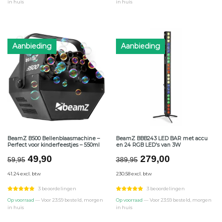
in huis
in huis
Aanbieding
Aanbieding
BeamZ B500 Bellenblaasmachine –
BeamZ BBB243 LED BAR met accu
Perfect voor kinderfeestjes – 550ml
en 24 RGB LED's van 3W
Oorspronkelijke
Huidige
Oorspronkelijke
Huidige
49,90
279,00
59,95
389,95
prijs
prijs
prijs
prijs
41.24 excl. btw
230.58 excl. btw
was:
is:
was:
is:
€59,95.
€49,90.
€389,95.
€279,00.
3 beoordelingen
3 beoordelingen
Op voorraad
— Voor 23:59 besteld, morgen
Op voorraad
— Voor 23:59 besteld, morgen
in huis
in huis