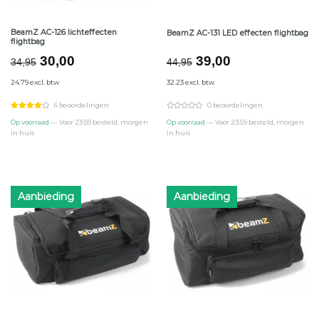
BeamZ AC-126 lichteffecten
BeamZ AC-131 LED effecten flightbag
flightbag
Oorspronkelijke
Huidige
Oorspronkelijke
Huidige
30,00
39,00
34,95
44,95
prijs
prijs
prijs
prijs
24.79 excl. btw
32.23 excl. btw
was:
is:
was:
is:
€34,95.
€30,00.
€44,95.
€39,00.
6 beoordelingen
0 beoordelingen
Op voorraad
— Voor 23:59 besteld, morgen
Op voorraad
— Voor 23:59 besteld, morgen
in huis
in huis
Aanbieding
Aanbieding