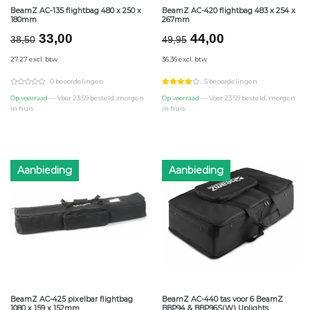
BeamZ AC-135 flightbag 480 x 250 x
BeamZ AC-420 flightbag 483 x 254 x
180mm
267mm
Oorspronkelijke
Huidige
Oorspronkelijke
Huidige
33,00
44,00
38,50
49,95
prijs
prijs
prijs
prijs
27.27 excl. btw
36.36 excl. btw
was:
is:
was:
is:
€38,50.
€33,00.
€49,95.
€44,00.
0 beoordelingen
5 beoordelingen
Op voorraad
— Voor 23:59 besteld, morgen
Op voorraad
— Voor 23:59 besteld, morgen
in huis
in huis
Aanbieding
Aanbieding
BeamZ AC-425 pixelbar flightbag
BeamZ AC-440 tas voor 6 BeamZ
1080 x 159 x 152mm
BBP94 & BBP96S(W) Uplights