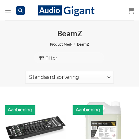
Skip
to
content
BeamZ
Product Merk
/
BeamZ
Filter
Aanbieding
Aanbieding