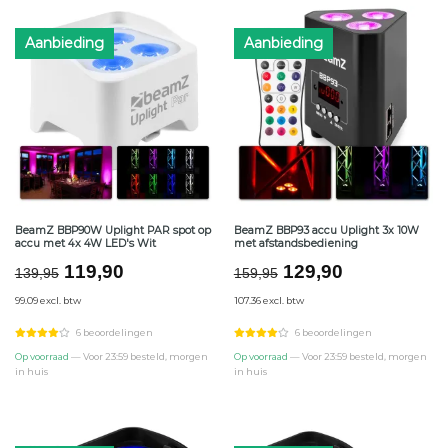
Aanbieding
Aanbieding
BeamZ BBP90W Uplight PAR spot op
BeamZ BBP93 accu Uplight 3x 10W
accu met 4x 4W LED's Wit
met afstandsbediening
Oorspronkelijke
Huidige
Oorspronkelijke
Huidige
119,90
129,90
139,95
159,95
prijs
prijs
prijs
prijs
99.09 excl. btw
107.36 excl. btw
was:
is:
was:
is:
€139,95.
€119,90.
€159,95.
€129,90.
6 beoordelingen
6 beoordelingen
Op voorraad
— Voor 23:59 besteld, morgen
Op voorraad
— Voor 23:59 besteld, morgen
in huis
in huis