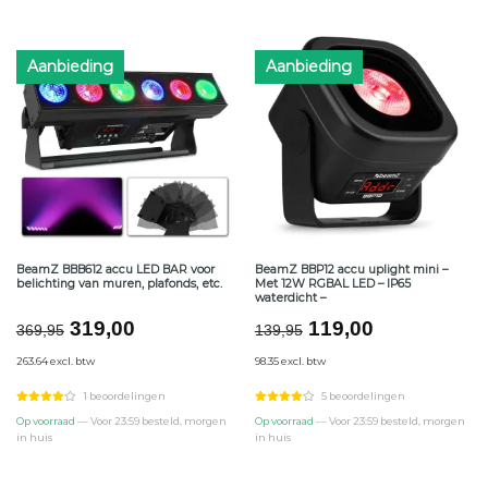
Aanbieding
Aanbieding
BeamZ BBB612 accu LED BAR voor
BeamZ BBP12 accu uplight mini –
belichting van muren, plafonds, etc.
Met 12W RGBAL LED – IP65
waterdicht –
Oorspronkelijke
Huidige
Oorspronkelijke
Huidige
319,00
119,00
369,95
139,95
prijs
prijs
prijs
prijs
263.64 excl. btw
98.35 excl. btw
was:
is:
was:
is:
€369,95.
€319,00.
€139,95.
€119,00.
1 beoordelingen
5 beoordelingen
Op voorraad
— Voor 23:59 besteld, morgen
Op voorraad
— Voor 23:59 besteld, morgen
in huis
in huis