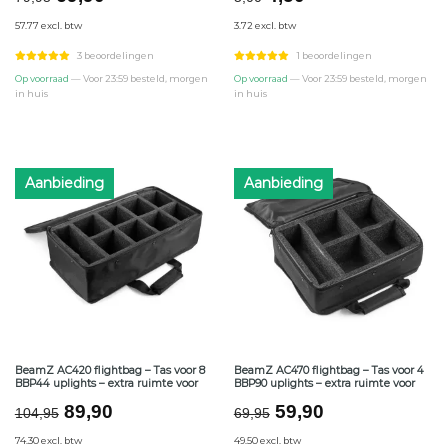
prijs
prijs
prijs
prijs
57.77 excl. btw
3.72 excl. btw
was:
is:
was:
is:
€79,95.
€69,90.
€5,00.
€4,50.
3 beoordelingen
1 beoordelingen
Op voorraad
— Voor 23:59 besteld, morgen
Op voorraad
— Voor 23:59 besteld, morgen
in huis
in huis
Aanbieding
Aanbieding
BeamZ AC420 flightbag – Tas voor 8
BeamZ AC470 flightbag – Tas voor 4
BBP44 uplights – extra ruimte voor
BBP90 uplights – extra ruimte voor
Oorspronkelijke
Huidige
Oorspronkelijke
Huidige
89,90
59,90
104,95
69,95
prijs
prijs
prijs
prijs
74.30 excl. btw
49.50 excl. btw