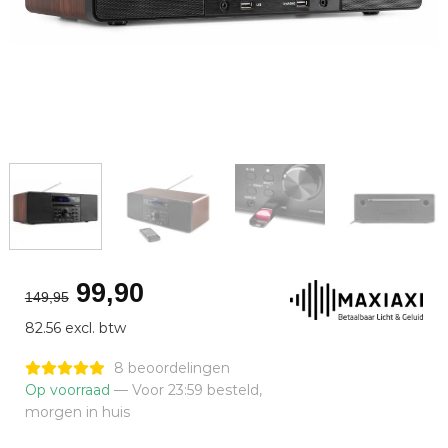
Oorspronkelijke
Huidige
99,90
149,95
prijs
prijs
82.56 excl. btw
was:
is:
€149,95.
€99,90.
8 beoordelingen
Op voorraad
— Voor 23:59 besteld,
morgen in huis