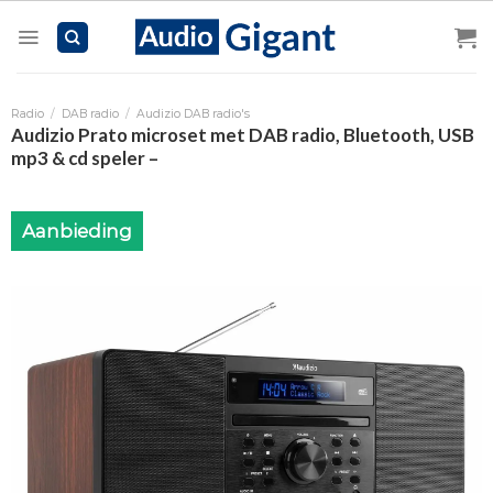
Skip
to
content
Radio
/
DAB radio
/
Audizio DAB radio's
Audizio Prato microset met DAB radio, Bluetooth, USB
mp3 & cd speler –
Aanbieding