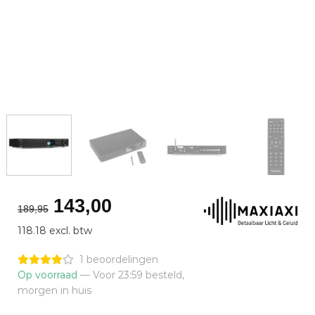
Oorspronkelijke
Huidige
143,00
189,95
prijs
prijs
118.18 excl. btw
was:
is:
€189,95.
€143,00.
1 beoordelingen
Op voorraad
— Voor 23:59 besteld,
morgen in huis