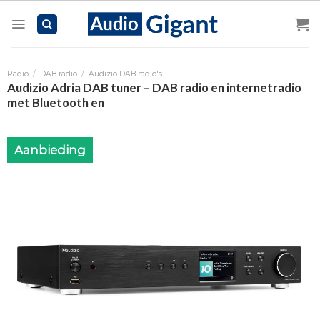
Skip
to
content
Radio
/
DAB radio
/
Audizio DAB radio's
Audizio Adria DAB tuner – DAB radio en internetradio
met Bluetooth en
Aanbieding