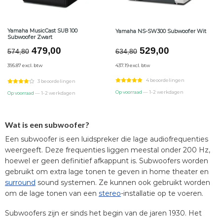
Yamaha MusicCast SUB 100
Yamaha NS-SW300 Subwoofer Wit
Subwoofer Zwart
Oorspronkelijke
Huidige
Oorspronkelijke
Huidige
479,00
529,00
574,80
634,80
prijs
prijs
prijs
prijs
395.87 excl. btw
437.19 excl. btw
was:
is:
was:
is:
€574,80.
€479,00.
€634,80.
€529,00.
4 beoordelingen
3 beoordelingen
Op voorraad
— 1-2 werkdagen
Op voorraad
— 1-2 werkdagen
Wat is een subwoofer?
Een subwoofer is een luidspreker die lage audiofrequenties
weergeeft. Deze frequenties liggen meestal onder 200 Hz,
hoewel er geen definitief afkappunt is. Subwoofers worden
gebruikt om extra lage tonen te geven in home theater en
surround
sound systemen. Ze kunnen ook gebruikt worden
om de lage tonen van een
stereo
-installatie op te voeren.
Subwoofers zijn er sinds het begin van de jaren 1930. Het