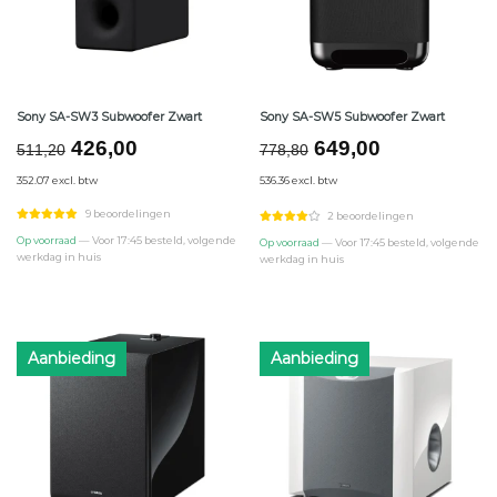
Sony SA-SW3 Subwoofer Zwart
Sony SA-SW5 Subwoofer Zwart
Oorspronkelijke
Huidige
Oorspronkelijke
Huidige
426,00
649,00
511,20
778,80
prijs
prijs
prijs
prijs
352.07 excl. btw
536.36 excl. btw
was:
is:
was:
is:
€511,20.
€426,00.
€778,80.
€649,00.
9 beoordelingen
2 beoordelingen
Op voorraad
— Voor 17:45 besteld, volgende
Op voorraad
— Voor 17:45 besteld, volgende
werkdag in huis
werkdag in huis
Aanbieding
Aanbieding