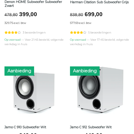
Denon HOME Subwoofer Subwoofer
Harman Citation Sub Subwoofer Grijs
Zwart
Oorspronkelijke
Huidige
Oorspronkelijke
Huidige
399,00
699,00
478,80
838,80
prijs
prijs
prijs
prijs
329.75 excl. btw
577.69 excl. btw
was:
is:
was:
is:
€478,80.
€399,00.
€838,80.
€699,00.
3 beoordelingen
5 beoordelingen
Op voorraad
— Voor 21:45 besteld, volgende
Op voorraad
— Voor 17:45 besteld, volgende
werkdag in huis
werkdag in huis
Aanbieding
Aanbieding
Jamo C 910 Subwoofer Wit
Jamo C 912 Subwoofer Wit