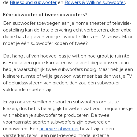
de
Bluesound subwoofer
en
Bowers & Wilkins subwoofer
.
Eén subwoofer of twee subwoofers?
Een subwoofer toevoegen aan je home theater of televisie-
opstelling kan de totale ervaring echt verbeteren, door extra
diepe bas te geven voor je favoriete films en TV shows. Maar
moet je één subwoofer kopen of twee?
Dat hangt af van hoeveel bas je wilt en hoe groot je ruimte
is. Heb je een grote kamer en wil je echt diepe bassen, dan
heb je waarschijnlijk twee subwoofers nodig. Maar heb je een
kleinere ruimte of wil je gewoon wat meer bas dan wat je TV
of geluidssysteem kan bieden, dan zou één subwoofer
voldoende moeten zijn.
Er zijn ook verschillende soorten subwoofers om uit te
kiezen, dus het is belangrijk te weten wat voor frequenties je
wilt hebben je subwoofer te produceren. De twee
voornaamste soorten subwoofers zijn powered en
unpowered. Een
actieve subwoofer
bevat zijn eigen
versterker, terwijl een niet-gevoed model externe