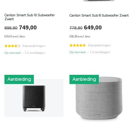
Canton Smart Sub 10 Subwoofer
Canton Smart Sub 8 Subwoofer Zwart
Zwart
Oorspronkelijke
Huidige
Oorspronkelijke
Huidige
749,00
649,00
898,80
778,80
prijs
prijs
prijs
prijs
619.01 excl. btw
536.36 excl. btw
was:
is:
was:
is:
€898,80.
€749,00.
€778,80.
€649,00.
3 beoordelingen
3 beoordelingen
Op voorraad
— 1-2 werkdagen
Op voorraad
— 1-2 werkdagen
Aanbieding
Aanbieding