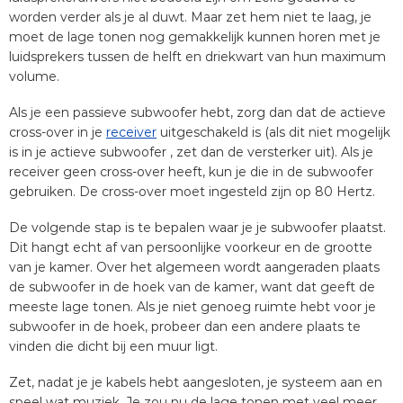
worden verder als je al duwt. Maar zet hem niet te laag, je
moet de lage tonen nog gemakkelijk kunnen horen met je
luidsprekers tussen de helft en driekwart van hun maximum
volume.
Als je een passieve subwoofer hebt, zorg dan dat de actieve
cross-over in je
receiver
uitgeschakeld is (als dit niet mogelijk
is in je actieve subwoofer , zet dan de versterker uit). Als je
receiver geen cross-over heeft, kun je die in de subwoofer
gebruiken. De cross-over moet ingesteld zijn op 80 Hertz.
De volgende stap is te bepalen waar je je subwoofer plaatst.
Dit hangt echt af van persoonlijke voorkeur en de grootte
van je kamer. Over het algemeen wordt aangeraden plaats
de subwoofer in de hoek van de kamer, want dat geeft de
meeste lage tonen. Als je niet genoeg ruimte hebt voor je
subwoofer in de hoek, probeer dan een andere plaats te
vinden die dicht bij een muur ligt.
Zet, nadat je je kabels hebt aangesloten, je systeem aan en
speel wat muziek. Je zou nu de lage tonen met veel meer