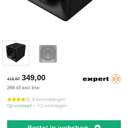
Oorspronkelijke
Huidige
349,00
418,80
prijs
prijs
288.43 excl. btw
was:
is:
€418,80.
€349,00.
8 beoordelingen
Op voorraad
— 1-2 werkdagen
Bestel in webshop