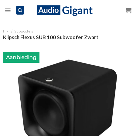
Skip
to
content
HiFi
/
Subwoofers
Klipsch Flexus SUB 100 Subwoofer Zwart
Aanbieding