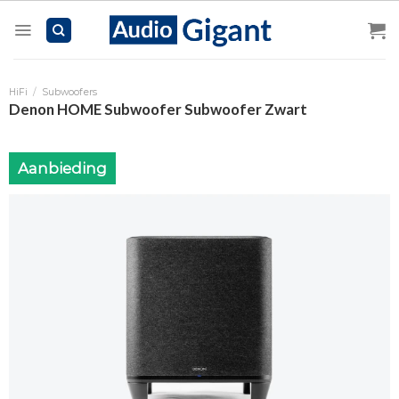
Skip
to
content
HiFi
/
Subwoofers
Denon HOME Subwoofer Subwoofer Zwart
Aanbieding