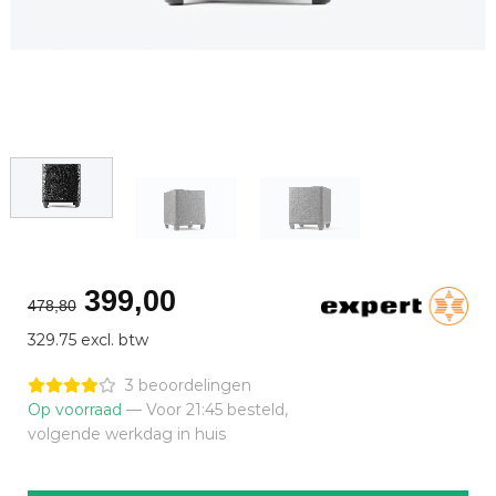
Oorspronkelijke
Huidige
399,00
478,80
prijs
prijs
329.75 excl. btw
was:
is:
€478,80.
€399,00.
3 beoordelingen
Op voorraad
— Voor 21:45 besteld,
volgende werkdag in huis