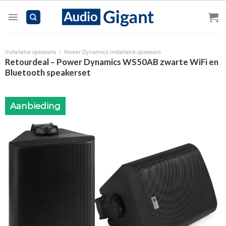
Skip
to
content
Installatie speakers
/
Power Dynamics Installatie speakers
Retourdeal – Power Dynamics WS50AB zwarte WiFi en
Bluetooth speakerset
Aanbieding