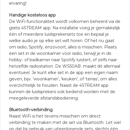
ervaring!
Handige kosteloos app
De WiFi-functionaliteit wordt volkomen beheerd via de
gratis 4STREAM app. Na installatie voeg je gemakkelijk
één of meerdere luidsprekersets toe en bepaal je
welke audio je op elke set wilt horen. Of het nu gaat
om radio, Spotify, enzovoort, alles is misschien. Plaats
een set in de woonkamer voor radio, terwijl je in de
hobby- of badkamer naar Spotify luistert, of zelfs naar
hetzelfde radiostation. De WS50AB maakt dit allemaal
eventueel. Je kunt elke set in de app een eigen naam
geven, bijv. ‘woonkamer’, ‘keuken’, of ‘terras’, om alles
overzichtelijk te houden. Naast de 4STREAM app
kunnen de luidsprekers ook bediend worden met de
meegeleverde afstandsbediening.
Bluetooth-verbinding
Naast WiFi is het tevens misschien om direct
verbinding te maken met de set via Bluetooth. Let wel
op dat bij gebruik van uiteenlopende sets, slechts één