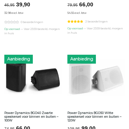
Oorspronkelijke
Huidige
Oorspronkelijke
Huidige
39,90
66,00
46,95
79,95
prijs
prijs
prijs
prijs
32.98 excl. btw
54.55 excl. btw
was:
is:
was:
is:
€46,95.
€39,90.
€79,95.
€66,00.
2 beoordelingen
0 beoordelingen
Op voorraad
— Voor 23:59 besteld, morgen
Op voorraad
— Voor 23:59 besteld, morgen
in huis
in huis
Aanbieding
Aanbieding
Power Dynamics BGO40 Zwarte
Power Dynamics BGO50 Witte
speakerset voor binnen en buiten –
speakerset voor binnen en buiten –
100W
120W
Oorspronkelijke
Huidige
Oorspronkelijke
Huidige
66,00
99,00
74,95
109,95