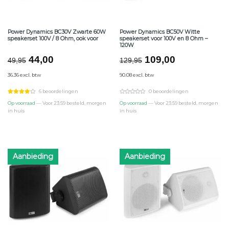
Power Dynamics BC30V Zwarte 60W
Power Dynamics BC50V Witte
speakerset 100V / 8 Ohm, ook voor
speakerset voor 100V en 8 Ohm –
120W
Oorspronkelijke
Huidige
Oorspronkelijke
Huidige
44,00
109,00
49,95
129,95
prijs
prijs
prijs
prijs
36.36 excl. btw
90.08 excl. btw
was:
is:
was:
is:
€49,95.
€44,00.
€129,95.
€109,00.
6 beoordelingen
0 beoordelingen
Op voorraad
— Voor 23:59 besteld, morgen
Op voorraad
— Voor 23:59 besteld, morgen
in huis
in huis
Aanbieding
Aanbieding