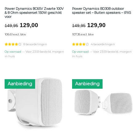
Power Dynamics BC65V Zwarte 100V
Power Dynamics BD30B outdoor
& 8 Ohm speakerset 150W geschikt
speaker set – Buiten speakers – IPX5
voor
Oorspronkelijke
Huidige
Oorspronkelijke
Huidige
129,00
129,90
149,95
149,95
prijs
prijs
prijs
prijs
106.61 excl. btw
107.36 excl. btw
was:
is:
was:
is:
€149,95.
€129,00.
€149,95.
€129,90.
8 beoordelingen
4 beoordelingen
Op voorraad
— Voor 23:59 besteld, morgen
Op voorraad
— Voor 23:59 besteld, morgen
in huis
in huis
Aanbieding
Aanbieding