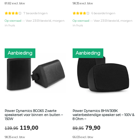
81.82 excl. btw
98.35 excl. btw
was:
is:
was:
is:
€109,95.
€99,00.
€139,95.
€119,00.
7 beoordelingen
6 beoordelingen
Op voorraad
— Voor 23:59 besteld, morgen
Op voorraad
— Voor 23:59 besteld, morgen
in huis
in huis
Aanbieding
Aanbieding
Power Dynamics BGO65 Zwarte
Power Dynamics BHW30BK
speakerset voor binnen en buiten –
waterbestendige speaker set – 100V &
150W
8 Ohm –
Oorspronkelijke
Huidige
Oorspronkelijke
Huidige
119,00
79,90
139,95
89,95
prijs
prijs
prijs
prijs
98.35 excl. btw
66.03 excl. btw