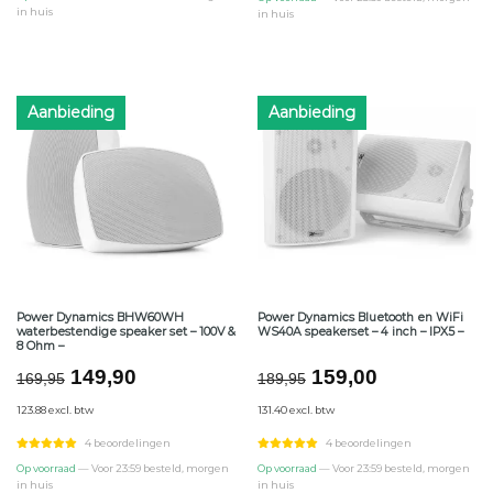
in huis
in huis
Aanbieding
Aanbieding
Power Dynamics BHW60WH
Power Dynamics Bluetooth en WiFi
waterbestendige speaker set – 100V &
WS40A speakerset – 4 inch – IPX5 –
8 Ohm –
Oorspronkelijke
Huidige
Oorspronkelijke
Huidige
149,90
159,00
169,95
189,95
prijs
prijs
prijs
prijs
123.88 excl. btw
131.40 excl. btw
was:
is:
was:
is:
€169,95.
€149,90.
€189,95.
€159,00.
4 beoordelingen
4 beoordelingen
Op voorraad
— Voor 23:59 besteld, morgen
Op voorraad
— Voor 23:59 besteld, morgen
in huis
in huis