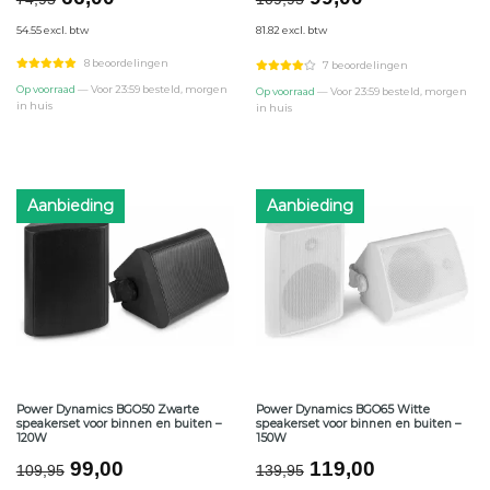
prijs
prijs
prijs
prijs
54.55 excl. btw
81.82 excl. btw
was:
is:
was:
is:
€74,95.
€66,00.
€109,95.
€99,00.
8 beoordelingen
7 beoordelingen
Op voorraad
— Voor 23:59 besteld, morgen
Op voorraad
— Voor 23:59 besteld, morgen
in huis
in huis
Aanbieding
Aanbieding
Power Dynamics BGO50 Zwarte
Power Dynamics BGO65 Witte
speakerset voor binnen en buiten –
speakerset voor binnen en buiten –
120W
150W
Oorspronkelijke
Huidige
Oorspronkelijke
Huidige
99,00
119,00
109,95
139,95
prijs
prijs
prijs
prijs