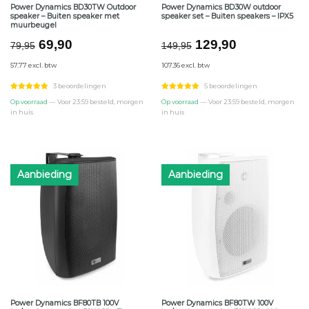
Power Dynamics BD30TW Outdoor
Power Dynamics BD30W outdoor
speaker – Buiten speaker met
speaker set – Buiten speakers – IPX5
muurbeugel
Oorspronkelijke
Huidige
Oorspronkelijke
Huidige
69,90
129,90
79,95
149,95
prijs
prijs
prijs
prijs
57.77 excl. btw
107.36 excl. btw
was:
is:
was:
is:
€79,95.
€69,90.
€149,95.
€129,90.
3 beoordelingen
5 beoordelingen
Op voorraad
— Voor 23:59 besteld, morgen
Op voorraad
— Voor 23:59 besteld, morgen
in huis
in huis
Aanbieding
Aanbieding
Power Dynamics BF80TB 100V
Power Dynamics BF80TW 100V