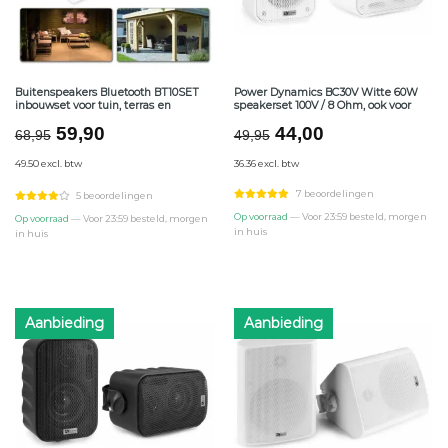
Buitenspeakers Bluetooth BT10SET
Power Dynamics BC30V Witte 60W
inbouwset voor tuin, terras en
speakerset 100V / 8 Ohm, ook voor
Oorspronkelijke
Huidige
Oorspronkelijke
Huidige
59,90
44,00
68,95
49,95
prijs
prijs
prijs
prijs
49.50 excl. btw
36.36 excl. btw
was:
is:
was:
is:
€68,95.
€59,90.
€49,95.
€44,00.
7 beoordelingen
5 beoordelingen
Op voorraad
— Voor 23:59 besteld, morgen
Op voorraad
— Voor 23:59 besteld, morgen
in huis
in huis
Aanbieding
Aanbieding