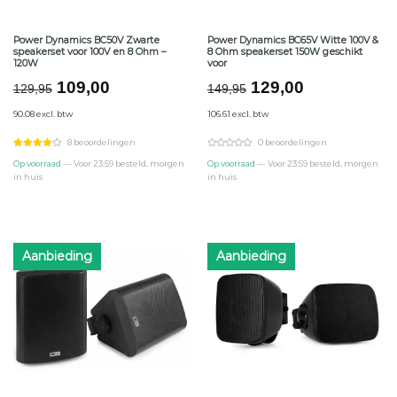
Power Dynamics BC50V Zwarte
Power Dynamics BC65V Witte 100V &
speakerset voor 100V en 8 Ohm –
8 Ohm speakerset 150W geschikt
120W
voor
Oorspronkelijke
Huidige
Oorspronkelijke
Huidige
109,00
129,00
129,95
149,95
prijs
prijs
prijs
prijs
90.08 excl. btw
106.61 excl. btw
was:
is:
was:
is:
€129,95.
€109,00.
€149,95.
€129,00.
8 beoordelingen
0 beoordelingen
Op voorraad
— Voor 23:59 besteld, morgen
Op voorraad
— Voor 23:59 besteld, morgen
in huis
in huis
Aanbieding
Aanbieding