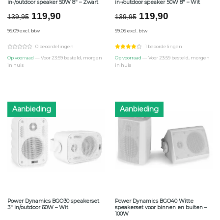
in-/outdoor speaker 50W 8″ – Zwart
in-/outdoor speaker 50W 8″ – Wit
Oorspronkelijke
Huidige
Oorspronkelijke
Huidige
119,90
119,90
139,95
139,95
prijs
prijs
prijs
prijs
99.09 excl. btw
99.09 excl. btw
was:
is:
was:
is:
€139,95.
€119,90.
€139,95.
€119,90.
0 beoordelingen
1 beoordelingen
Op voorraad
— Voor 23:59 besteld, morgen
Op voorraad
— Voor 23:59 besteld, morgen
in huis
in huis
Aanbieding
Aanbieding
Power Dynamics BGO30 speakerset
Power Dynamics BGO40 Witte
3″ in/outdoor 60W – Wit
speakerset voor binnen en buiten –
100W