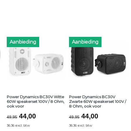
Aanbieding
Aanbieding
Power Dynamics BC30V Witte
Power Dynamics BC30V
60W speakerset 100V / 8 Ohm,
Zwarte 60W speakerset 100V /
ook voor
8 Ohm, ook voor
Oorspronkelijke
Huidige
Oorspronkelijk
Huidige
44,00
44,00
49,95
49,95
prijs
prijs
prijs
prijs
36.36 excl. btw
36.36 excl. btw
was:
is:
was:
is: