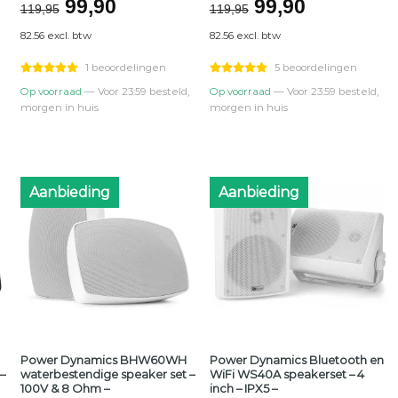
jke
Oorspronkelijke
Huidige
Oorspronkelij
Huidige
99,90
99,90
119,95
119,95
prijs
prijs
prijs
prijs
82.56 excl. btw
82.56 excl. btw
was:
is:
was:
is:
€119,95.
€99,90.
€119,95.
€99,90.
1 beoordelingen
5 beoordelingen
Op voorraad
— Voor 23:59 besteld,
Op voorraad
— Voor 23:59 besteld,
morgen in huis
morgen in huis
Aanbieding
Aanbieding
Power Dynamics BHW60WH
Power Dynamics Bluetooth en
–
waterbestendige speaker set –
WiFi WS40A speakerset – 4
100V & 8 Ohm –
inch – IPX5 –