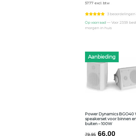
57.77 excl. btw
was:
is:
€79,95.
€69,9
3 beoordelingen
Op voorraad
— Voor 23:59 best
morgen in huis
Aanbieding
Power Dynamics BGO40 W
speakerset voor binnen e
buiten – 100W
Oorspronke
Huidi
66,00
79,95