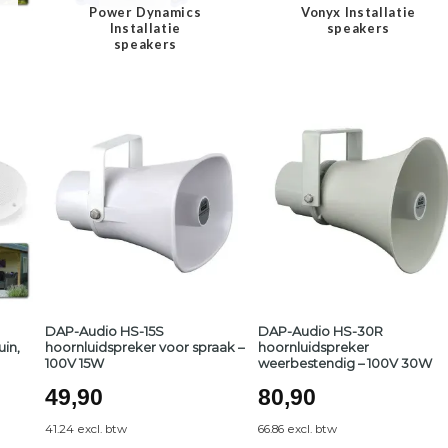
Power Dynamics
Vonyx Installatie
Installatie
speakers
speakers
DAP-Audio HS-15S
DAP-Audio HS-30R
in,
hoornluidspreker voor spraak –
hoornluidspreker
100V 15W
weerbestendig – 100V 30W
lijke
ge
49,90
80,90
41.24 excl. btw
66.86 excl. btw