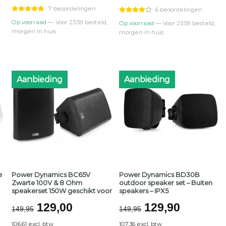
€49,95.
€44,00.
€49,95.
€44,00.
7 beoordelingen
6 beoordelingen
Op voorraad
— Voor 23:59 besteld,
Op voorraad
— Voor 23:59 besteld,
morgen in huis
morgen in huis
Aanbieding
Aanbieding
e
Power Dynamics BC65V
Power Dynamics BD30B
Zwarte 100V & 8 Ohm
outdoor speaker set – Buiten
speakerset 150W geschikt voor
speakers – IPX5
ijke
ge
Oorspronkelijke
Huidige
Oorspronkelij
Huidige
129,00
129,90
149,95
149,95
prijs
prijs
prijs
prijs
106.61 excl. btw
107.36 excl. btw