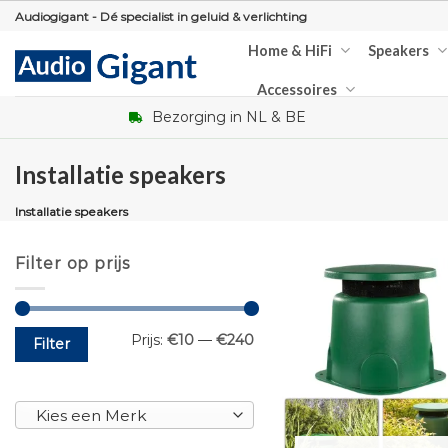
Skip
Audiogigant - Dé specialist in geluid & verlichting
to
Home & HiFi
Speakers
content
Accessoires
Bezorging in NL & BE
Installatie speakers
Installatie speakers
Filter op prijs
Min.
Max.
Prijs:
€10
—
€240
Filter
prijs
prijs
Kies een Merk