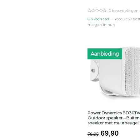
was:
is:
€129,95.
€109
0 beoordelingen
Op voorraad
— Voor 23:59 best
morgen in huis
Aanbieding
Power Dynamics BD30T
Outdoor speaker – Buiten
speaker met muurbeugel
Oorspronke
Huidi
69,90
79,95
prijs
prijs