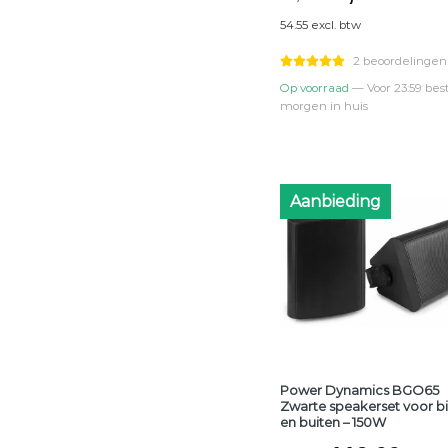
prijs
prijs
54.55 excl. btw
was:
is:
€79,95.
€66,0
2 beoordelingen
Op voorraad
— Voor 23:59 best
morgen in huis
Aanbieding
Power Dynamics BGO65
Zwarte speakerset voor b
en buiten – 150W