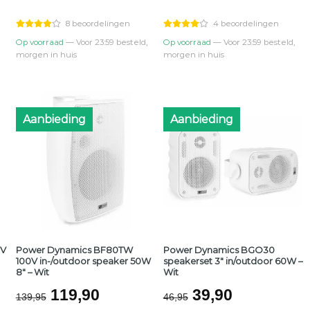
was:
is:
was:
is:
0.
€149,95.
€129,00.
€149,95.
€129,90.
8 beoordelingen
4 beoordelingen
Op voorraad
— Voor 23:59 besteld,
Op voorraad
— Voor 23:59 besteld,
morgen in huis
morgen in huis
Aanbieding
Aanbieding
0V
Power Dynamics BF80TW
Power Dynamics BGO30
100V in-/outdoor speaker 50W
speakerset 3″ in/outdoor 60W –
8″ – Wit
Wit
ijke
ge
Oorspronkelijke
Huidige
Oorspronkelijk
Huidige
119,90
39,90
139,95
46,95
prijs
prijs
prijs
prijs