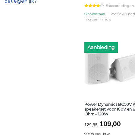
dat eigenlijk?
€68,95.
€59,9
5 beoordelingen
Op voorraad
— Voor 23:59 best
morgen in huis
Aanbieding
Power Dynamics BC50V W
speakerset voor 100V en 
Ohm – 120W
Oorspronk
Hui
109,00
129,95
prijs
prijs
90.08 excl. btw