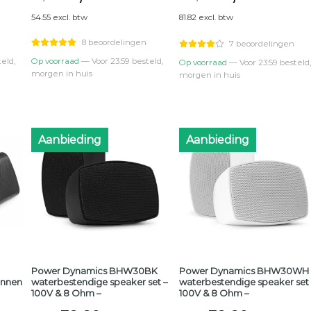
prijs
prijs
prijs
prijs
54.55 excl. btw
81.82 excl. btw
was:
is:
was:
is:
0.
€74,95.
€66,00.
€109,95.
€99,00
8 beoordelingen
7 beoordelingen
eld,
Op voorraad
— Voor 23:59 besteld,
Op voorraad
— Voor 23:59 besteld,
morgen in huis
morgen in huis
Aanbieding
Aanbieding
Power Dynamics BHW30BK
Power Dynamics BHW30WH
innen
waterbestendige speaker set –
waterbestendige speaker set 
100V & 8 Ohm –
100V & 8 Ohm –