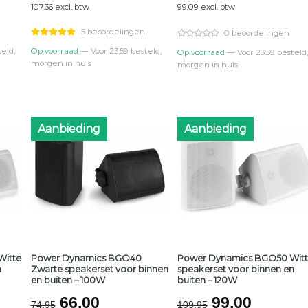
107.36 excl. btw
99.09 excl. btw
was:
is:
was:
is:
0.
€149,95.
€129,90.
€139,95.
€119,9
5 beoordelingen
0 beoordelingen
eld,
Op voorraad
— Voor 23:59 besteld,
Op voorraad
— Voor 23:59 besteld,
morgen in huis
morgen in huis
Aanbieding
Aanbieding
itte
Power Dynamics BGO40
Power Dynamics BGO50 Wit
n
Zwarte speakerset voor binnen
speakerset voor binnen en
en buiten – 100W
buiten – 120W
lijke
ge
Oorspronkelijke
Huidige
Oorspronkel
Huidig
66,00
99,00
74,95
109,95