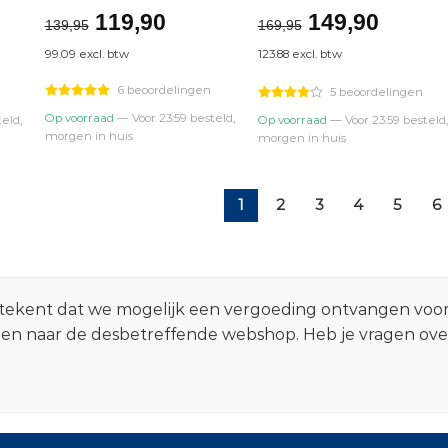
elijke
dige
Oorspronkelijke
Huidige
Oorspronkel
Huidi
119,90
149,90
139,95
169,95
prijs
prijs
prijs
prijs
99.09 excl. btw
123.88 excl. btw
was:
is:
was:
is:
,90.
€139,95.
€119,90.
€169,95.
€149,
6 beoordelingen
5 beoordelingen
Op voorraad
— Voor 23:59 besteld,
eld,
Op voorraad
— Voor 23:59 besteld,
morgen in huis
morgen in huis
1
2
3
4
5
6
 betekent dat we mogelijk een vergoeding ontvangen voo
zen naar de desbetreffende webshop. Heb je vragen ov
.