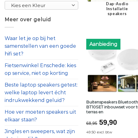
Dap-Audio
Kies een Kleur
Installatie
speakers
Meer over geluid
Waar let je op bij het
Aanbieding
samenstellen van een goede
hifi set?
Fietsenwinkel Enschede: kies
op service, niet op korting
Beste laptop speakers getest:
welke laptop levert écht
indrukwekkend geluid?
Buitenspeakers Bluetooth
BT10SET inbouwset voor tu
Hoe ver moeten speakers uit
terras en
elkaar staan?
Oorspronke
Huidi
59,90
68,95
prijs
prijs
Jingles en sweepers, wat zijn
49.50 excl. btw
was:
is: