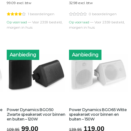
99.09 excl. btw
32.98 excl. btw
was:
is:
was:
is:
0.
€139,95.
€119,90.
€46,95.
€39,90.
1 beoordelingen
0 beoordelingen
Op voorraad
— Voor 23:59 besteld,
Op voorraad
— Voor 23:59 besteld,
morgen in huis
morgen in huis
Aanbieding
Aanbieding
te
Power Dynamics BGO50
Power Dynamics BGO65 Witte
Zwarte speakerset voor binnen
speakerset voor binnen en
en buiten – 120W
buiten – 150W
ijke
e
Oorspronkelijke
Huidige
Oorspronkelij
Huidige
99,00
119,00
109,95
139,95