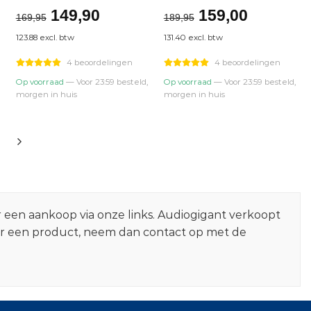
ijke
ge
Oorspronkelijke
Huidige
Oorspronkelij
Huidige
149,90
159,00
169,95
189,95
prijs
prijs
prijs
prijs
123.88 excl. btw
131.40 excl. btw
was:
is:
was:
is:
90.
€169,95.
€149,90.
€189,95.
€159,00.
4 beoordelingen
4 beoordelingen
Op voorraad
— Voor 23:59 besteld,
Op voorraad
— Voor 23:59 besteld,
morgen in huis
morgen in huis
r een aankoop via onze links. Audiogigant verkoopt
er een product, neem dan contact op met de