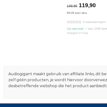
Oorspronk
Hui
119,90
139,95
prijs
prijs
99.09 excl. btw
was:
is:
€139,95.
€119
0 beoordelingen
Op voorraad
— Voor 23:59 best
morgen in huis
Audiogigant maakt gebruik van affiliate links, dit
zelf géén producten, je wordt hiervoor doorverwe
desbetreffende webshop die het product aanbiedt