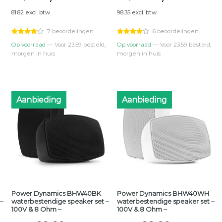
prijs
prijs
prijs
prijs
81.82 excl. btw
98.35 excl. btw
was:
is:
was:
is:
.
€109,95.
€99,00.
€139,95.
€119,00.
7 beoordelingen
6 beoordelingen
Op voorraad
— Voor 23:59 besteld,
Op voorraad
— Voor 23:59 besteld,
morgen in huis
morgen in huis
Aanbieding
Aanbieding
Power Dynamics BHW40BK
Power Dynamics BHW40WH
–
waterbestendige speaker set –
waterbestendige speaker set –
100V & 8 Ohm –
100V & 8 Ohm –