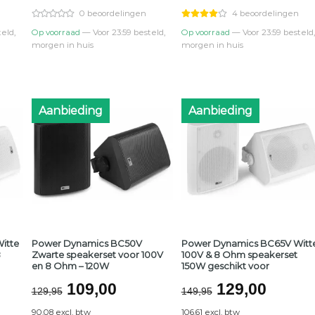
0.
0 beoordelingen
4 beoordelingen
eld,
Op voorraad
— Voor 23:59 besteld,
Op voorraad
— Voor 23:59 besteld,
morgen in huis
morgen in huis
Aanbieding
Aanbieding
itte
Power Dynamics BC50V
Power Dynamics BC65V Witt
8
Zwarte speakerset voor 100V
100V & 8 Ohm speakerset
en 8 Ohm – 120W
150W geschikt voor
elijke
dige
Oorspronkelijke
Huidige
Oorspronkel
Huidi
109,00
129,00
129,95
149,95
prijs
prijs
prijs
prijs
90.08 excl. btw
106.61 excl. btw