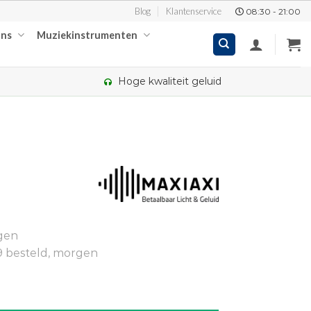
Blog
Klantenservice
08:30 - 21:00
ons
Muziekinstrumenten
Hoge kwaliteit geluid
kelijke
ige
gen
95.
9 besteld, morgen