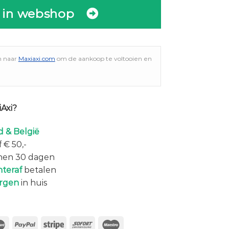
 in webshop
n naar
Maxiaxi.com
om de aankoop te voltooien en
Axi?
 & België
 € 50,-
nen 30 dagen
hteraf
betalen
rgen
in huis