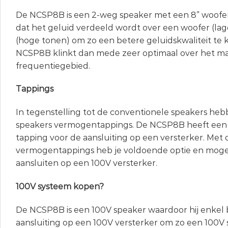
De NCSP8B is een 2-weg speaker met een 8” woofer
dat het geluid verdeeld wordt over een woofer (la
(hoge tonen) om zo een betere geluidskwaliteit te
NCSP8B klinkt dan mede zeer optimaal over het m
frequentiegebied.
Tappings
In tegenstelling tot de conventionele speakers he
speakers vermogentappings. De NCSP8B heeft ee
tapping voor de aansluiting op een versterker. Met 
vermogentappings heb je voldoende optie en moge
aansluiten op een 100V versterker.
100V systeem kopen?
De NCSP8B is een 100V speaker waardoor hij enkel 
aansluiting op een 100V versterker om zo een 100V 