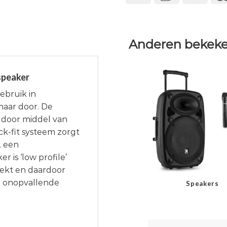
Anderen bekeke
speaker
ebruik in
maar door. De
e door middel van
k-fit systeem zorgt
. een
 is ‘low profile’
eekt en daardoor
n onopvallende
Speakers