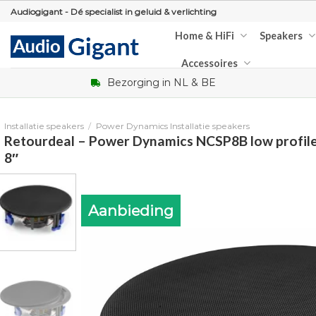
Skip
Audiogigant - Dé specialist in geluid & verlichting
to
Home & HiFi
Speakers
content
Accessoires
Bezorging in NL & BE
Installatie speakers
/
Power Dynamics Installatie speakers
Retourdeal – Power Dynamics NCSP8B low profil
8″
Aanbieding