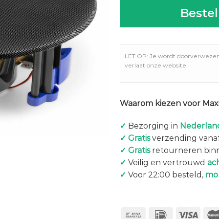
Bestel
LET OP: Je wordt doorverweze
verlaat onze website.
Waarom kiezen voor Maxi
✓
Bezorging in
Nederland
✓
Gratis
verzending vanaf
✓
Gratis
retourneren bin
✓
Veilig en vertrouwd
ac
✓
Voor 22:00 besteld,
mo