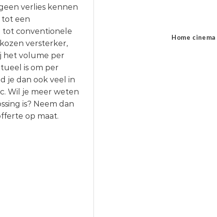
 geen verlies kennen
 tot een
g tot conventionele
Home cinema
ekozen versterker,
j het volume per
tueel is om per
 je dan ook veel in
c. Wil je meer weten
ossing is? Neem dan
fferte op maat.