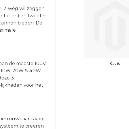
. 2-weg wil zeggen
ge tonen) en tweeter
 kunnen bieden. De
aximale
bben de meeste 100V
Radio
n 10W, 20W & 40W
deze 3
lijkheden voor het
betrouwbaar is voor
systeem te creëren.