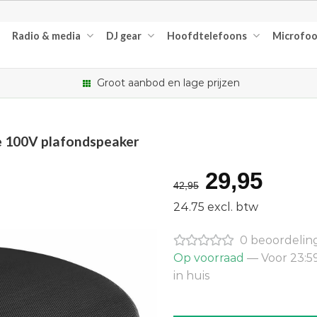
Radio & media
DJ gear
Hoofdtelefoons
Microfo
Groot aanbod en lage prijzen
e 100V plafondspeaker
Oorspron
Huid
29,95
42,95
prijs
prijs
24.75 excl. btw
was:
is:
0 beoordelin
€42,95.
€29,
Op voorraad
— Voor 23:5
in huis