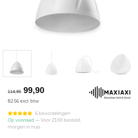
Oorspronkelijke
Huidige
99,90
114,95
prijs
prijs
82.56 excl. btw
was:
is:
€114,95.
€99,90.
6 beoordelingen
Op voorraad
— Voor 23:59 besteld,
morgen in huis