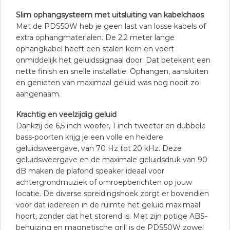
Slim ophangsysteem met uitsluiting van kabelchaos
Met de PDS50W heb je geen last van losse kabels of
extra ophangmaterialen. De 2,2 meter lange
ophangkabel heeft een stalen kern en voert
onmiddelijk het geluidssignaal door. Dat betekent een
nette finish en snelle installatie. Ophangen, aansluiten
en genieten van maximaal geluid was nog nooit zo
aangenaam.
Krachtig en veelzijdig geluid
Dankzij de 6,5 inch woofer, 1 inch tweeter en dubbele
bass-poorten krijg je een volle en heldere
geluidsweergave, van 70 Hz tot 20 kHz. Deze
geluidsweergave en de maximale geluidsdruk van 90
dB maken de plafond speaker ideaal voor
achtergrondmuziek of omroepberichten op jouw
locatie. De diverse spreidingshoek zorgt er bovendien
voor dat iedereen in de ruimte het geluid maximaal
hoort, zonder dat het storend is. Met zijn potige ABS-
behuizing en magnetische grill is de PDS50W zowel