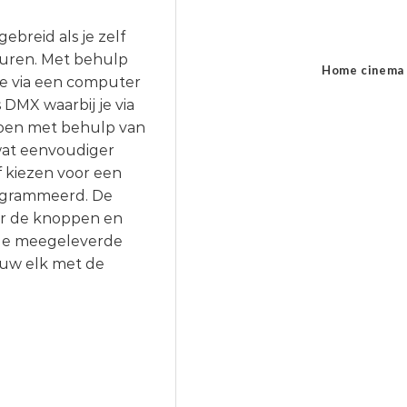
ebreid als je zelf
 sturen. Met behulp
Home cinema
je via een computer
 DMX waarbij je via
doen met behulp van
 wat eenvoudiger
 kiezen voor een
rogrammeerd. De
or de knoppen en
n de meegeleverde
ouw elk met de