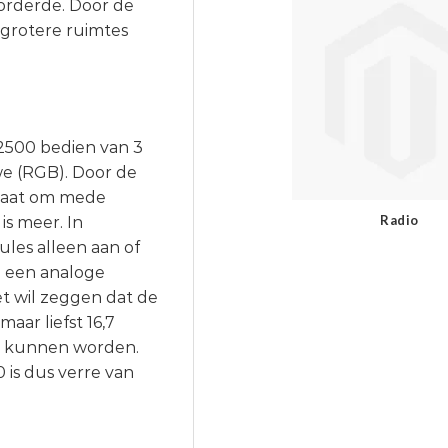
vorderde. Door de
 grotere ruimtes
2500 bedien van 3
e (RGB). Door de
staat om mede
Radio
is meer. In
ules alleen aan of
n een analoge
t wil zeggen dat de
ar liefst 16,7
en kunnen worden.
 is dus verre van