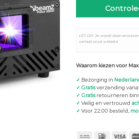
Controle
LET OP: Je wordt doorverweze
verlaat onze website.
Waarom kiezen voor Maxi
✓
Bezorging in
Nederland
✓
Gratis
verzending vanaf
✓
Gratis
retourneren bin
✓
Veilig en vertrouwd
ac
✓
Voor 22:00 besteld,
mo