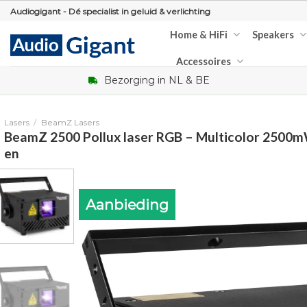
Skip
Audiogigant - Dé specialist in geluid & verlichting
to
Home & HiFi
Speakers
content
Accessoires
Bezorging in NL & BE
Lasers
/
BeamZ Lasers
BeamZ 2500 Pollux laser RGB – Multicolor 2500
en
Aanbieding