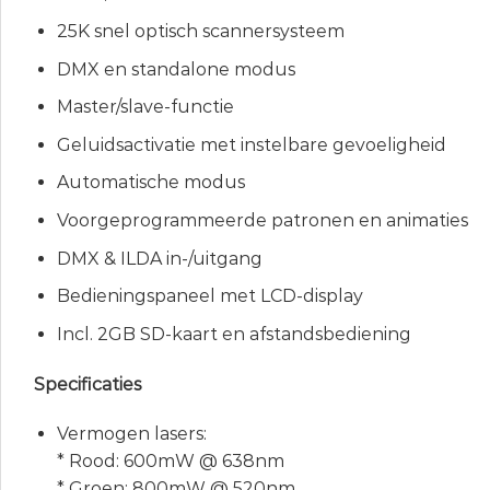
25K snel optisch scannersysteem
DMX en standalone modus
Master/slave-functie
Geluidsactivatie met instelbare gevoeligheid
Automatische modus
Voorgeprogrammeerde patronen en animaties
DMX & ILDA in-/uitgang
Bedieningspaneel met LCD-display
Incl. 2GB SD-kaart en afstandsbediening
Specificaties
Vermogen lasers:
* Rood: 600mW @ 638nm
* Groen: 800mW @ 520nm