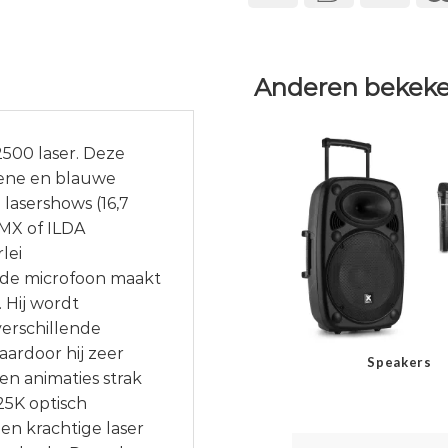
Anderen bekeke
500 laser. Deze
oene en blauwe
lasershows (16,7
DMX of ILDA
lei
de microfoon maakt
 Hij wordt
verschillende
ardoor hij zeer
Speakers
en animaties strak
25K optisch
en krachtige laser