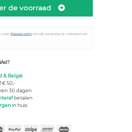
er de voorraad
n naar
Maxiaxi.com
om de aankoop te voltooien en
Axi?
 & België
 € 50,-
nen 30 dagen
hteraf
betalen
rgen
in huis