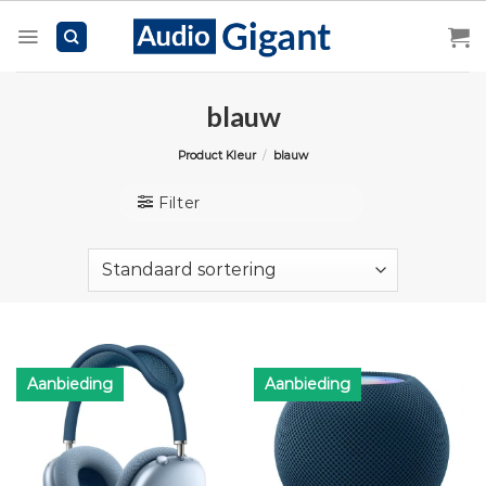
Skip
to
content
blauw
Product Kleur
/
blauw
Filter
Aanbieding
Aanbieding