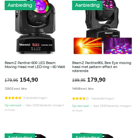
Aanbieding
Aanbieding
BeamZ Panther 60R LED Beam
BeamZ Panther80L Bee Eye moving
Moving Head met LED-ring – 60 Watt
head met pattern-effect en
roterende
Oorspronkelijke
Huidige
Oorspronkelijke
Huidige
154,90
179,90
179,95
199,95
prijs
prijs
prijs
prijs
128.02 excl. btw
148.68 excl. btw
was:
is:
was:
is:
€179,95.
€154,90.
€199,95.
€179,90.
6 beoordelingen
1 beoordelingen
Op voorraad
— Voor 23:59 besteld, morgen
Op voorraad
— Voor 23:59 besteld, morgen
in huis
in huis