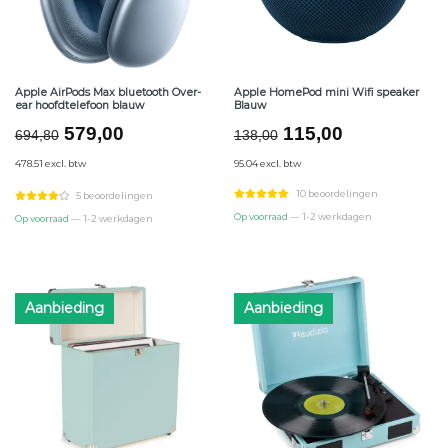
Apple AirPods Max bluetooth Over-
Apple HomePod mini Wifi speaker
ear hoofdtelefoon blauw
Blauw
Oorspronkelijke
Huidige
Oorspronkelijke
Huidige
579,00
115,00
694,80
138,00
prijs
prijs
prijs
prijs
478.51 excl. btw
95.04 excl. btw
was:
is:
was:
is:
€694,80.
€579,00.
€138,00.
€115,00.
10 beoordelingen
5 beoordelingen
Op voorraad
— 1-2 werkdagen
Op voorraad
— 1-2 werkdagen
Aanbieding
Aanbieding