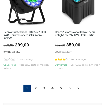
BeamZ Professional BAC552Z LED
BeamZ Professional BBP48 accu
PAR – professionele PAR zoom –
uplight met 9x 12W LED’s – IP65
RGBW
Oorspronkelijke
Huidige
Oorspronkelijke
Huidige
299,00
359,00
359,95
409,00
prijs
prijs
prijs
prijs
247.11 excl. btw
296.69 excl. btw
was:
is:
was:
is:
€359,95.
€299,00.
€409,00.
€359,00.
0 beoordelingen
2 beoordelingen
Op voorraad
— Voor 23:59 besteld, morgen
Op voorraad
— Voor 23:59 besteld, morgen
in huis
in huis
1
2
3
4
5
6