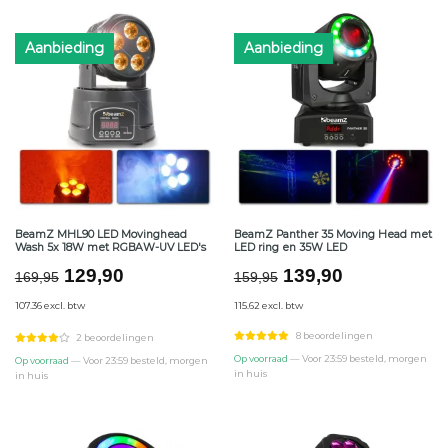
Aanbieding
Aanbieding
BeamZ MHL90 LED Movinghead
BeamZ Panther 35 Moving Head met
Wash 5x 18W met RGBAW-UV LED's
LED ring en 35W LED
Oorspronkelijke
Huidige
Oorspronkelijke
Huidige
129,90
139,90
169,95
159,95
prijs
prijs
prijs
prijs
107.36 excl. btw
115.62 excl. btw
was:
is:
was:
is:
€169,95.
€129,90.
€159,95.
€139,90.
8 beoordelingen
2 beoordelingen
Op voorraad
— Voor 23:59 besteld, morgen
Op voorraad
— Voor 23:59 besteld, morgen
in huis
in huis