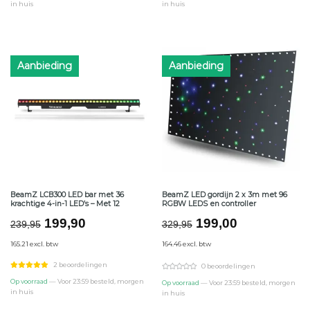
in huis
in huis
Aanbieding
Aanbieding
BeamZ LCB300 LED bar met 36
BeamZ LED gordijn 2 x 3m met 96
krachtige 4-in-1 LED’s – Met 12
RGBW LEDS en controller
Oorspronkelijke
Huidige
Oorspronkelijke
Huidige
199,90
199,00
239,95
329,95
prijs
prijs
prijs
prijs
165.21 excl. btw
164.46 excl. btw
was:
is:
was:
is:
€239,95.
€199,90.
€329,95.
€199,00.
2 beoordelingen
0 beoordelingen
Op voorraad
— Voor 23:59 besteld, morgen
Op voorraad
— Voor 23:59 besteld, morgen
in huis
in huis