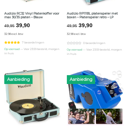
Audizio RC32 Vinyl Platenkoffer voor
Audizio RP111BL platenspeler met
max 30/35 platen – Blauw
boxen – Platenspeler retro – LP
Oorspronkelijke
Huidige
Oorspronkelijke
Huidige
39,90
39,90
49,95
49,95
prijs
prijs
prijs
prijs
32.98 excl. btw
32.98 excl. btw
was:
is:
was:
is:
€49,95.
€39,90.
€49,95.
€39,90.
7 beoordelingen
0 beoordelingen
Op voorraad
— Voor 23:59 besteld, morgen
Op voorraad
— Voor 23:59 besteld, morgen
in huis
in huis
Aanbieding
Aanbieding