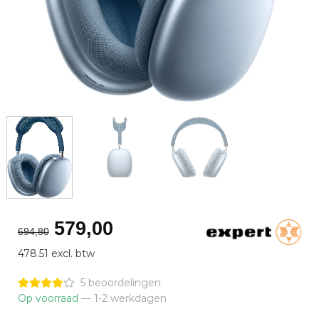
Oorspronkelijke
Huidige
579,00
694,80
prijs
prijs
478.51 excl. btw
was:
is:
€694,80.
€579,00.
5 beoordelingen
Op voorraad
— 1-2 werkdagen