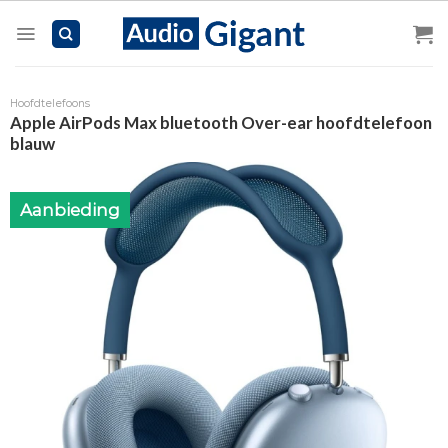
Skip
to
content
Hoofdtelefoons
Apple AirPods Max bluetooth Over-ear hoofdtelefoon
blauw
Aanbieding