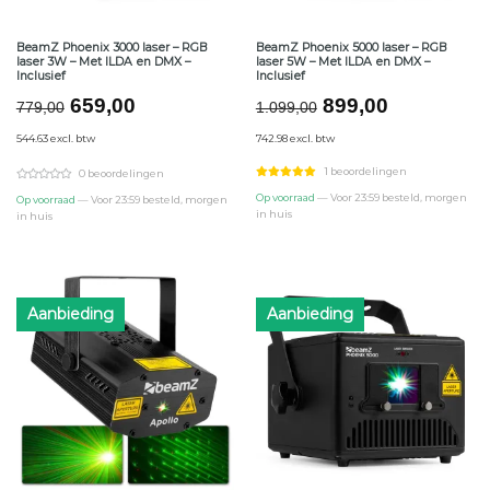
BeamZ Phoenix 3000 laser – RGB
BeamZ Phoenix 5000 laser – RGB
laser 3W – Met ILDA en DMX –
laser 5W – Met ILDA en DMX –
Inclusief
Inclusief
Oorspronkelijke
Huidige
Oorspronkelijke
Huidige
659,00
899,00
779,00
1.099,00
prijs
prijs
prijs
prijs
544.63 excl. btw
742.98 excl. btw
was:
is:
was:
is:
€779,00.
€659,00.
€1.099,00.
€899,00.
1 beoordelingen
0 beoordelingen
Op voorraad
— Voor 23:59 besteld, morgen
Op voorraad
— Voor 23:59 besteld, morgen
in huis
in huis
Aanbieding
Aanbieding