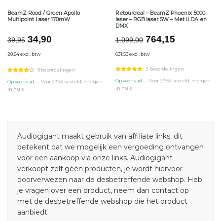
BeamZ Rood / Groen Apollo
Retourdeal – BeamZ Phoenix 5000
Multipoint Laser 170mW
laser – RGB laser 5W – Met ILDA en
DMX
Oorspronkelijke
Huidige
Oorspronkelijke
Huidige
34,90
764,15
39,95
1.099,00
prijs
prijs
prijs
prijs
28.84 excl. btw
631.53 excl. btw
was:
is:
was:
is:
€39,95.
€34,90.
€1.099,00.
€764,15.
5 beoordelingen
8 beoordelingen
Op voorraad
— Voor 23:59 besteld, morgen
Op voorraad
— Voor 23:59 besteld, morgen
in huis
in huis
Audiogigant maakt gebruik van affiliate links, dit
betekent dat we mogelijk een vergoeding ontvangen
voor een aankoop via onze links. Audiogigant
verkoopt zelf géén producten, je wordt hiervoor
doorverwezen naar de desbetreffende webshop. Heb
je vragen over een product, neem dan contact op
met de desbetreffende webshop die het product
aanbiedt.