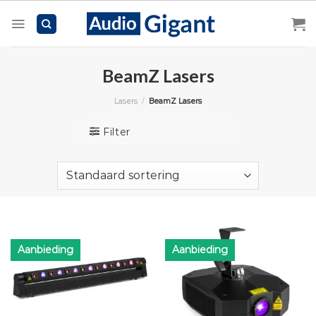
Skip
to
content
BeamZ Lasers
Lasers
/
BeamZ Lasers
Filter
Aanbieding
Aanbieding