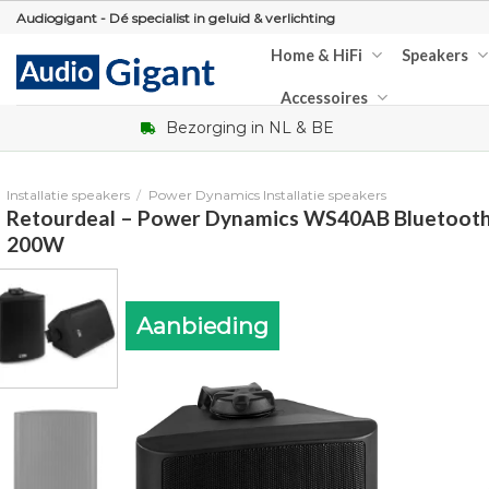
Skip
Audiogigant - Dé specialist in geluid & verlichting
to
Home & HiFi
Speakers
content
Accessoires
Bezorging in NL & BE
Installatie speakers
/
Power Dynamics Installatie speakers
Retourdeal – Power Dynamics WS40AB Bluetooth 
200W
Aanbieding