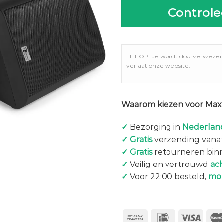
Controle
LET OP: Je wordt doorverweze
verlaat onze website.
Waarom kiezen voor Maxi
✓
Bezorging in
Nederland
✓
Gratis
verzending vanaf
✓
Gratis
retourneren bin
✓
Veilig en vertrouwd
ac
✓
Voor 22:00 besteld,
mo