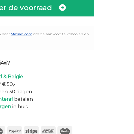
er de voorraad
n naar
Maxiaxi.com
om de aankoop te voltooien en
Axi?
 & België
 € 50,-
nen 30 dagen
hteraf
betalen
rgen
in huis