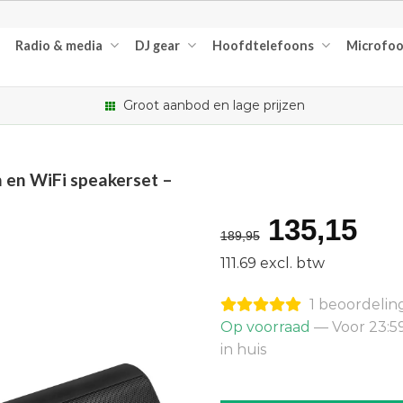
Radio & media
DJ gear
Hoofdtelefoons
Microfo
Groot aanbod en lage prijzen
en WiFi speakerset –
Oorspron
Hu
135,15
189,95
prijs
pri
111.69 excl. btw
was:
is:
1 beoordelin
€189,95.
€13
Op voorraad
— Voor 23:5
in huis