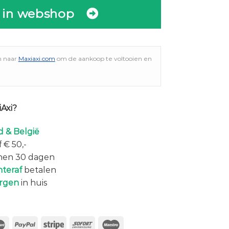
 in webshop
n naar
Maxiaxi.com
om de aankoop te voltooien en
Axi?
 & België
 € 50,-
nen 30 dagen
hteraf
betalen
rgen
in huis