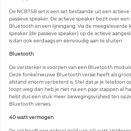
De NCBT5B set is een set bestaande uit een actieve
passieve speaker. De actieve speaker bezit over een 
Bluetooth en een lijningang. Via de meegeleverde 
speaker (de passieve speaker) op de actieve aanges
is dan ook eerdaags en eenvoudig aan te sluiten.
Bluetooth
De versterker is voorzien van een Bluetooth modul
Deze fonkelnieuwe Bluetooth versie heeft als groots
afstand enorm verbeterd is. Stel dat je je telefoon o
loopt weg dan heb je niet na een paar stappen al 
hebt dus een stuk meer bewegingsvrijheid ten opz
Bluetooth versies.
40 watt vermogen
De set heeft een geheel geld van 40 watt. Voldoen