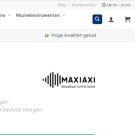
Blog
Klantenservice
08:30 - 21:00
ons
Muziekinstrumenten
Hoge kwaliteit geluid
kelijke
ige
ngen
95.
9 besteld, morgen