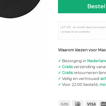
Bestel
LET OP: Je wordt doorverweze
verlaat onze website.
Waarom kiezen voor Maxi
✓
Bezorging in
Nederland
✓
Gratis
verzending vanaf
✓
Gratis
retourneren bin
✓
Veilig en vertrouwd
ac
✓
Voor 22:00 besteld,
mo