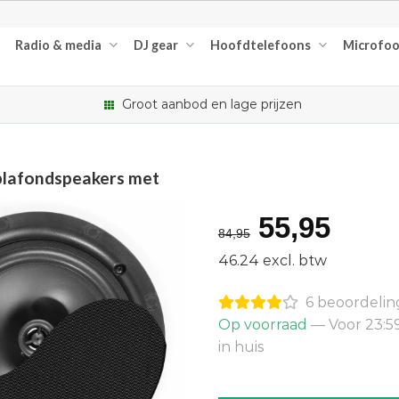
Radio & media
DJ gear
Hoofdtelefoons
Microfo
Groot aanbod en lage prijzen
plafondspeakers met
Oorspron
Huid
55,95
84,95
prijs
prijs
46.24 excl. btw
was:
is:
6 beoordeli
€84,95.
€55,
Op voorraad
— Voor 23:5
in huis