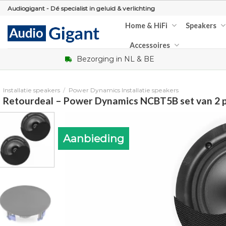
Skip
Audiogigant - Dé specialist in geluid & verlichting
to
Home & HiFi
Speakers
content
Accessoires
Bezorging in NL & BE
Installatie speakers
/
Power Dynamics Installatie speakers
Retourdeal – Power Dynamics NCBT5B set van 2 
Aanbieding