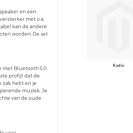
 speaker en een
versterker met o.a.
kabel kan de andere
loten worden. De set
Radio
e met Bluetooth 5.0.
te profijt dat de
p zak hebt en je
haperende muziek. Je
ichte van de oude
de voor