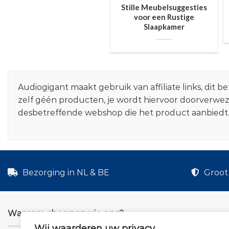
Stille Meubelsuggesties
voor een Rustige
Slaapkamer
Audiogigant maakt gebruik van affiliate links, dit
zelf géén producten, je wordt hiervoor doorverwe
desbetreffende webshop die het product aanbiedt
Bezorging in NL & BE
Groot 
Waarom shoppen via ons?
Wij waarderen uw privacy