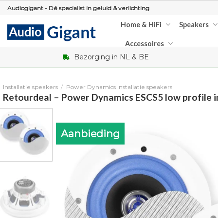
Skip
Audiogigant - Dé specialist in geluid & verlichting
to
Home & HiFi
Speakers
content
Accessoires
Bezorging in NL & BE
Installatie speakers
/
Power Dynamics Installatie speakers
Retourdeal – Power Dynamics ESCS5 low profile i
Aanbieding