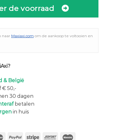
er de voorraad
n naar
Maxiaxi.com
om de aankoop te voltooien en
Axi?
 & België
 € 50,-
nen 30 dagen
hteraf
betalen
rgen
in huis