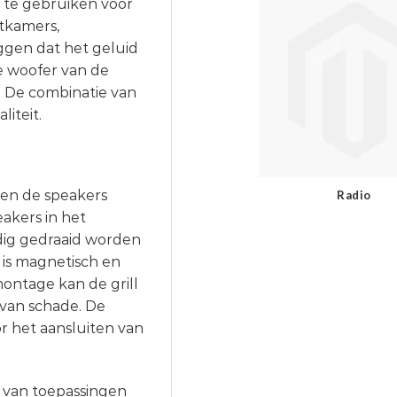
 te gebruiken voor
tkamers,
eggen dat het geluid
e woofer van de
h. De combinatie van
iteit.
ien de speakers
Radio
eakers in het
ig gedraaid worden
l is magnetisch en
montage kan de grill
van schade. De
r het aansluiten van
l van toepassingen