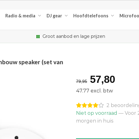
Radio & media
DJ gear
Hoofdtelefoons
Microfo
Groot aanbod en lage prijzen
nbouw speaker (set van
Oorspron
Huid
57,80
79,95
prijs
prijs
47.77 excl. btw
was:
is:
2 beoordeli
€79,95.
€57,
Niet op voorraad
— Voor 2
morgen in huis