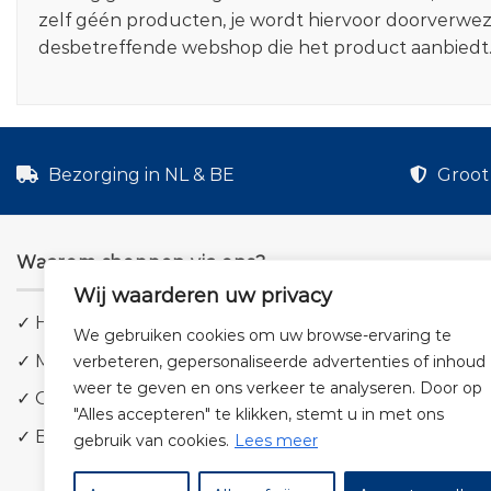
zelf géén producten, je wordt hiervoor doorverwe
desbetreffende webshop die het product aanbiedt
Bezorging in NL & BE
Groot 
Waarom shoppen via ons?
Wij waarderen uw privacy
✓ Hoge kwaliteit geluid
We gebruiken cookies om uw browse-ervaring te
✓ Meer dan 5.000 producten
verbeteren, gepersonaliseerde advertenties of inhoud
weer te geven en ons verkeer te analyseren. Door op
✓ Groot aanbod en lage prijzen
"Alles accepteren" te klikken, stemt u in met ons
✓ Bezorging in NL & BE
gebruik van cookies.
Lees meer