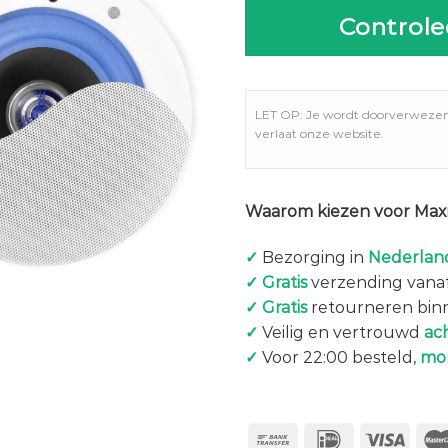
Controle
LET OP: Je wordt doorverweze
verlaat onze website.
Waarom kiezen voor Maxi
✓
Bezorging in
Nederland
✓
Gratis
verzending vanaf
✓
Gratis
retourneren bin
✓
Veilig en vertrouwd
ac
✓
Voor 22:00 besteld,
mo