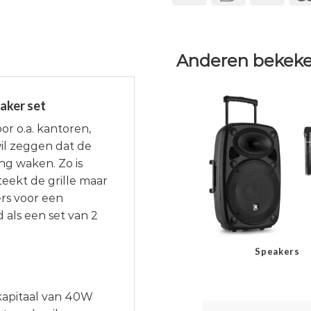
Anderen bekeke
aker set
or o.a. kantoren,
wil zeggen dat de
ng waken. Zo is
teekt de grille maar
rs voor een
 als een set van 2
Speakers
kapitaal van 40W