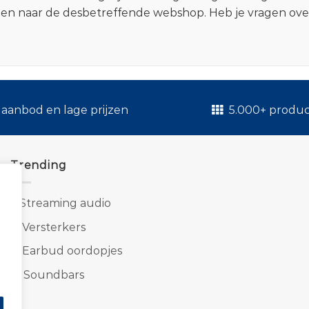
zen naar de desbetreffende webshop. Heb je vragen ov
.
aanbod en lage prijzen
5.000+ produ
Trending
1.
Streaming audio
2.
Versterkers
3.
Earbud oordopjes
4.
Soundbars