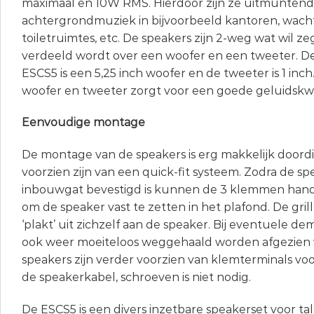
maximaal en 10W RMS. Hierdoor zijn ze uitmuntend
achtergrondmuziek in bijvoorbeeld kantoren, wach
toiletruimtes, etc. De speakers zijn 2-weg wat wil z
verdeeld wordt over een woofer en een tweeter. D
ESCS5 is een 5,25 inch woofer en de tweeter is 1 inc
woofer en tweeter zorgt voor een goede geluidskwal
Eenvoudige montage
De montage van de speakers is erg makkelijk doord
voorzien zijn van een quick-fit systeem. Zodra de sp
inbouwgat bevestigd is kunnen de 3 klemmen hand
om de speaker vast te zetten in het plafond. De gril
‘plakt’ uit zichzelf aan de speaker. Bij eventuele de
ook weer moeiteloos weggehaald worden afgezien 
speakers zijn verder voorzien van klemterminals voo
de speakerkabel, schroeven is niet nodig.
De ESCS5 is een divers inzetbare speakerset voor ta