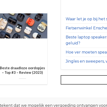
Waar let je op bij he
Fietsenwinkel Ensched
Beste laptop speaker
geluid?
Hoe ver moeten speak
Jingles en sweepers, w
Beste draadloze oordopjes
– Top #3 – Review (2023)
 betekent dat we mogelijk een vergoeding ontvangen voo