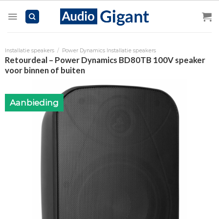
Skip
to
content
Installatie speakers
/
Power Dynamics Installatie speakers
Retourdeal – Power Dynamics BD80TB 100V speaker
voor binnen of buiten
Aanbieding