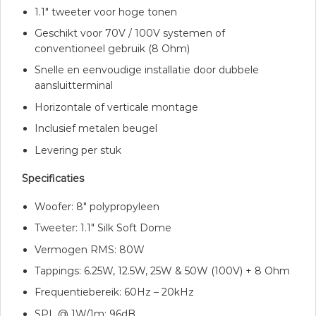
1.1″ tweeter voor hoge tonen
Geschikt voor 70V / 100V systemen of
conventioneel gebruik (8 Ohm)
Snelle en eenvoudige installatie door dubbele
aansluitterminal
Horizontale of verticale montage
Inclusief metalen beugel
Levering per stuk
Specificaties
Woofer: 8″ polypropyleen
Tweeter: 1.1″ Silk Soft Dome
Vermogen RMS: 80W
Tappings: 6.25W, 12.5W, 25W & 50W (100V) + 8 Ohm
Frequentiebereik: 60Hz – 20kHz
SPL @ 1W/1m: 96dB