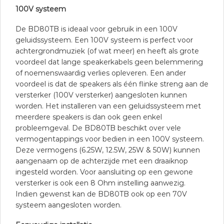
100V systeem
De BD80TB is ideaal voor gebruik in een 100V
geluidssysteem. Een 100V systeem is perfect voor
achtergrondmuziek (of wat meer) en heeft als grote
voordeel dat lange speakerkabels geen belemmering
of noemenswaardig verlies opleveren. Een ander
voordeel is dat de speakers als één flinke streng aan de
versterker (100V versterker) aangesloten kunnen
worden. Het installeren van een geluidssysteem met
meerdere speakers is dan ook geen enkel
probleemgeval. De BD80TB beschikt over vele
vermogentappings voor bedien in een 100V systeem.
Deze vermogens (6.25W, 12.5W, 25W & 50W) kunnen
aangenaam op de achterzijde met een draaiknop
ingesteld worden. Voor aansluiting op een gewone
versterker is ook een 8 Ohm instelling aanwezig.
Indien gewenst kan de BD80TB ook op een 70V
systeem aangesloten worden.