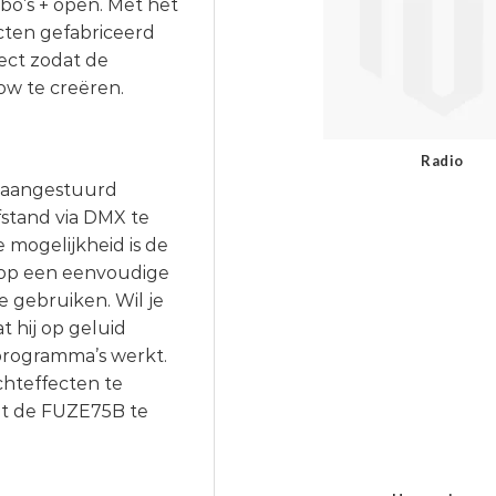
o’s + open. Met het
cten gefabriceerd
ect zodat de
ow te creëren.
Radio
 aangestuurd
fstand via DMX te
 mogelijkheid is de
 op een eenvoudige
 gebruiken. Wil je
 hij op geluid
programma’s werkt.
ichteffecten te
wat de FUZE75B te