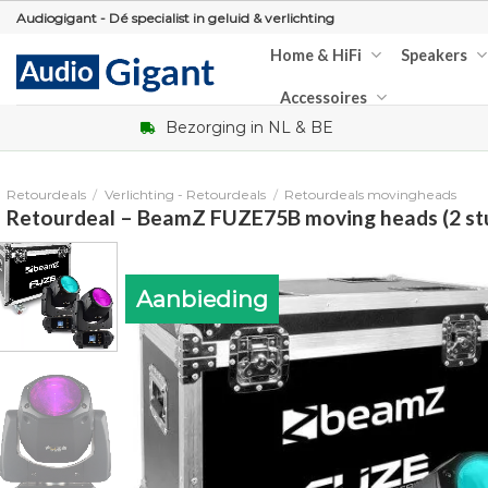
Skip
Audiogigant - Dé specialist in geluid & verlichting
to
Home & HiFi
Speakers
content
Accessoires
Bezorging in NL & BE
Retourdeals
/
Verlichting - Retourdeals
/
Retourdeals movingheads
Retourdeal – BeamZ FUZE75B moving heads (2 stuk
Aanbieding