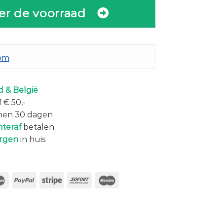
er de voorraad
com
 & België
 € 50,-
nen 30 dagen
hteraf
betalen
rgen
in huis