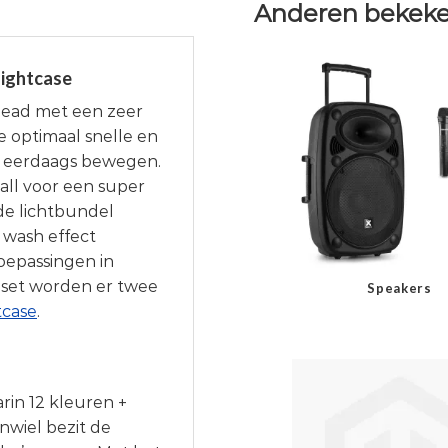
Anderen bekeke
lightcase
head met een zeer
e optimaal snelle en
r eerdaags bewegen.
all voor een super
 de lichtbundel
wash effect
oepassingen in
ze set worden er twee
Speakers
tcase
.
in 12 kleuren +
nwiel bezit de