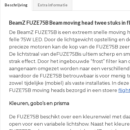
Beschrijving
Extra informatie
BeamZ FUZE75B Beam moving head twee stuks in f
De BeamZ FUZE75B is een extreem snelle moving 
felle 75W LED. Door de lichtgewicht opstelling en d
precieze motoren kan de kop van de FUZE75B zee
De lichtstraal van deFUZE75Bis ultiem scherp en sm
strak effect. Door het ingebouwde “frost” filter kan
aangenaam omgezet worden naar een verschillend 
waardoor de FUZE75B betrouwbaar is voor menig t
zowel tijdelijke (mobiel) als vaste installaties. In de
FUZE75B moving heads bezorgd in een stoere
fligh
Kleuren, gobo’s en prisma
De FUZE75B beschikt over een kleurenwiel met daar
open voor een variabele lichtshow. Naast het kleure