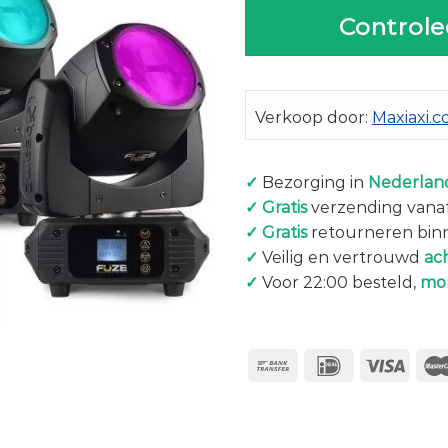
Controle
Verkoop door:
Maxiaxi.
✓
Bezorging in
Nederland
✓
Gratis
verzending vanaf
✓
Gratis
retourneren bin
✓
Veilig en vertrouwd
ac
✓
Voor 22:00 besteld,
mo