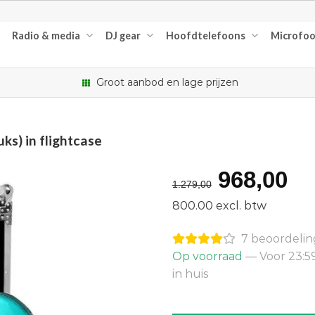
Radio & media
DJ gear
Hoofdtelefoons
Microfo
Groot aanbod en lage prijzen
s) in flightcase
Oorspro
Hu
968,00
1.279,00
prijs
pr
800.00 excl. btw
was:
is:
7 beoordeli
€1.279,0
€9
Op voorraad
— Voor 23:5
in huis