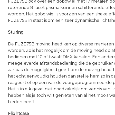
FUZE75B ook over een gobowiel met 17 metalen gob
roterende 8 facet prisma kunnen schitterende effe
worden. Het gobo wiel is voorzien van een shake eff
FUZE75B in staat is om een zeer dynamische lichtsh
Sturing
De FUZE75B moving head kan op diverse manieren
worden. Zo is het mogelijk om de moving head op a
bedienen met 10 of twaalf DMX kanalen. Een andere
meegeleverde afstandsbediening die de gebruiker
aanpak de mogelijkheid geeft om de moving head te
het echt eenvoudig houden dan stel je hem zo in dat
reageert of op een van de voorgeprogrammeerde 
Het is in elk geval niet noodzakelijk om kennis van l
hebben als je toch wilt genieten van al het moois 
bieden heeft.
Flightcase