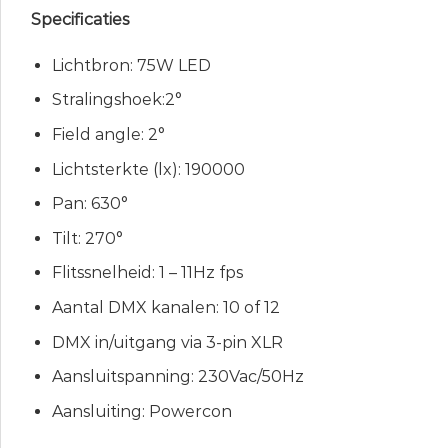
Specificaties
Lichtbron: 75W LED
Stralingshoek:2°
Field angle: 2°
Lichtsterkte (lx): 190000
Pan: 630°
Tilt: 270°
Flitssnelheid: 1 – 11Hz fps
Aantal DMX kanalen: 10 of 12
DMX in/uitgang via 3-pin XLR
Aansluitspanning: 230Vac/50Hz
Aansluiting: Powercon