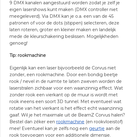
9 DMX kanalen aangestuurd worden zodat je zelf je
eigen lasershows kunt maken (DMX controller niet
meegeleverd). Via DMX kan je o.a. een van de 45
patronen of voor de dots (stippen) selecteren, deze
laten roteren, groter en kleiner maken en landelijk
mede de kleurschakering beslissen. Mogelijkheden
genoeg!
Tip: rookmachine
Eigenlijk kan een laser bijvoorbeeld de Corvus niet
zonder, een rookmachine. Door een bondig beetje
rook / nevel in de ruimte te laten zweven worden de
laserstralen zichbaar voor een waanzinnig effect. Wat
zonder rook een vierkant op de muur is wordt met
rook ineens een soort 3D tunnel. Met eventueel wat
rotatie van het vierkant is het effect echt waanzinnig
gaaf. Wil je het maximale uit de BeamZ Corvus halen?
Bestel dan zéker een
rookmachine
(en rookvloeistof)
mee! Eventueel kan je zelfs nog een
geurtje
aan de
rook toevoegen voor een additionele dimensie.