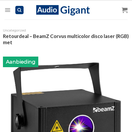
Skip
to
content
Uncategorized
Retourdeal – BeamZ Corvus multicolor disco laser (RGB)
met
Aanbieding