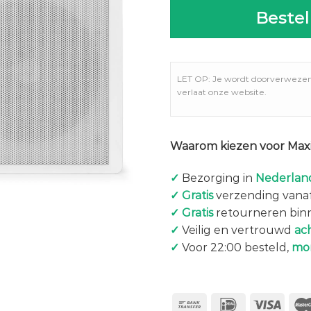
Bestel
LET OP: Je wordt doorverweze
verlaat onze website.
Waarom kiezen voor Maxi
✓
Bezorging in
Nederland
✓
Gratis
verzending vanaf
✓
Gratis
retourneren bin
✓
Veilig en vertrouwd
ac
✓
Voor 22:00 besteld,
mo