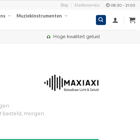
Blog
Klantenservice
08:30 - 21:00
ons
Muziekinstrumenten
Hoge kwaliteit geluid
kelijke
ige
ngen
00.
9 besteld, morgen