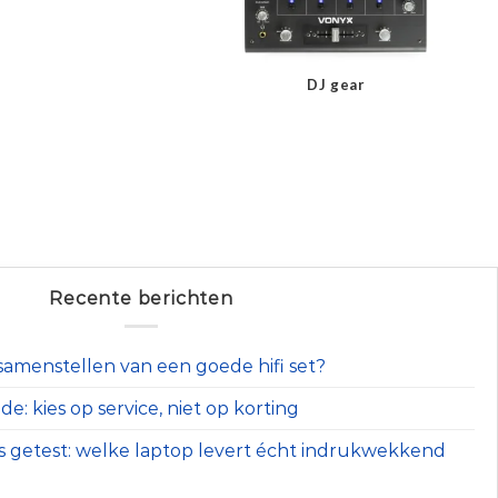
DJ gear
Recente berichten
t samenstellen van een goede hifi set?
e: kies op service, niet op korting
s getest: welke laptop levert écht indrukwekkend