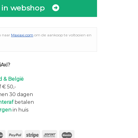
 in webshop
n naar
Maxiaxi.com
om de aankoop te voltooien en
Axi?
 & België
 € 50,-
nen 30 dagen
hteraf
betalen
rgen
in huis