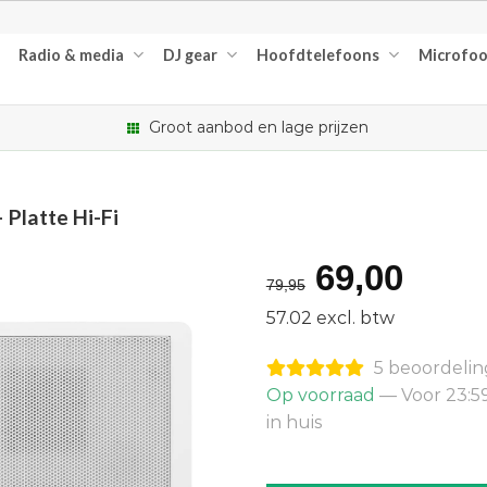
Radio & media
DJ gear
Hoofdtelefoons
Microfo
Groot aanbod en lage prijzen
Platte Hi-Fi
Oorspron
Huid
69,00
79,95
prijs
prijs
57.02 excl. btw
was:
is:
5 beoordeli
€79,95.
€69,
Op voorraad
— Voor 23:5
in huis