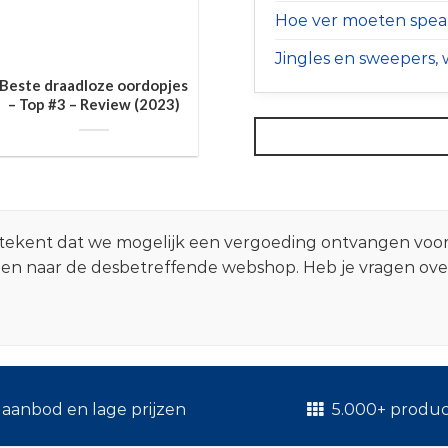
Hoe ver moeten speak
Jingles en sweepers, w
Beste draadloze oordopjes
– Top #3 – Review (2023)
 betekent dat we mogelijk een vergoeding ontvangen voo
zen naar de desbetreffende webshop. Heb je vragen ov
.
aanbod en lage prijzen
5.000+ produ