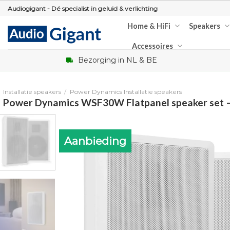
Skip
Audiogigant - Dé specialist in geluid & verlichting
to
Home & HiFi
Speakers
content
Accessoires
Bezorging in NL & BE
Installatie speakers
/
Power Dynamics Installatie speakers
Power Dynamics WSF30W Flatpanel speaker set – 
Aanbieding