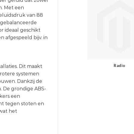
der geluid dat zowel
n. Met een
geluidsdruk van 88
, gebalanceerde
r ideaal geschikt
afgespeeld bijv. in
Radio
llaties. Dit maakt
grotere systemen
ouwen. Dankzij de
n. De grondige ABS-
akers een
mt tegen stoten en
 wat het