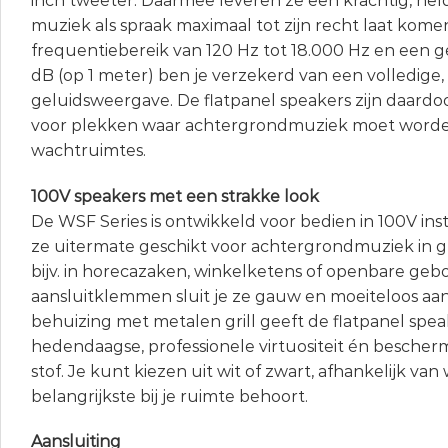
inch tweeter. Daarmee leveren ze een krachtig, hel
muziek als spraak maximaal tot zijn recht laat kome
frequentiebereik van 120 Hz tot 18.000 Hz en een 
dB (op 1 meter) ben je verzekerd van een volledige
geluidsweergave. De flatpanel speakers zijn daardoo
voor plekken waar achtergrondmuziek moet worden 
wachtruimtes.
100V speakers met een strakke look
De WSF Series is ontwikkeld voor bedien in 100V insta
ze uitermate geschikt voor achtergrondmuziek in 
bijv. in horecazaken, winkelketens of openbare geb
aansluitklemmen sluit je ze gauw en moeiteloos aa
behuizing met metalen grill geeft de flatpanel spe
hedendaagse, professionele virtuositeit én bescher
stof. Je kunt kiezen uit wit of zwart, afhankelijk van
belangrijkste bij je ruimte behoort.
Aansluiting