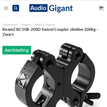
Skip
to
content
Toebehoren
/
Rigging
/
BeamZ Rigging
BeamZ BC50B-200D Swivel Coupler slimline 200kg –
Zwart
Aanbieding