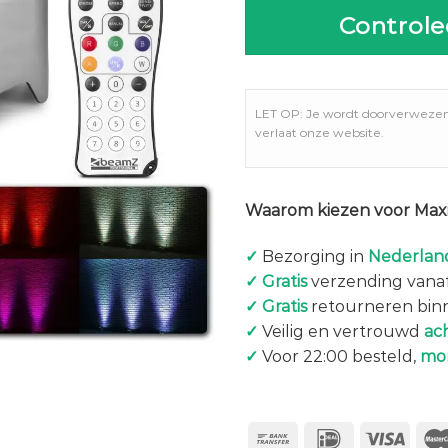
Controle
LET OP: Je wordt doorverweze
verlaat onze website.
Waarom kiezen voor Maxi
✓
Bezorging in
Nederland
✓
Gratis
verzending vanaf
✓
Gratis
retourneren bin
✓
Veilig en vertrouwd
ac
✓
Voor 22:00 besteld,
mo