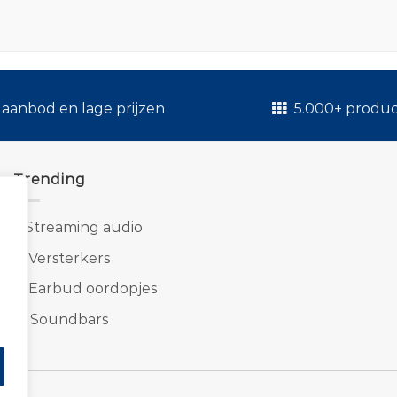
.
aanbod en lage prijzen
5.000+ produ
Trending
1.
Streaming audio
2.
Versterkers
3.
Earbud oordopjes
4.
Soundbars