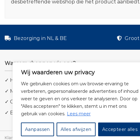
desbetreffende webshop die het product aanbiedt
Bezorging in NL & BE
Groot 
Waarom shoppen via ons?
Wij waarderen uw privacy
✓ Hoge kwaliteit geluid
We gebruiken cookies om uw browse-ervaring te
✓ Meer dan 5.000 producten
verbeteren, gepersonaliseerde advertenties of inhoud
weer te geven en ons verkeer te analyseren. Door op
✓ Groot aanbod en lage prijzen
"Alles accepteren" te klikken, stemt u in met ons
✓ Bezorging in NL & BE
gebruik van cookies.
Lees meer
Aanpassen
Alles afwijzen
Accepteer alles
Klantenservice
Cookies
Privacybeleid
Disclaimer