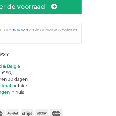
er de voorraad
n naar
Maxiaxi.com
om de aankoop te voltooien en
Axi?
 & België
 € 50,-
nen 30 dagen
hteraf
betalen
rgen
in huis