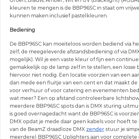
Groen, Blauw, Amber, Wit en UV (blacklight) (RGB
kleuren te mengen is de BBP96SC in staat om vrijwe
kunnen maken inclusief pastelkleuren.
Bediening
De BBP96SC kan moeiteloos worden bediend via h
zelf, de meegeleverde afstandsbediening of via DMX
mogelijk). Wil je een vaste kleur of fijn een continue
gemakkelijk op de lamp zelf in te stellen, een losse 
hiervoor niet nodig. Een locatie voorzien van een aan
dan mede een fluitje van een cent en dat maakt d
voor verhuur of voor catering en evenementen bedrij
wat meer? Een op afstand controleerbare lichtsho
meerdere BBP96SC spots dan is DMX sturing uitmu
is goed overnagedacht want de BBP96SC is voorzie
DMX opdat je mede daar geen kabels voor hoeft te
van de BeamZ draadloze DMX
zender
stuur je simp
meerdere) BBP96SC Uplighters aan voor complete d