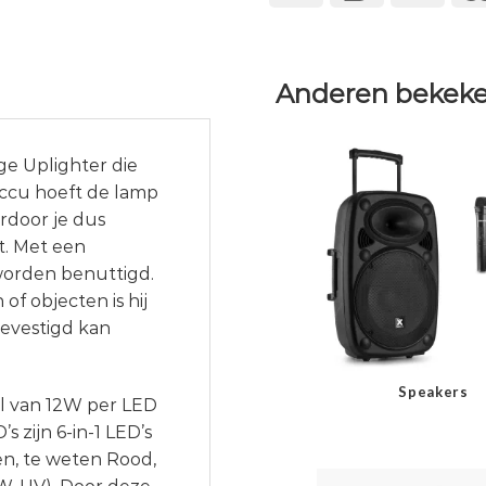
Anderen bekeke
e Uplighter die
accu hoeft de lamp
rdoor je dus
t. Met een
worden benuttigd.
f objecten is hij
bevestigd kan
Speakers
al van 12W per LED
s zijn 6-in-1 LED’s
en, te weten Rood,