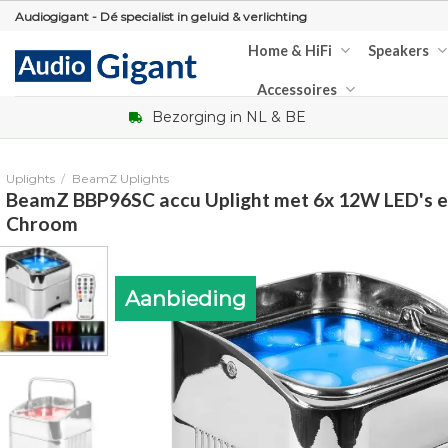
Skip
Audiogigant - Dé specialist in geluid & verlichting
to
Home & HiFi
Speakers
content
Accessoires
Bezorging in NL & BE
Uplights
/
BeamZ Uplights
BeamZ BBP96SC accu Uplight met 6x 12W LED's 
Chroom
Aanbieding