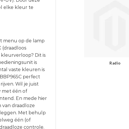
AW-UV). Door deze
l elke kleur te
et menu op de lamp
 (draadloos
 kleurverloop? Dit is
bedieningsunit is
Radio
tal vaste kleuren is
e BBP96SC perfect
ven. Wil je juist
w met één of
ntend. En mede hier
n van draadloze
 leggen. Met behulp
elweg één (of
raadloze controle.