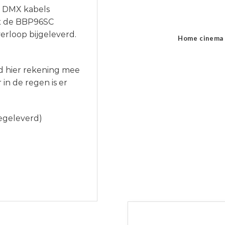
a DMX kabels
t de BBP96SC
erloop bijgeleverd.
Home cinema
d hier rekening mee
in de regen is er
egeleverd)