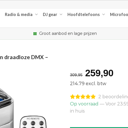
Radio & media
DJ gear
Hoofdtelefoons
Microfo
Groot aanbod en lage prijzen
en draadloze DMX –
Oorspron
Hu
259,90
309,95
prijs
pri
214.79 excl. btw
was:
is:
2 beoordeli
€309,95.
€2
Op voorraad
— Voor 23:5
in huis