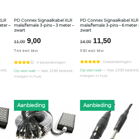
XLR
PD Connex Signaalkabel XLR
PD Connex Signaalkabel XLR
eter –
male/female 3-pins – 3 meter –
male/female 3-pins – 6 meter 
zwart
zwart
lijke
ge
Oorspronkelijke
Huidige
Oorspronkeli
Huidige
9,00
11,50
11,00
14,00
prijs
prijs
prijs
prijs
7.44 excl. btw
9.50 excl. btw
was:
is:
was:
is:
0.
€11,00.
€9,00.
€14,00.
€11,50.
3 beoordelingen
4 beoordelingen
eld,
Op voorraad
— Voor 23:59 besteld,
Op voorraad
— Voor 23:59 besteld,
morgen in huis
morgen in huis
Aanbieding
Aanbieding