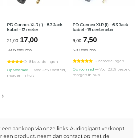
PD Connex XLR (f) – 6.3 Jack
PD Connex XLR (f) – 6.3 Jack
kabel – 12 meter
kabel – 15 centimeter
ke
Oorspronkelijke
Huidige
Oorspronkelijk
Huidige
17,00
7,50
21,00
9,00
prijs
prijs
prijs
prijs
14.05 excl. btw
6.20 excl. btw
was:
is:
was:
is:
€21,00.
€17,00.
€9,00.
€7,50.
2 beoordelingen
8 beoordelingen
Op voorraad
— Voor 23:59 besteld,
Op voorraad
— Voor 23:59 besteld,
morgen in huis
morgen in huis
r een aankoop via onze links. Audiogigant verkoopt
er een product, neem dan contact op met de