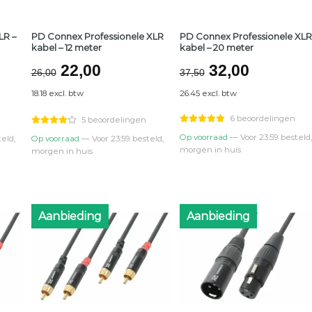
LR –
PD Connex Professionele XLR
PD Connex Professionele XLR
kabel – 12 meter
kabel – 20 meter
lijke
ge
Oorspronkelijke
Huidige
Oorspronkeli
Huidige
22,00
32,00
26,00
37,50
prijs
prijs
prijs
prijs
18.18 excl. btw
26.45 excl. btw
was:
is:
was:
is:
.
€26,00.
€22,00.
€37,50.
€32,00.
6 beoordelingen
5 beoordelingen
Op voorraad
— Voor 23:59 besteld,
eld,
Op voorraad
— Voor 23:59 besteld,
morgen in huis
morgen in huis
Aanbieding
Aanbieding