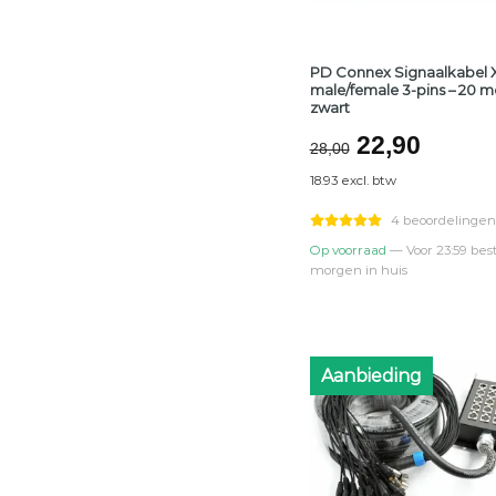
PD Connex Signaalkabel 
male/female 3-pins – 20 m
zwart
Oorspronke
Huidi
22,90
28,00
prijs
prijs
18.93 excl. btw
was:
is:
€28,00.
€22,9
4 beoordelingen
Op voorraad
— Voor 23:59 best
morgen in huis
Aanbieding