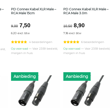
 –
PD Connex Kabel XLR Male –
PD Connex Kabel XLR Male –
RCA Male 15cm
RCA Male 3.0m
ijke
e
Oorspronkelijke
Huidige
Oorspronkeli
Huidige
7,50
8,90
9,00
10,50
prijs
prijs
prijs
prijs
6.20 excl. btw
7.36 excl. btw
was:
is:
was:
is:
€9,00.
€7,50.
€10,50.
€8,90.
4 beoordelingen
6 beoordelingen
Op voorraad
— Voor 23:59 besteld,
Op voorraad
— Voor 23:59 besteld,
eld,
morgen in huis
morgen in huis
Aanbieding
Aanbieding