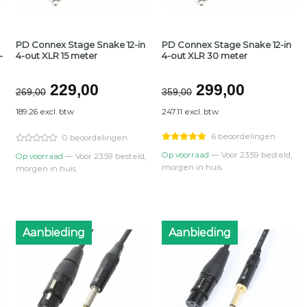
PD Connex Stage Snake 12-in
PD Connex Stage Snake 12-in
–
4-out XLR 15 meter
4-out XLR 30 meter
jke
Oorspronkelijke
Huidige
Oorspronkelij
Huidige
229,00
299,00
269,00
359,00
prijs
prijs
prijs
prijs
189.26 excl. btw
247.11 excl. btw
was:
is:
was:
is:
€269,00.
€229,00.
€359,00.
€299,00
6 beoordelingen
0 beoordelingen
Op voorraad
— Voor 23:59 besteld,
Op voorraad
— Voor 23:59 besteld,
morgen in huis
morgen in huis
Aanbieding
Aanbieding