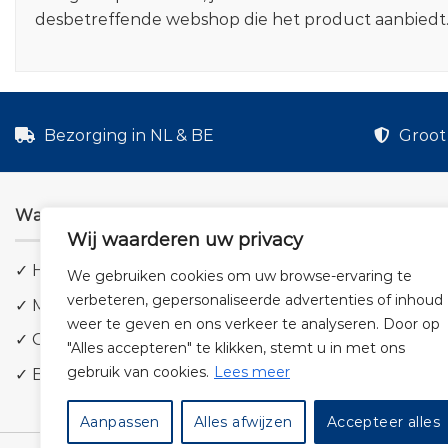
desbetreffende webshop die het product aanbiedt
Bezorging in NL & BE
Groot 
Waarom shoppen via ons?
Wij waarderen uw privacy
✓ Hoge kwaliteit geluid
We gebruiken cookies om uw browse-ervaring te
verbeteren, gepersonaliseerde advertenties of inhoud
✓ Meer dan 5.000 producten
weer te geven en ons verkeer te analyseren. Door op
✓ Groot aanbod en lage prijzen
"Alles accepteren" te klikken, stemt u in met ons
gebruik van cookies.
Lees meer
✓ Bezorging in NL & BE
Aanpassen
Alles afwijzen
Accepteer alles