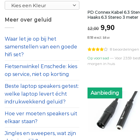
Kies een Kleur
PD Connex Kabel 6.3 Ster
Haaks 6.3 Stereo 3 meter
Meer over geluid
Oorspronke
Huidig
9,90
12,00
prijs
prijs
8.18 excl. btw
Waar let je op bij het
was:
is:
samenstellen van een goede
€12,00.
€9,90.
8 beoordelingen
hifi set?
Op voorraad
— Voor 23:59 best
morgen in huis
Fietsenwinkel Enschede: kies
op service, niet op korting
Beste laptop speakers getest:
Aanbieding
welke laptop levert écht
indrukwekkend geluid?
Hoe ver moeten speakers uit
elkaar staan?
Jingles en sweepers, wat zijn