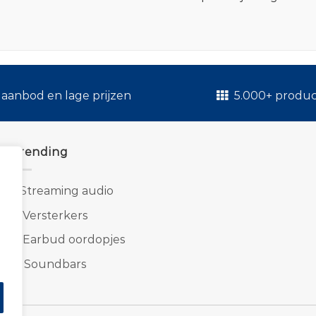
.
aanbod en lage prijzen
5.000+ produ
Trending
1.
Streaming audio
2.
Versterkers
3.
Earbud oordopjes
4.
Soundbars