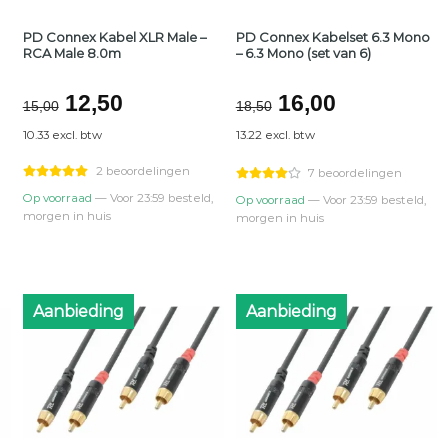
PD Connex Kabel XLR Male –
PD Connex Kabelset 6.3 Mono
RCA Male 8.0m
– 6.3 Mono (set van 6)
jke
Oorspronkelijke
Huidige
Oorspronkelijk
Huidige
12,50
16,00
15,00
18,50
prijs
prijs
prijs
prijs
10.33 excl. btw
13.22 excl. btw
was:
is:
was:
is:
€15,00.
€12,50.
€18,50.
€16,00.
2 beoordelingen
7 beoordelingen
Op voorraad
— Voor 23:59 besteld,
Op voorraad
— Voor 23:59 besteld,
morgen in huis
morgen in huis
Aanbieding
Aanbieding