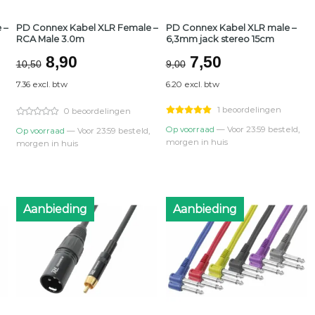
 –
PD Connex Kabel XLR Female –
PD Connex Kabel XLR male –
RCA Male 3.0m
6,3mm jack stereo 15cm
ke
Oorspronkelijke
Huidige
Oorspronkelijk
Huidige
8,90
7,50
10,50
9,00
prijs
prijs
prijs
prijs
7.36 excl. btw
6.20 excl. btw
was:
is:
was:
is:
€10,50.
€8,90.
€9,00.
€7,50.
1 beoordelingen
0 beoordelingen
Op voorraad
— Voor 23:59 besteld,
Op voorraad
— Voor 23:59 besteld,
morgen in huis
morgen in huis
Aanbieding
Aanbieding