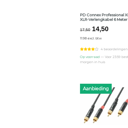
PD Connex Professional X
XLR-Verlengkabel 6 Meter
Oorspronke
Huidi
14,50
17,50
prijs
prijs
11.98 excl. btw
was:
is:
€17,50.
€14,50
4 beoordelingen
Op voorraad
— Voor 23:59 best
morgen in huis
Aanbieding