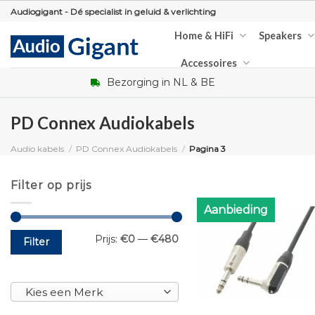
Skip
Audiogigant - Dé specialist in geluid & verlichting
to
Home & HiFi
Speakers
content
Accessoires
Bezorging in NL & BE
PD Connex Audiokabels
Audio kabels
/
PD Connex Audiokabels
/
Pagina 3
Filter op prijs
Aanbieding
Min.
Max.
Prijs:
€0
—
€480
Filter
prijs
prijs
Kies een Merk