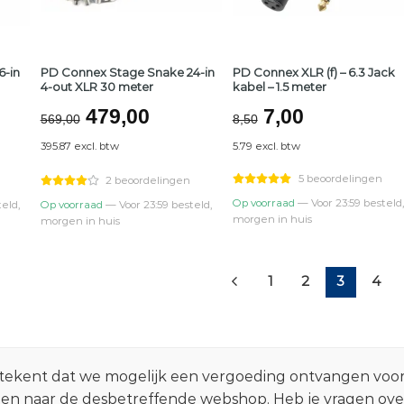
6-in
PD Connex Stage Snake 24-in
PD Connex XLR (f) – 6.3 Jack
4-out XLR 30 meter
kabel – 1.5 meter
elijke
dige
Oorspronkelijke
Huidige
Oorspronkelij
Huidige
479,00
7,00
569,00
8,50
prijs
prijs
prijs
prijs
395.87 excl. btw
5.79 excl. btw
was:
is:
was:
is:
9,00.
€569,00.
€479,00.
€8,50.
€7,00.
5 beoordelingen
2 beoordelingen
Op voorraad
— Voor 23:59 besteld,
eld,
Op voorraad
— Voor 23:59 besteld,
morgen in huis
morgen in huis
1
2
3
4
 betekent dat we mogelijk een vergoeding ontvangen voo
zen naar de desbetreffende webshop. Heb je vragen ov