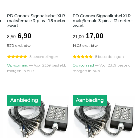
PD Connex Signaalkabel XLR
PD Connex Signaalkabel XLR
r
male/female 3-pins – 1.5 meter –
male/female 3-pins – 12 meter –
zwart
zwart
ke
Oorspronkelijke
Huidige
Oorspronkelijk
Huidige
6,90
17,00
8,50
21,00
prijs
prijs
prijs
prijs
5.70 excl. btw
14.05 excl. btw
was:
is:
was:
is:
€8,50.
€6,90.
€21,00.
€17,00.
8 beoordelingen
8 beoordelingen
Op voorraad
— Voor 23:59 besteld,
Op voorraad
— Voor 23:59 besteld,
morgen in huis
morgen in huis
Aanbieding
Aanbieding