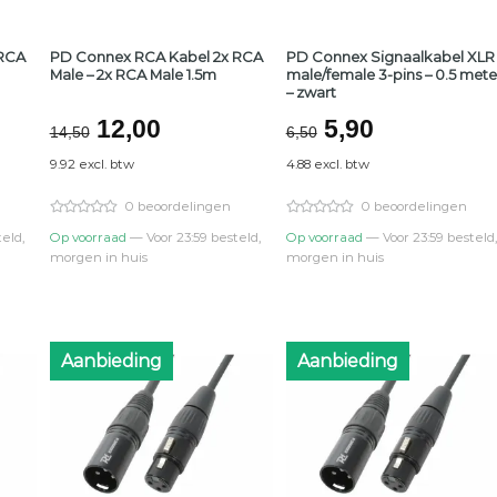
 RCA
PD Connex RCA Kabel 2x RCA
PD Connex Signaalkabel XLR
Male – 2x RCA Male 1.5m
male/female 3-pins – 0.5 mete
– zwart
lijke
ge
Oorspronkelijke
Huidige
Oorspronkelij
Huidige
12,00
5,90
14,50
6,50
prijs
prijs
prijs
prijs
9.92 excl. btw
4.88 excl. btw
was:
is:
was:
is:
.
€14,50.
€12,00.
€6,50.
€5,90.
0 beoordelingen
0 beoordelingen
eld,
Op voorraad
— Voor 23:59 besteld,
Op voorraad
— Voor 23:59 besteld,
morgen in huis
morgen in huis
Aanbieding
Aanbieding