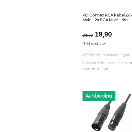
PD Connex RCA kabel 2x
Male – 2x RCA Male – 6m
Oorspronke
Huidi
19,90
24,50
prijs
prijs
16.45 excl. btw
was:
is:
€24,50.
€19,90
0 beoordelingen
Op voorraad
— Voor 23:59 best
morgen in huis
Aanbieding