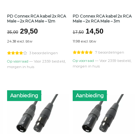
PD Connex RCA kabel 2x RCA
PD Connex RCA kabel 2x RCA
Male – 2x RCA Male – 12m
Male – 2x RCA Male – 3m
jke
Oorspronkelijke
Huidige
Oorspronkelijk
Huidige
29,50
14,50
35,00
17,50
prijs
prijs
prijs
prijs
24.38 excl. btw
11.98 excl. btw
was:
is:
was:
is:
€35,00.
€29,50.
€17,50.
€14,50.
7 beoordelingen
3 beoordelingen
Op voorraad
— Voor 23:59 besteld,
Op voorraad
— Voor 23:59 besteld,
morgen in huis
morgen in huis
Aanbieding
Aanbieding