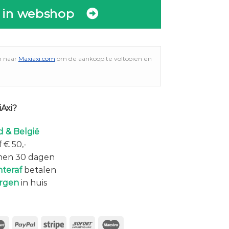
 in webshop
n naar
Maxiaxi.com
om de aankoop te voltooien en
Axi?
 & België
 € 50,-
nen 30 dagen
hteraf
betalen
rgen
in huis