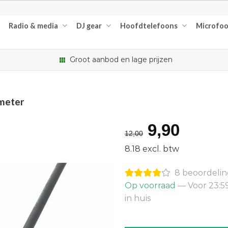
Radio & media
DJ gear
Hoofdtelefoons
Microfo
Groot aanbod en lage prijzen
 meter
Oorspron
Huidi
9,90
12,00
prijs
prijs
8.18 excl. btw
was:
is:
8 beoordeli
€12,00.
€9,90
Op voorraad
— Voor 23:5
in huis