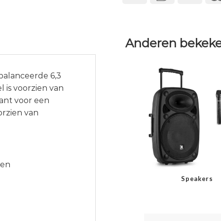
Anderen bekeke
balanceerde 6,3
l is voorzien van
ant voor een
orzien van
ren
Speakers