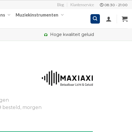
Blog
Klantenservice
08:30 - 21:00
ons
Muziekinstrumenten
Hoge kwaliteit geluid
kelijke
ge
ngen
.
9 besteld, morgen