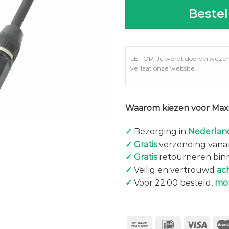
Bestel
LET OP: Je wordt doorverweze
verlaat onze website.
Waarom kiezen voor Maxi
✓
Bezorging in
Nederland
✓
Gratis
verzending vanaf
✓
Gratis
retourneren bin
✓
Veilig en vertrouwd
ac
✓
Voor 22:00 besteld,
mo