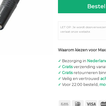
Bestel
LET OP: Je wordt doorverweze
verlaat onze website.
Waarom kiezen voor Maxi
✓
Bezorging in
Nederland
✓
Gratis
verzending vanaf
✓
Gratis
retourneren bin
✓
Veilig en vertrouwd
ac
✓
Voor 22:00 besteld,
mo