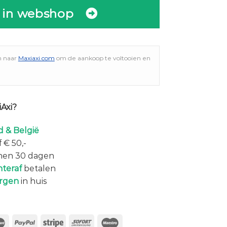
 in webshop
n naar
Maxiaxi.com
om de aankoop te voltooien en
Axi?
 & België
 € 50,-
nen 30 dagen
hteraf
betalen
rgen
in huis