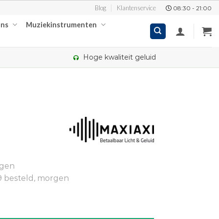
Blog
Klantenservice
08:30 - 21:00
ons
Muziekinstrumenten
Hoge kwaliteit geluid
kelijke
ige
ngen
00.
9 besteld, morgen