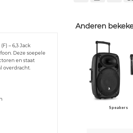
Anderen bekeke
F) – 6,3 Jack
ofoon. Deze soepele
toren en staat
l overdracht.
n
Speakers