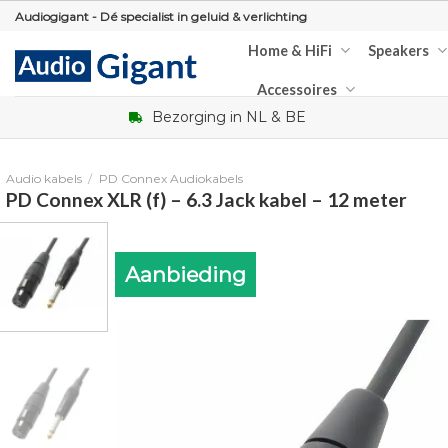
Skip
Audiogigant - Dé specialist in geluid & verlichting
to
Home & HiFi
Speakers
content
Accessoires
Bezorging in NL & BE
Audio kabels
/
PD Connex Audiokabels
PD Connex XLR (f) – 6.3 Jack kabel – 12 meter
Aanbieding