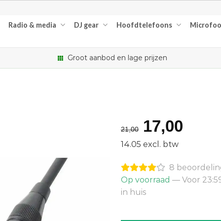
Radio & media
DJ gear
Hoofdtelefoons
Microfo
Groot aanbod en lage prijzen
Oorspron
Huid
17,00
21,00
prijs
prijs
14.05 excl. btw
was:
is:
8 beoordeli
€21,00.
€17,
Op voorraad
— Voor 23:5
in huis