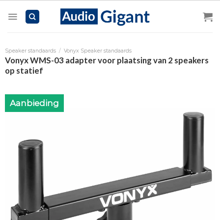
Skip
to
content
Speaker standaards
/
Vonyx Speaker standaards
Vonyx WMS-03 adapter voor plaatsing van 2 speakers
op statief
Aanbieding