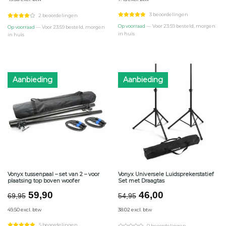
was:
is:
was:
is:
€74,95.
€59,90.
€9,95.
€8,99.
3 beoordelingen
2 beoordelingen
Op voorraad
— Voor 23:59 besteld, morgen
Op voorraad
— Voor 23:59 besteld, morgen
in huis
in huis
Aanbieding
Aanbieding
Vonyx tussenpaal – set van 2 – voor
Vonyx Universele Luidsprekerstatief
plaatsing top boven woofer
Set met Draagtas
Oorspronkelijke
Huidige
Oorspronkelijke
Huidige
59,90
46,00
69,95
54,95
prijs
prijs
prijs
prijs
49.50 excl. btw
38.02 excl. btw
was:
is:
was:
is:
€69,95.
€59,90.
€54,95.
€46,00.
5 beoordelingen
0 beoordelingen