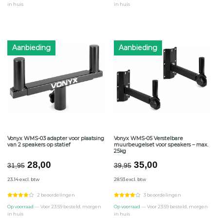
in huis
in huis
Aanbieding
Aanbieding
Vonyx WMS-03 adapter voor plaatsing
Vonyx WMS-05 Verstelbare
van 2 speakers op statief
muurbeugelset voor speakers – max.
25kg
Oorspronkelijke
Huidige
Oorspronkelijke
Huidige
28,00
35,00
31,95
39,95
prijs
prijs
prijs
prijs
23.14 excl. btw
28.93 excl. btw
was:
is:
was:
is:
€31,95.
€28,00.
€39,95.
€35,00.
2 beoordelingen
3 beoordelingen
Op voorraad
— Voor 23:59 besteld, morgen
Op voorraad
— Voor 23:59 besteld, morgen
in huis
in huis