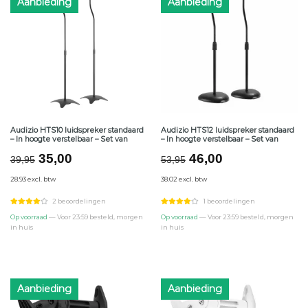
Aanbieding
Aanbieding
Audizio HTS10 luidspreker standaard
Audizio HTS12 luidspreker standaard
– In hoogte verstelbaar – Set van
– In hoogte verstelbaar – Set van
Oorspronkelijke
Huidige
Oorspronkelijke
Huidige
35,00
46,00
39,95
53,95
prijs
prijs
prijs
prijs
28.93 excl. btw
38.02 excl. btw
was:
is:
was:
is:
€39,95.
€35,00.
€53,95.
€46,00.
2 beoordelingen
1 beoordelingen
Op voorraad
— Voor 23:59 besteld, morgen
Op voorraad
— Voor 23:59 besteld, morgen
in huis
in huis
Aanbieding
Aanbieding