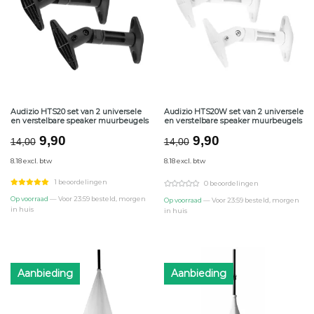
Audizio HTS20 set van 2 universele
Audizio HTS20W set van 2 universele
en verstelbare speaker muurbeugels
en verstelbare speaker muurbeugels
Oorspronkelijke
Huidige
Oorspronkelijke
Huidige
9,90
9,90
14,00
14,00
prijs
prijs
prijs
prijs
8.18 excl. btw
8.18 excl. btw
was:
is:
was:
is:
€14,00.
€9,90.
€14,00.
€9,90.
1 beoordelingen
0 beoordelingen
Op voorraad
— Voor 23:59 besteld, morgen
Op voorraad
— Voor 23:59 besteld, morgen
in huis
in huis
Aanbieding
Aanbieding