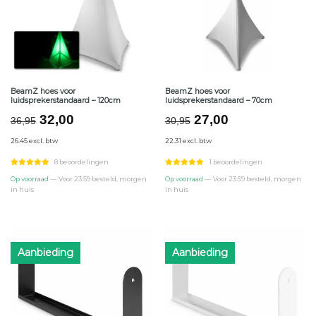
BeamZ hoes voor
BeamZ hoes voor
luidsprekerstandaard – 120cm
luidsprekerstandaard – 70cm
Oorspronkelijke
Huidige
Oorspronkelijke
Huidige
32,00
27,00
36,95
30,95
prijs
prijs
prijs
prijs
26.45 excl. btw
22.31 excl. btw
was:
is:
was:
is:
€36,95.
€32,00.
€30,95.
€27,00.
8 beoordelingen
1 beoordelingen
Op voorraad
— Voor 23:59 besteld, morgen
Op voorraad
— Voor 23:59 besteld, morgen
in huis
in huis
Aanbieding
Aanbieding