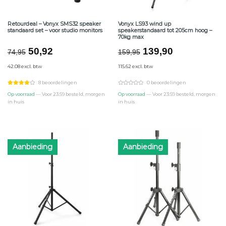
Retourdeal – Vonyx SMS32 speaker
Vonyx LS93 wind up
standaard set – voor studio monitors
speakerstandaard tot 205cm hoog –
70kg max
Oorspronkelijke
Huidige
Oorspronkelijke
Huidige
50,92
139,90
74,95
159,95
prijs
prijs
prijs
prijs
42.08 excl. btw
115.62 excl. btw
was:
is:
was:
is:
€74,95.
€50,92.
€159,95.
€139,90.
8 beoordelingen
0 beoordelingen
Op voorraad
— Voor 23:59 besteld, morgen
Op voorraad
— Voor 23:59 besteld, morgen
in huis
in huis
Aanbieding
Aanbieding