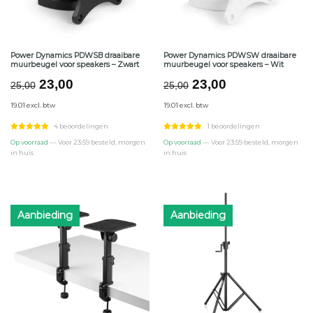
Power Dynamics PDWSB draaibare
Power Dynamics PDWSW draaibare
muurbeugel voor speakers – Zwart
muurbeugel voor speakers – Wit
Oorspronkelijke
Huidige
Oorspronkelijke
Huidige
23,00
23,00
25,00
25,00
prijs
prijs
prijs
prijs
19.01 excl. btw
19.01 excl. btw
was:
is:
was:
is:
€25,00.
€23,00.
€25,00.
€23,00.
4 beoordelingen
1 beoordelingen
Op voorraad
— Voor 23:59 besteld, morgen
Op voorraad
— Voor 23:59 besteld, morgen
in huis
in huis
Aanbieding
Aanbieding