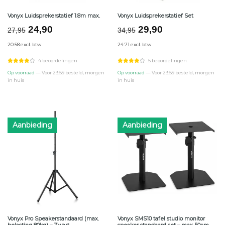
Vonyx Luidsprekerstatief 1.8m max.
Vonyx Luidsprekerstatief Set
Oorspronkelijke
Huidige
Oorspronkelijke
Huidige
24,90
29,90
27,95
34,95
prijs
prijs
prijs
prijs
20.58 excl. btw
24.71 excl. btw
was:
is:
was:
is:
€27,95.
€24,90.
€34,95.
€29,90.
4 beoordelingen
5 beoordelingen
Op voorraad
— Voor 23:59 besteld, morgen
Op voorraad
— Voor 23:59 besteld, morgen
in huis
in huis
Aanbieding
Aanbieding
Vonyx Pro Speakerstandaard (max.
Vonyx SMS10 tafel studio monitor