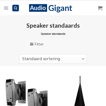
Skip
to
content
Speaker standaards
Speaker standaards
Filter