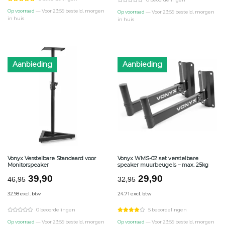
Op voorraad
— Voor 23:59 besteld, morgen
Op voorraad
— Voor 23:59 besteld, morgen
in huis
in huis
Aanbieding
Aanbieding
Vonyx Verstelbare Standaard voor
Vonyx WMS-02 set verstelbare
Monitorspeaker
speaker muurbeugels – max. 25kg
Oorspronkelijke
Huidige
Oorspronkelijke
Huidige
39,90
29,90
46,95
32,95
prijs
prijs
prijs
prijs
32.98 excl. btw
24.71 excl. btw
was:
is:
was:
is:
€46,95.
€39,90.
€32,95.
€29,90.
0 beoordelingen
5 beoordelingen
Op voorraad
— Voor 23:59 besteld, morgen
Op voorraad
— Voor 23:59 besteld, morgen