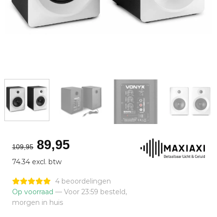
Oorspronkelijke
Huidige
89,95
109,95
prijs
prijs
74.34 excl. btw
was:
is:
€109,95.
€89,95.
4 beoordelingen
Op voorraad
— Voor 23:59 besteld,
morgen in huis