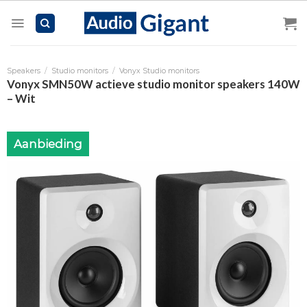
Skip
to
content
Speakers
/
Studio monitors
/
Vonyx Studio monitors
Vonyx SMN50W actieve studio monitor speakers 140W
– Wit
Aanbieding